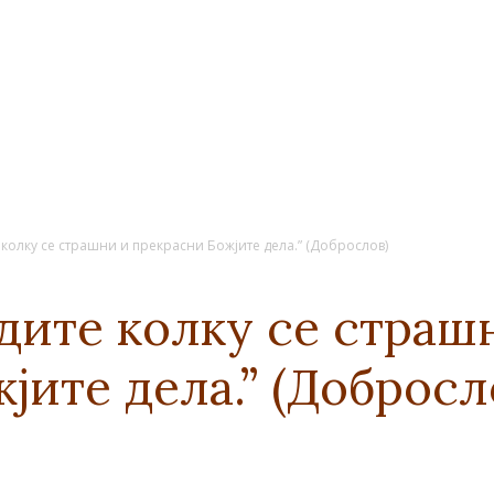
 колку се страшни и прекрасни Божјите дела.” (Доброслов)
идите колку се страш
јите дела.” (Добросл