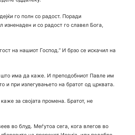
едејќи го полн co радост. Поради
л изненаден и co радост го славел Бога,
ост на нашиот Господ.” И брзо се искачил на
 што има да каже. И преподобниот Павле им
о и при излегувањето на братот од црквата.
каже за својата промена. Братот, не
еев во блуд. Меѓутоа сега, кога влегов во