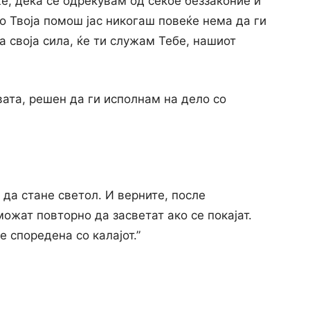
е, дека се одрекувам од секое беззаконие и
Co Твоја помош јас никогаш повеќе нема да ги
а своја сила, ќе ти служам Тебе, нашиот
вата, решен да ги исполнам на дело co
 да стане светол. И верните, после
жат повторно да засветат ако се покајат.
 споредена co калајот.”