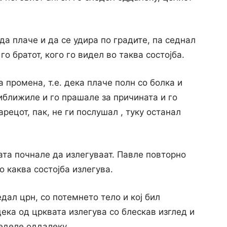
да плаче и да се удира по градите, па седнал
о братот, кого го видел во таква состојба.
 промена, т.е. дека плаче полн co болка и
иближиле и го прашале за причината и го
рецот, пак, не ги послушал , туку останал
та почнале да излегуваат. Павле повторно
во каква состојба излегува.
дал црн, co потемнето тело и кој бил
дека од црквата излегува co блескав изглед и
еделе оддалеку.