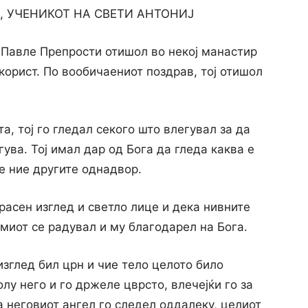
, УЧЕНИКОТ НА СВЕТИ АНТОНИЈ
Павле Препрости отишол во некој манастир
 корист. По вообичаениот поздрав, тој отишол
а, тој го гледал секого што влегувал за да
ува. Тој имал дар од Бога да гледа каква е
ме ние другите однадвор.
расен изглед и светло лице и дека нивните
амиот се радувал и му благодарел на Бога.
изглед бил црн и чие тело целото било
лу него и го држеле цврсто, влечејќи го за
а неговиот ангел го следел оддалеку, целиот