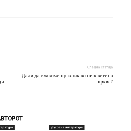
Следна статија
Дали да славиме празник во неосветена
ди
црква?
АВТОРОТ
тература
Духовна литература