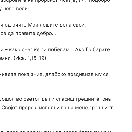
в зборовите на пророкот Исаија, или подобро
у него вели:
ги од очите Мои лошите дела свои;
 се да правите добро…
и – како снег ќе ги побелам… Ако Го барате
мни. (Иса. 1,16-19)
живеав покајание, длабоко воздивнав му се
 дошол во светот да ги спасиш грешните, она
а Својот пророк, исполни го на мене грешниот