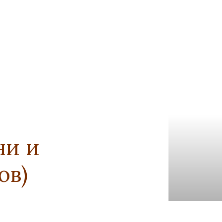
ни и
ов)