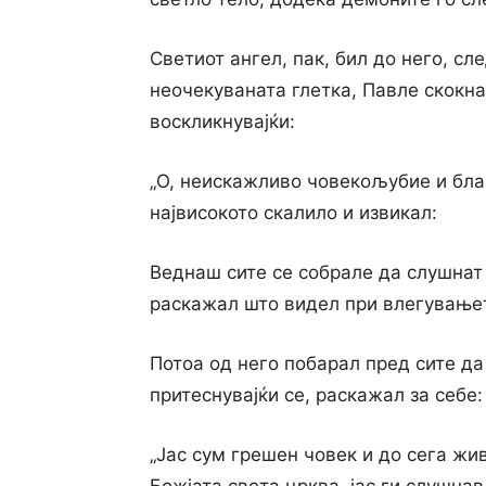
Светиот ангел, пак, бил до него, сл
неочекуваната глетка, Павле скокна
воскликнувајќи:
„О, неискажливо човекољубие и благ
највисокото скалило и извикал:
Веднаш сите се собрале да слушнат
раскажал што видел при влегувањет
Потоа од него побарал пред сите да 
притеснувајќи се, раскажал за себе:
„Јас сум грешен човек и до сега жив