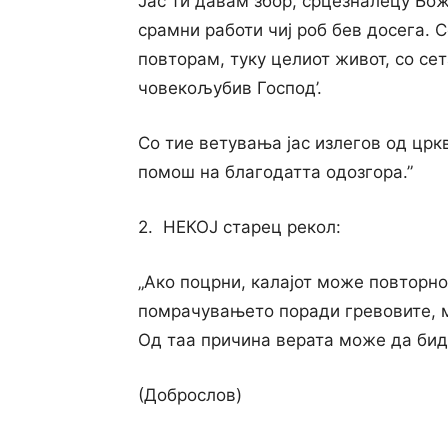
Јас ти давам збор, срцезналецу Бож
срамни работи чиј роб бев досега. 
повторам, туку целиот живот, co сет
човекољубив Господ’.
Co тие ветувања јас излегов од црк
помош на благодатта одозгора.”
2. НЕКОЈ старец рекол:
„Ако поцрни, калајот може повторно
помрачувањето поради гревовите, мо
Од таа причина верата може да биде
(Доброслов)