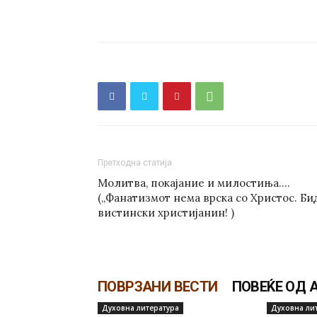
Претходна статија
Молитва, покајание и милостиња….
(„Фанатизмот нема врска со Христос. Би
вистински христијанин! )
ПОВРЗАНИ ВЕСТИ
ПОВЕЌЕ ОД 
Духовна литература
Духовна ли