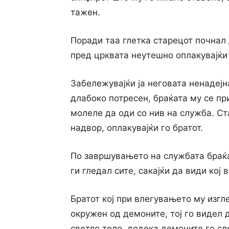
тажен.
Поради таа глетка старецот почнал 
пред црквата неутешно оплакувајќи г
Забележувајќи ја неговата ненадејна
длабоко потресен, браќата му се пр
молеле да оди co нив на служба. Ста
надвор, оплакувајќи го братот.
По завршувањето на службата браќа
ги гледал сите, сакајќи да види кој 
Братот кој при влегувањето му изгле
окружен од демоните, тој го видел 
светло тело, додека демоните го сл