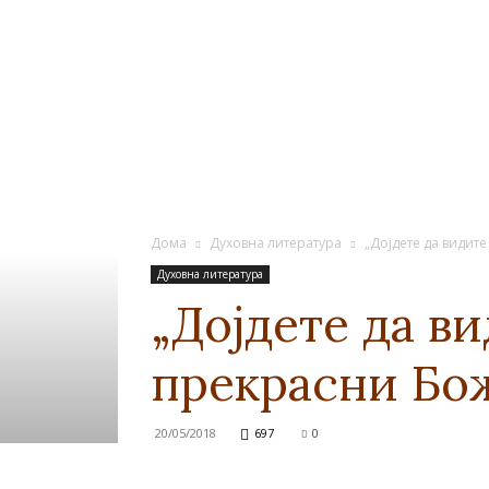
Дома
Духовна литература
„Дојдете да видите
Духовна литература
„Дојдете да в
прекрасни Бож
20/05/2018
697
0