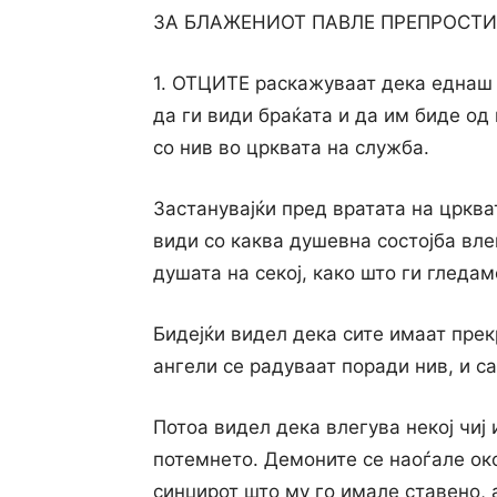
ЗА БЛАЖЕНИОТ ПАВЛЕ ПРЕПРОСТИ
1. ОТЦИТЕ раскажуваат дека еднаш 
да ги види браќата и да им биде од
co нив во црквата на служба.
Застанувајќи пред вратата на цркват
види co каква душевна состојба влег
душата на секој, како што ги гледа
Бидејќи видел дека сите имаат прек
ангели се радуваат поради нив, и с
Потоа видел дека влегува некој чиј 
потемнето. Демоните се наоѓале око
синџирот што му го имале ставено, 