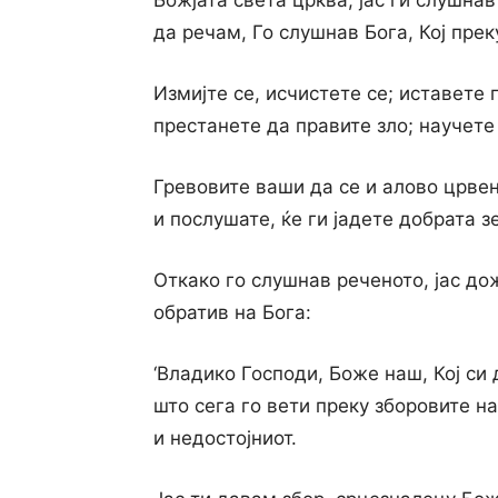
Божјата света црква, јас ги слушна
да речам, Го слушнав Бога, Кој прек
Измијте се, исчистете се; иставете 
престанете да правите зло; научете
Гревовите ваши да се и алово црвен
и послушате, ќе ги јадете добрата зе
Откако го слушнав реченото, јас до
обратив на Бога:
‘Владико Господи, Боже наш, Кој си
што сега го вети преку зборовите н
и недостојниот.