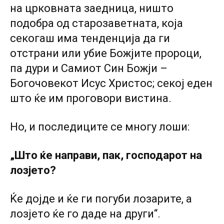
на црковната заедница, ништо
подобра од старозаветната, која
секогаш има тенденција да ги
отстрани или убие Божјите пророци,
па дури и Самиот Син Божји –
Богочовекот Исус Христос; секој еден
што ќе им проговори вистина.
Но, и последиците се многу лоши:
„Што ќе направи, пак, господарот на
лозјето?
Ќе дојде и ќе ги погуби лозарите, а
лозјето ќе го даде на други“.