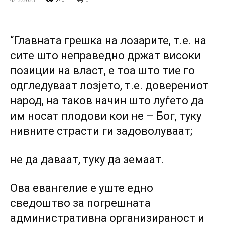
“Главната грешка на лозарите, т.е. на
сите што неправедно држат високи
позиции на власт, е тоа што тие го
одгледуваат лозјето, т.е. доверениот
народ, на таков начин што луѓето да
им носат плодови кои не – Бог, туку
нивните страсти ги задоволуваат;
не да даваат, туку да земаат.
Ова евангелие е уште едно
сведоштво за погрешната
административна организираност и