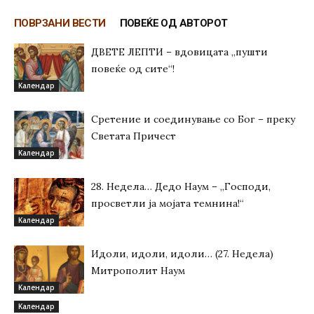
ПОВРЗАНИ ВЕСТИ
ПОВЕЌЕ ОД АВТОРОТ
ДВЕТЕ ЛЕПТИ – вдовицата „пушти
повеќе од сите“!
Kалендар
Сретение и соединување со Бог – преку
Светата Причест
Kалендар
28. Недела… Дедо Наум – „Господи,
просветли ја мојата темнина!“
Kалендар
Идоли, идоли, идоли… (27. Недела)
Митрополит Наум
Kалендар
Kалендар