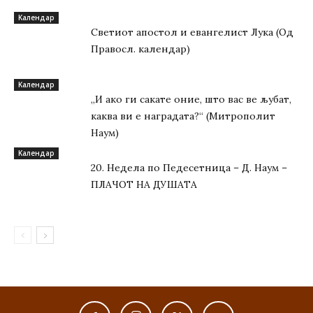
Kалендар
Светиот апостол и евангелист Лука (Од
Правосл. календар)
Kалендар
„И ако ги сакате оние, што вас ве љубат,
каква ви е наградата?“ (Митрополит
Наум)
Kалендар
20. Недела по Педесетница – Д. Наум –
ПЛАЧОТ НА ДУШАТА