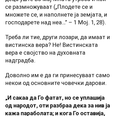
се размножуваат („Плодете се и
множете се, и наполнете ја земјата, и
господарете над неа…” – 1 Мој. 1, 28).
Треба ли тие, други лозари, да имаат и
вистинска вера? Не! Вистинската
вера е својство на духовната
надградба.
Доволно им е да ги принесуваат само
некои од основните човечки дарови.
„И сакаа да Го фатат, но се уплашија
од народот, оти разбраа дека за нив ја
кажа параболата; и кога Го оставија,