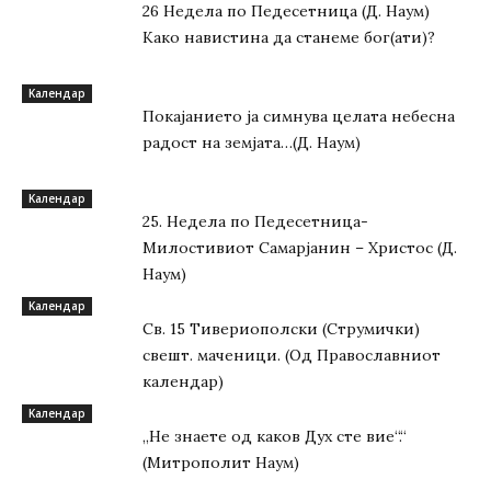
26 Недела по Педесетница (Д. Наум)
Како навистина да станеме бог(ати)?
Kалендар
Покајанието ја симнува целата небесна
радост на земјата…(Д. Наум)
Kалендар
25. Недела по Педесетница-
Милостивиот Самарјанин – Христос (Д.
Наум)
Kалендар
Св. 15 Тивeриoпoлски (Струмички)
свeшт. маченици. (Од Православниот
календар)
Kалендар
„Не знаете од каков Дух сте вие“.“
(Митрополит Наум)