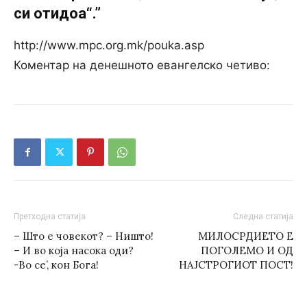
си отидоа“.”
http://www.mpc.org.mk/pouka.asp
Коментар на денешното евангелско четиво:
Претходна статија
Следна статија
– Што е човекот? – Ништо!
МИЛОСРДИЕТО Е
– И во која насока оди?
ПОГОЛЕМО И ОД
-Во се’, кон Бога!
НАЈСТРОГИОТ ПОСТ!