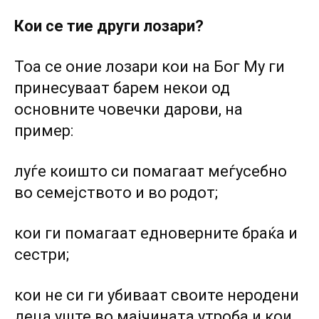
Кои се тие други лозари?
Тоа се оние лозари кои на Бог Му ги
принесуваат барем некои од
основните човечки дарови, на
пример:
луѓе коишто си помагаат меѓусебно
во семејството и во родот;
кои ги помагаат едноверните браќа и
сестри;
кои не си ги убиваат своите неродени
деца уште во мајчината утроба и кои