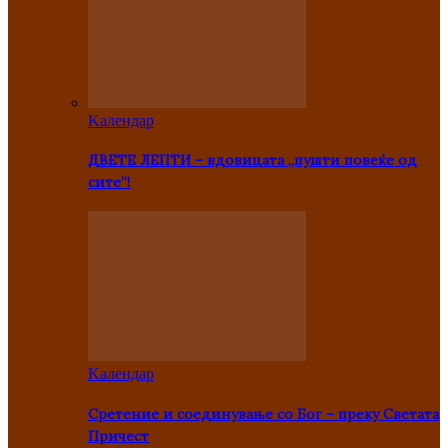
Kалендар
ДВЕТЕ ЛЕПТИ – вдовицата „пушти повеќе од
сите“!
Kалендар
Сретение и соединување со Бог – преку Светата
Причест