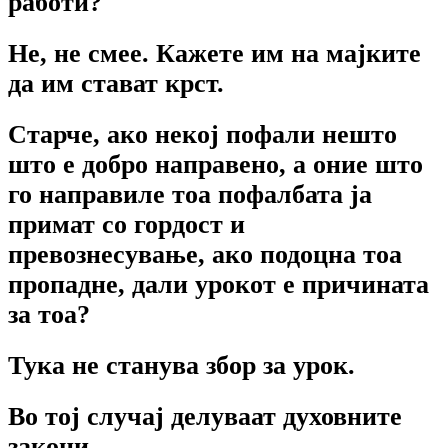
работи?
He, не смее. Кажете им на мајките
да им стават крст.
Старче, ако некој пофали нешто
што е добро направено, а оние што
го направиле тоа пофалбата ја
примат co гордост и
превознесување, ако подоцна тоа
пропадне, дали урокот е причината
за тоа?
Тука не станува збор за урок.
Во тој случај делуваат духовните
закони.