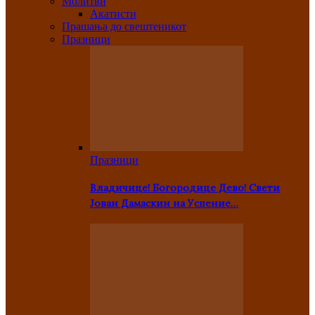
Молитви
Акатисти
Прашања до свештеникот
Празници
Празници
Владичице! Богородице Дево! Свети
Јован Дамаскин на Успение…