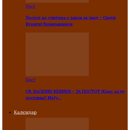
Пост
Постот во суштина е закон за умот – Свети
Игнатиј Брјанчанинов
Пост
СВ. ВАСИЛИЈ ВЕЛИКИ – ЗА ПОСТОТ (Каде да те
поставам? Меѓу…
Kалендар