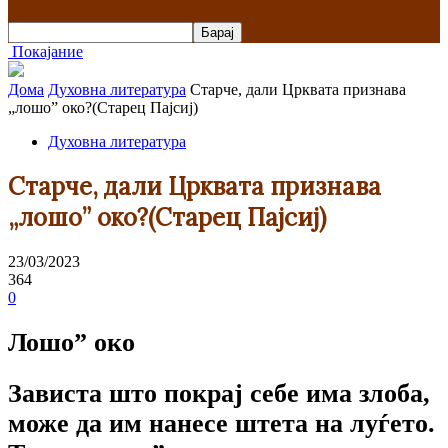
Покајание
Дома
Духовна литература
Старче, дали Црквата признава
„лошо” око?(Старец Пајсиј)
Духовна литература
Старче, дали Црквата признава
„лошо” око?(Старец Пајсиј)
23/03/2023
364
0
Лошо” око
Зависта што покрај себе има злоба,
може да им нанесе штета на луѓето.