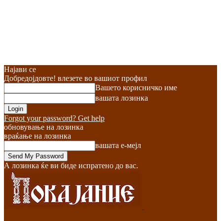
Најави се
Добредојдовте! влезете во вашиот профил
Вашето корисничко име
вашата лозинка
Forgot your password? Get help
обновување на лозинка
враќање на лозинка
вашата е-мејл
А лозинка ќе ви биде испратено до вас.