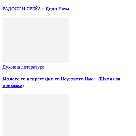
РАДОСТ И СРЕЌА – Дедо Наум
Духовна литература
Молете се непрестајно со Исусовото Име – (Школа за
исихазам)