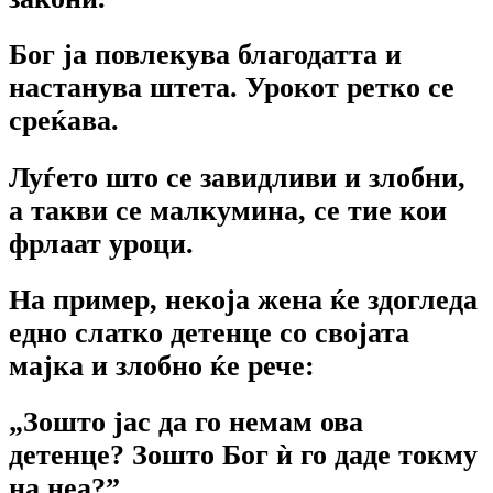
Бог ја повлекува благодатта и
настанува штета. Урокот ретко се
среќава.
Луѓето што се завидливи и злобни,
а такви се малкумина, се тие кои
фрлаат уроци.
На пример, некоја жена ќе здогледа
едно слатко детенце co својата
мајка и злобно ќе рече:
„Зошто јас да го немам ова
детенце? Зошто Бог ѝ го даде токму
на неа?”