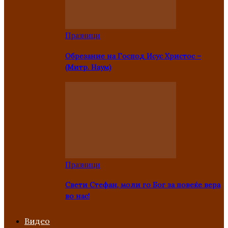
Празници
Oбрезание на Господ Исус Христос –
(Митр. Наум)
Празници
Свети Стефан, моли го Бог за повеќе вера
во нас!
Видео