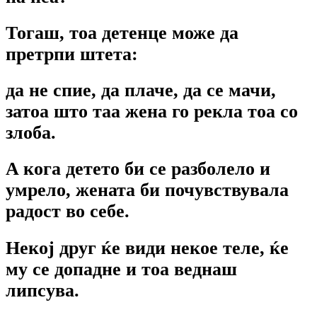
Тогаш, тоа детенце може да
претрпи штета:
да не спие, да плаче, да се мачи,
затоа што таа жена го рекла тоа co
злоба.
A кога детето би се разболело и
умрело, жената би почувствувала
радост во себе.
Некој друг ќе види некое теле, ќе
му се допадне и тоа веднаш
липсува.