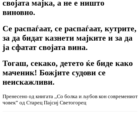
својата мајка, а не е ништо
виновно.
Се распаѓаат, се распаѓаат, кутрите,
за да бидат казнети мајките и за да
ја сфатат својата вина.
Тогаш, секако, детето ќе биде како
маченик! Божјите судови се
неискажливи.
Пренесено од книгата ,,Со болка и љубов кон современиот
човек” од Старец Пајсиј Светогорец