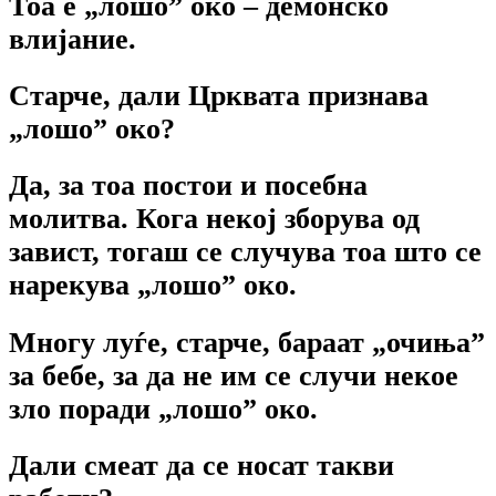
Тоа е „лошо” око – демонско
влијание.
Старче, дали Црквата признава
„лошо” око?
Да, за тоа постои и посебна
молитва. Кога некој зборува од
завист, тогаш се случува тоа што се
нарекува „лошо” око.
Многу луѓе, старче, бараат „очиња”
за бебе, за да не им се случи некое
зло поради „лошо” око.
Дали смеат да се носат такви