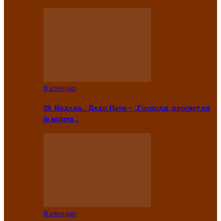
Kалендар
28. Недела… Дедо Наум – „Господи, просветли
ја мојата…
Kалендар