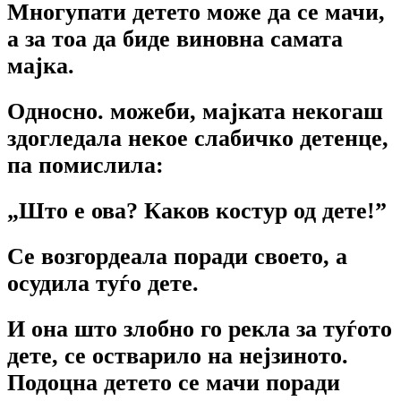
Многупати детето може да се мачи,
а за тоа да биде виновна самата
мајка.
Односно. можеби, мајката некогаш
здогледала некое слабичко детенце,
па помислила:
„Што е ова? Каков костур од дете!”
Се возгордеала поради своето, a
осудила туѓо дете.
И она што злобно го рекла за туѓото
дете, се остварило на нејзиното.
Подоцна детето се мачи поради