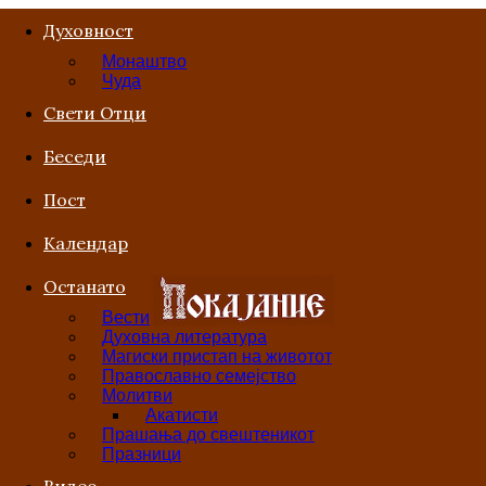
Духовност
Монаштво
Чуда
Свети Отци
Беседи
Пост
Kалендар
Останато
Вести
Духовна литература
Магиски пристап на животот
Православно семејство
Молитви
Акатисти
Прашања до свештеникот
Празници