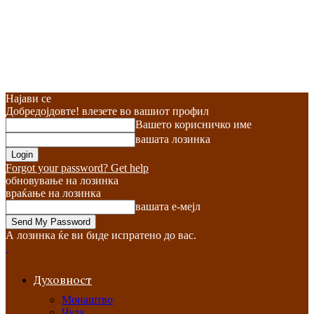
Најави се
Добредојдовте! влезете во вашиот профил
Вашето корисничко име
вашата лозинка
Forgot your password? Get help
обновување на лозинка
враќање на лозинка
вашата е-мејл
А лозинка ќе ви биде испратено до вас.
Духовност
Монаштво
Чуда