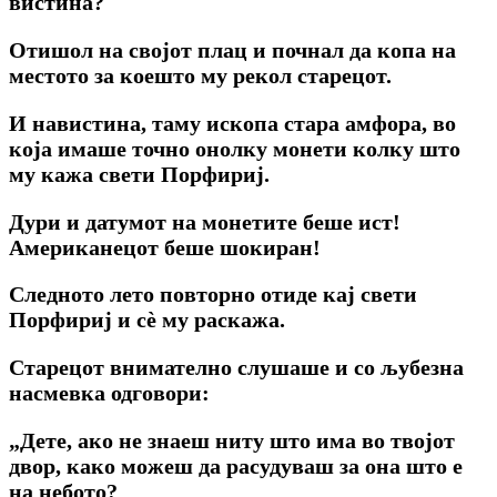
вистина?
Отишол на својот плац и почнал да копа на
местото за коешто му рекол старецот.
И навистина, таму ископа стара амфора, во
која имаше точно онолку монети колку што
му кажа свети Порфириј.
Дури и датумот на монетите беше ист!
Американецот беше шокиран!
Следното лето повторно отиде кај свети
Порфириј и сè му раскажа.
Старецот внимателно слушаше и со љубезна
насмевка одговори:
„Дете, ако не знаеш ниту што има во твојот
двор, како можеш да расудуваш за она што е
на небото?