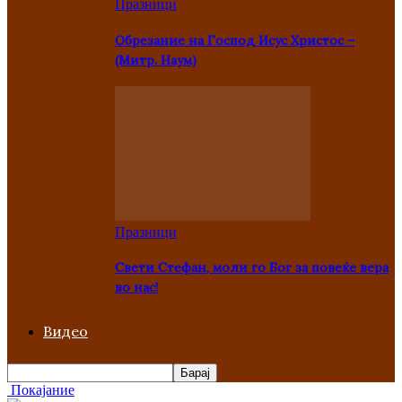
Празници
Oбрезание на Господ Исус Христос –
(Митр. Наум)
Празници
Свети Стефан, моли го Бог за повеќе вера
во нас!
Видео
Покајание