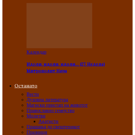
Kалендар
Идоли, идоли, идоли… (27. Недела)
Митрополит Наум
Останато
Вести
Духовна литература
Магиски пристап на животот
Православно семејство
Молитви
Акатисти
Прашања до свештеникот
Празници