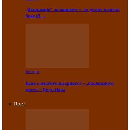
„Икономија“ за лаиците – во делот на втор
брак (Д….
Беседи
Каде е местото на срцето? – „последното
место“- Дедо Наум
Пост