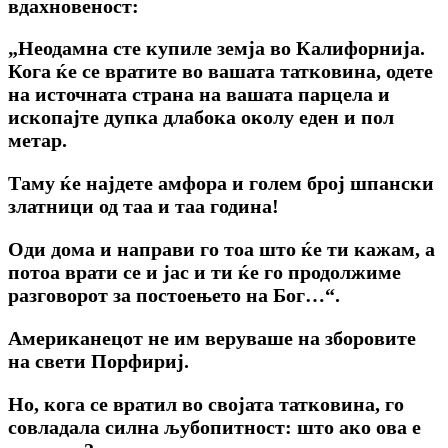
вдахновеност:
„Неодамна сте купиле земја во Калифорнија.
Кога ќе се вратите во вашата татковина, одете
на источната страна на вашата парцела и
ископајте дупка длабока околу еден и пол
метар.
Таму ќе најдете амфора и голем број шпански
златници од таа и таа година!
Оди дома и направи го тоа што ќе ти кажам, а
потоа врати се и јас и ти ќе го продолжиме
разговорот за постоењето на Бог…“.
Американецот не им веруваше на зборовите
на свети Порфириј.
Но, кога се вратил во својата татковина, го
совладала силна љубопитност: што ако ова е