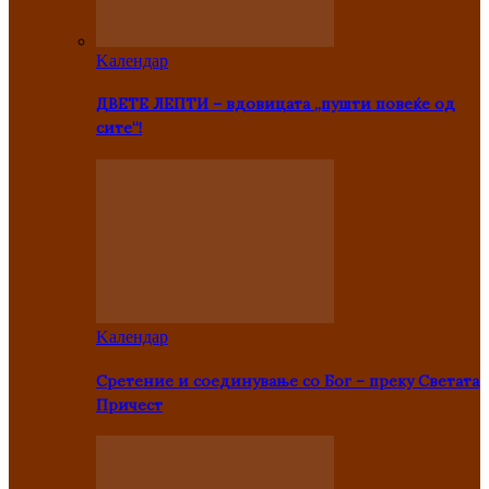
Kалендар
ДВЕТЕ ЛЕПТИ – вдовицата „пушти повеќе од
сите“!
Kалендар
Сретение и соединување со Бог – преку Светата
Причест