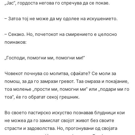
„Јас”, гордоста негова го спречува да се покае.
– Затоа тој не може да му одолее на искушението.
– Секако. Но, почетокот на смирението е целосно
поинаков:
„Господи, помогни ми, помогни ми!”
Човекот почнува co молитва, сфаќате? Се моли за
помош, за да го замрази гревот. Таа омраза и покајание,
тоа молење „прости ми, помогни ми” или „подари ми го
тоа”, ќе го обратат секој грешник.
Во своето пастирско искуство познавав блудници кои
не можеа да го замислат својот живот без своите
страсти и задоволства. Но, прогонувани од својата