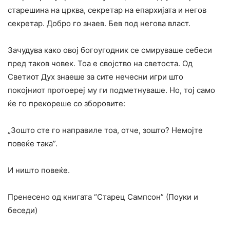
старешина на црква, секретар на епархијата и негов
секретар. Добро го знаев. Бев под негова власт.
Зачудува како овој богоугодник се смируваше себеси
пред таков човек. Тоа e својство на светоста. Од
Светиот Дух знаеше за сите нечесни игри што
покојниот протоереј му ги подметнуваше. Но, тој само
ќе го прекореше co зборовите:
„Зошто сте го направиле тоа, отче, зошто? Немојте
повеќе така”.
И ништо повеќе.
Пренесено од книгата “Старец Сампсон” (Поуки и
беседи)