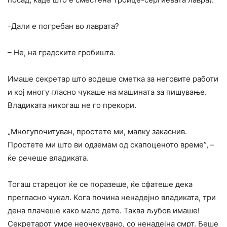
-Дали е погребан во лаврата?
– He, на градските гробишта.
Имаше секретар што водеше сметка за неговите работи
и кој многу гласно чукаше на машината за пишување.
Владиката никогаш не го прекори.
„Многупочитуван, простете ми, малку закаснив.
Простете ми што ви одземам од скапоценото време”, –
ќе речеше владиката.
Тогаш старецот ќе се поразеше, ќе сфатеше дека
прегласно чукал. Кога почина ненадејно владиката, три
дена плачеше како мало дете. Таква љубов имаше!
Секретарот умре неочекувано, co ненадејна смрт. Беше