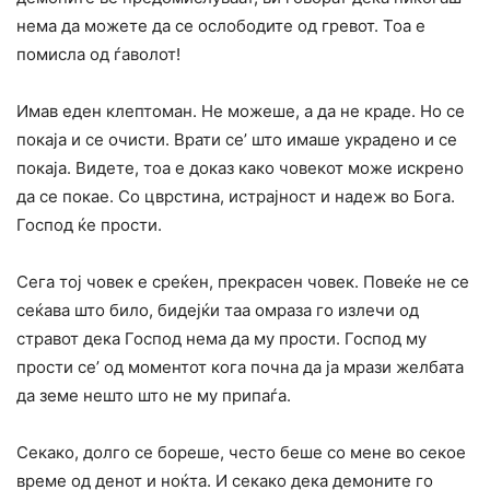
нема да можете да се ослободите од гревот. Тоа е
помисла од ѓаволот!
Имав еден клептоман. He можеше, а да не краде. Но се
покаја и се очисти. Врати се’ што имаше украдено и се
покаја. Видете, тоа е доказ како човекот може искрено
да се покае. Co цврстина, истрајност и надеж во Бога.
Господ ќе прости.
Сега тој човек е среќен, прекрасен човек. Повеќе не се
сеќава што било, бидејќи таа омраза го излечи од
стравот дека Господ нема да му прости. Господ му
прости се’ од моментот кога почна да ја мрази желбата
да земе нешто што не му припаѓа.
Секако, долго се бореше, често беше co мене во секое
време од денот и ноќта. И секако дека демоните го