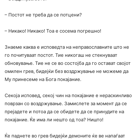
– Постот не треба да се потцени?
– Никако! Никако! Тоа е сосема погрешно!
Знаеме каква е исповедта на неправославните што не
го почитуваат постот. Тие никогаш не стекнуваат
обновување. Тие не се во состојба да го остават својот
омилен грев, бидејќи без воздржување не можеме да
My принесеме на Бога покајание.
Секоја исповед, секој чин на покајание е нераскинливо
поврзан co воздржување. Замислете за момент да се
прејадете и потоа да се обидете да се принудите на
покајание. Ќе има ли нешто од тоа? Ништо!
Ќе паднете во грев бидејќи демоните ќе ве напаѓаат