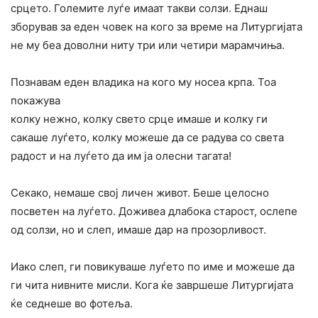
срцето. Големите луѓе имаат такви солзи. Еднаш
зборував за еден човек на кого за време на Литургијата
не му беа доволни ниту три или четири марамчиња.
Познавам еден владика на кого му носеа крпа. Тоа
покажува
колку нежно, колку свето срце имаше и колку ги
сакаше луѓето, колку можеше да се радува co света
радост и на луѓето да им ja олесни тагата!
Секако, немаше свој личен живот. Беше целосно
посветен на луѓето. Доживеа длабока старост, ослепе
од солзи, но и слеп, имаше дар на прозорливост.
Иако слеп, ги повикуваше луѓето по име и можеше да
ги чита нивните мисли. Кога ќе завршеше Литургијата
ќе седнеше во фотеља.