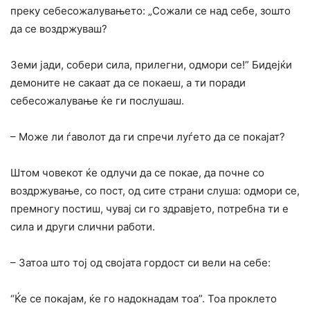
преку себесожалувањето: „Сожали се над себе, зошто
да се воздржуваш?
Земи јади, собери сила, прилегни, одмори се!” Бидејќи
демоните не сакаат да се покаеш, a ти поради
себесожалување ќе ги послушаш.
– Може ли ѓаволот да ги спречи луѓето да се покајат?
Штом човекот ќе одлучи да се покае, да почне co
воздржување, co пост, од сите страни слуша: одмори се,
премногу постиш, чувај си го здравјето, потребна ти е
сила и други слични работи.
– Затоа што тој од својата гордост си вели на себе:
“Ќе се покајам, ќе го надокнадам тоа”. Тоа проклето