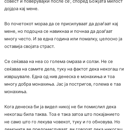
совест и поверувајќи после се’, според Божјата милост
дојдоа кај мене.
Во почетокот мораа да се присилуваат да доаѓаат кај
мене, но подоцна се навикнаа и почнаа да доаѓаат
многу често. И за една година или помалку, целосно ja
оставија својата страст.
Се сеќаваа на неа co голема омраза и солзи. He се
сеќаваа на самите дела, туку на фактот дека некогаш ги
извршувале. Една од нив денеска е монахиња и тоа
многу добра монахиња. Јас ја постригов, голема е таа
монахиња.
Кога денеска би ја видел никој не би помислил дека
некогаш била таква. Тоа е така затоа што покајанието
не само што го лекува човекот, туку и го обновува. Но
демоните ве предомислуваат, ви говорат дека никогаш