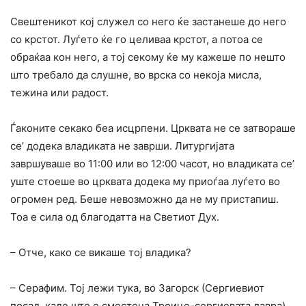
Свештеникот кој служел co него ќе застанеше до него
co крстот. Луѓето ќе го целиваа крстот, a потоа се
обраќаа кон него, а тој секому ќе му кажеше по нешто
што требало да слушне, во врска co некоја мисла,
тежина или радост.
Ѓаконите секако беа исцрпени. Црквата не се затвораше
се’ додека владиката не заврши. Литургијата
завршуваше во 11:00 или во 12:00 часот, но владиката се’
уште стоеше во црквата додека му приоѓаа луѓето во
огромен ред. Беше невозможно да не му пристапиш.
Тоа е сила од благодатта на Светиот Дух.
– Отче, како се викаше тој владика?
– Серафим. Тој лежи тука, во Загорск (Сергиевиот
посад, каде што е сместена Троице-сергиевата лавра).