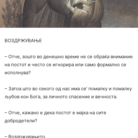
ВОЗДРЖУВАЊЕ
– Отче, зошто во денешно време не се обраќа внимание
на постот и често се игнорира или само формално се
исполнува?
– Затоа што во секого од нас има се’ помалку и помалку
љубов кон Бога, за личното спасение и вечноста.
– Отче, кажано е дека постот е мајка на сите
добродетели?
– Воздржувањето.