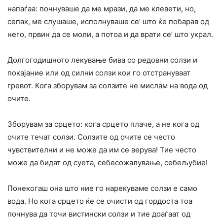
напаѓаа: почнуваше да ме мрази, да ме клевети, но,
сепак, ме слушаше, исполнуваше се’ што ќе побарав од
него, првин да се моли, а потоа и да врати се’ што украл.
Долгогодишното лекување бива co редовни солзи и
покајание или од силни солзи кои го отстрануваат
гревот. Кога зборувам за солзите не мислам на вода од
очите.
Зборувам за срцето: кога срцето плаче, а не кога од
очите течат солзи. Солзите од очите се често
чувствителни и не може да им се верува! Тие често
може да бидат од суета, себесожалување, себељубие!
Понекогаш она што ние го нарекуваме солзи е само
вода. Но кога срцето ќе се очисти од гордоста тоа
почнува да точи вистински солзи и тие доаѓаат од