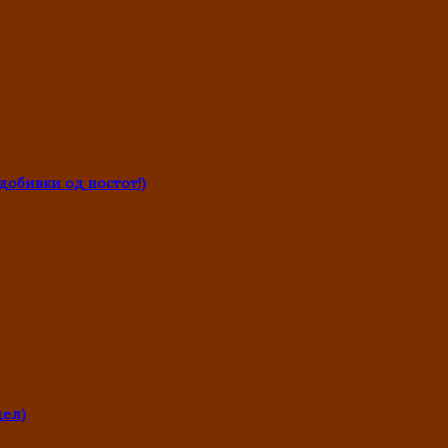
обивки од постот!)
дел)