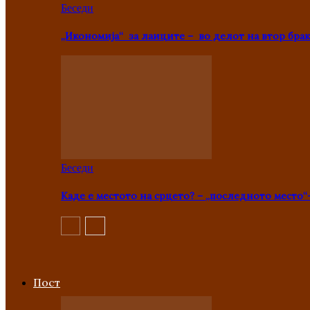
Беседи
„Икономија“ за лаиците – во делот на втор брак
Беседи
Каде е местото на срцето? – „последното место“
Пост