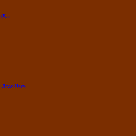
 (Д….
- Дедо Наум