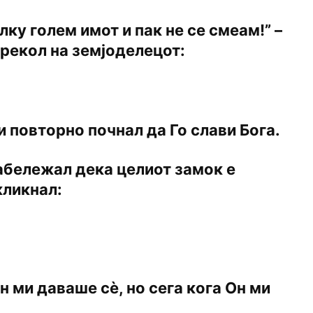
олку голем имот и пак не се смеам!” –
 рекол на земјоделецот:
и повторно почнал да Го слави Бога.
забележал дека целиот замок е
кликнал:
Он ми даваше сѐ, но сега кога Он ми