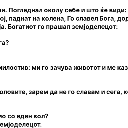
и. Погледнал околу себе и што ќе види:
ј, паднат на колена, Го славел Бога, д
ја. Богатиот го прашал земјоделецот:
га?
милостив: ми го зачува животот и ме казн
воловите, зарем да не го славам и сега,
мо со еден вол?
земјоделецот.