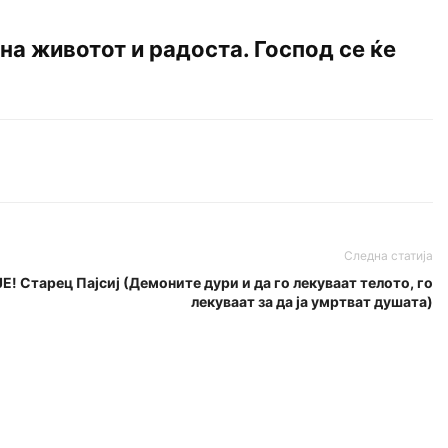
 на животот и радоста. Господ се ќе
Следна статија
Старец Пајсиј (Демоните дури и да го лекуваат телото, го
лекуваат за да ја умртват душата)