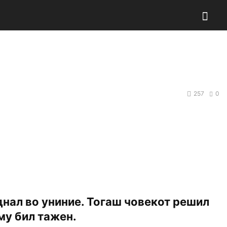
257
0
аднал во униние. Тогаш човекот решил
аму бил тажен.