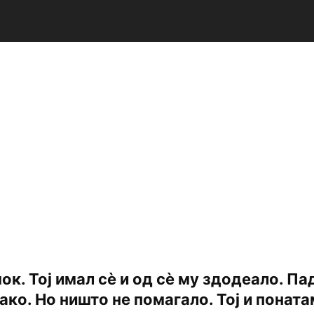
ок. Тој имал сѐ и од сѐ му здодеало. П
како. Но ништо не помагало. Тој и понат