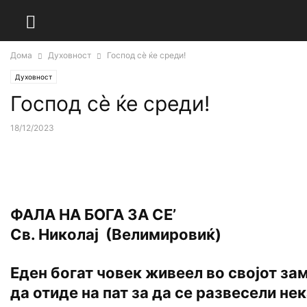
Дома
Духовност
Господ сѐ ќе среди!
Духовност
Господ сѐ ќе среди!
18/12/2023
ФАЛА НА БОГА ЗА СЕ’
Св. Николај (Велимировиќ)
Еден богат човек живеел во својот зам
да отиде на пат за да се развесели не