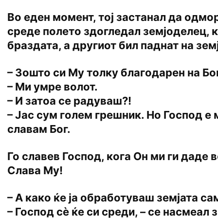
Во еден момент, тој застанал да одмор
среде полето здогледал земјоделец, ко
браздата, а другиот бил паднат на зем
– Зошто си Му толку благодарен на Бо
– Ми умре волот.
– И затоа се радуваш?!
– Јас сум голем грешник. Но Господ е 
славам Бог.
Го славев Господ, кога Он ми ги даде 
Слава Му!
– А како ќе ја обработуваш земјата са
– Господ сѐ ќе си среди, – се насмеал 