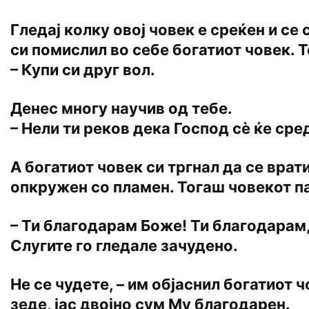
Гледај колку овој човек е среќен и се 
си помислил во себе богатиот човек. Т
– Купи си друг вол.
Денес многу научив од тебе.
– Нели ти реков дека Господ сѐ ќе сре
А богатиот човек си тргнал да се вра
опкружен со пламен. Тогаш човекот па
– Ти благодарам Боже! Ти благодарам
Слугите го гледале зачудено.
Не се чудете, – им објаснил богатиот ч
зеде, јас двојно сум Му благодарен.