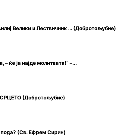
силиј Велики и Лествичник … (Добротољубие)
– ќе jа најде молитвата!“ –...
 СРЦЕТО (Добротољубие)
спода? (Св. Ефрем Сирин)