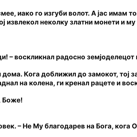
смее, иако го изгуби волот. А јас имам т
ој извлекол неколку златни монети и му
ди! – воскликнал радосно земјоделецот 
ти дома. Кога доближил до замокот, тој 
днал на колена, ги кренал рацете и вос
, Боже!
овек. – Не Му благодарев на Бога, кога 