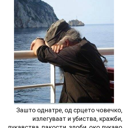
Зашто однатре, од срцето човечко,
излегуваат и убиства, кражби,
лукавства, пакости, злоби, око лукаво