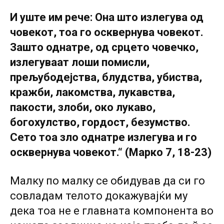
И уште им рече: Она што излегува од
човекот, тоа го осквернува човекот.
Зашто однатре, од срцето човечко,
излегуваат лоши помисли,
прељубодејства, блудства, убиства,
кражби, лакомства, лукавства,
пакости, злоби, око лукаво,
богохулство, гордост, безумство.
Сето тоа зло однатре излегува и го
осквернува човекот.“ (Марко 7, 18-23)
Малку по малку се обидував да си го
совладам телото докажувајќи му
дека тоа не е главната компонента во