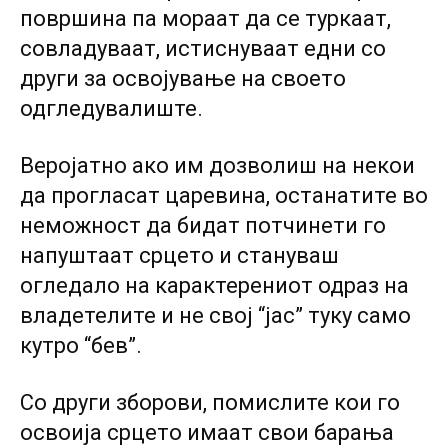
површина па мораат да се туркаат,
совладуваат, истиснуваат едни со
други за освојување на своето
одгледувалиште.
Веројатно ако им дозволиш на некои
да прогласат царевина, останатите во
неможност да бидат потчинети го
напуштаат срцето и стануваш
огледало на карактерениот одраз на
владетелите и не свој “јас” туку само
кутро “бев”.
Со други зборови, помислите кои го
освоија срцето имаат свои барања