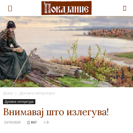
Дома
Духовна литература
Духовна литература
Внимавај што излегува!
25/10/2020
867
0