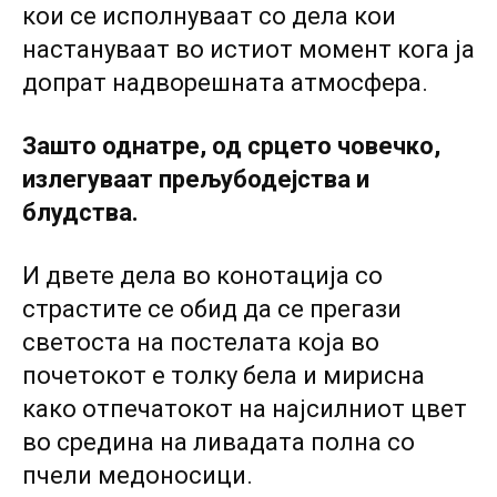
кои се исполнуваат со дела кои
настануваат во истиот момент кога ја
допрат надворешната атмосфера.
Зашто однатре, од срцето човечко,
излегуваат прељубодејства и
блудства.
И двете дела во конотација со
страстите се обид да се прегази
светоста на постелата која во
почетокот е толку бела и мирисна
како отпечатокот на најсилниот цвет
во средина на ливадата полна со
пчели медоносици.