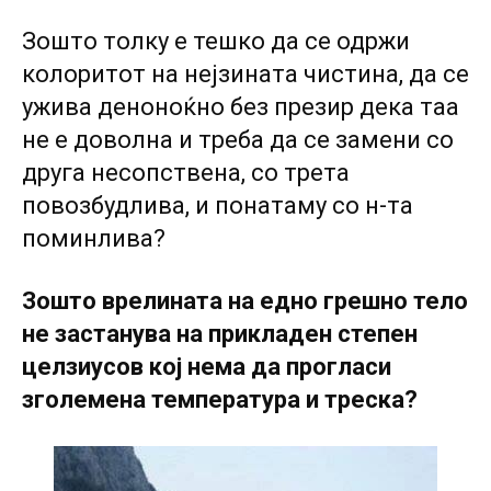
Зошто толку е тешко да се одржи
колоритот на нејзината чистина, да се
ужива деноноќно без презир дека таа
не е доволна и треба да се замени со
друга несопствена, со трета
повозбудлива, и понатаму со н-та
поминлива?
Зошто врелината на едно грешно тело
не застанува на прикладен степен
целзиусов кој нема да прогласи
зголемена температура и треска?