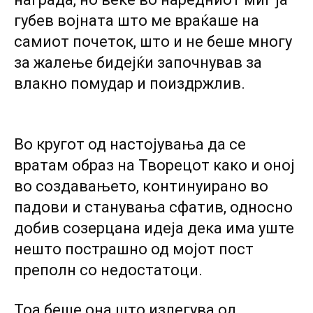
губев војната што ме враќаше на
самиот почеток, што и не беше многу
за жалење бидејќи започнував за
влакно помудар и поиздржлив.
Во кругот од настојувања да се
вратам образ на Творецот како и оној
во создавањето, континуирано во
падови и станувања сфатив, односно
добив созерцана идеја дека има уште
нешто пострашно од мојот пост
преполн со недостатоци.
Тоа беше она што излегува од