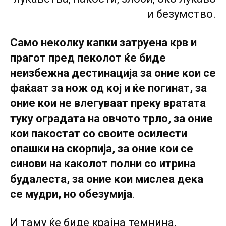
и безумство.
Само неколку капки затруена крв и
прагот пред пеколот ќе биде
неизбежна дестинација за оние кои се
фаќаат за нож од кој и ќе погинат, за
оние кои не влегуваат преку вратата
туку оградата на овчото трло, за оние
кои пакостат со своите осилести
опашки на скорпија, за оние кои се
синови на каколот полни со итрина
будалеста, за оние кои мислеа дека
се мудри, но обезумија
.
И таму ќе биде крајна темнина,