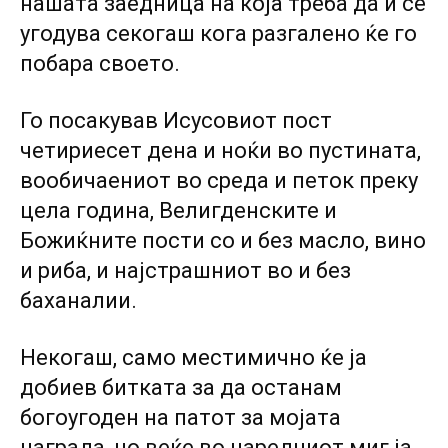
нашата заедница на која треба да й се
угодува секогаш кога разгалено ќе го
побара своето.
Го посакував Исусовиот пост
четириесет дена и ноќи во пустината,
вообичаениот во среда и петок преку
цела година, Велигденските и
Божиќните пости со и без масло, вино
и риба, и најстрашниот во и без
баханалии.
Некогаш, само местимично ќе ја
добиев битката за да останам
богоугоден на патот за мојата
награда, но веќе во наредниот миг ја