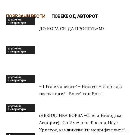
ПОВРЗАНИ ВЕСТИ
ПОВЕЌЕ ОД АВТОРОТ
Духовна
литература
ДО КОГА СЕ’ ДА ПРОСТУВАМ?
Духовна
литература
Духовна
литература
– Што е човекот? – Ништо! – И во која
насока оди? -Во се’, кон Бога!
Духовна
литература
(НЕВИДЛИВА БОРБА -Свети Никодим
Агиорит) „Со Името на Господ Исус
Христос, камшикувај ги непријателите“…