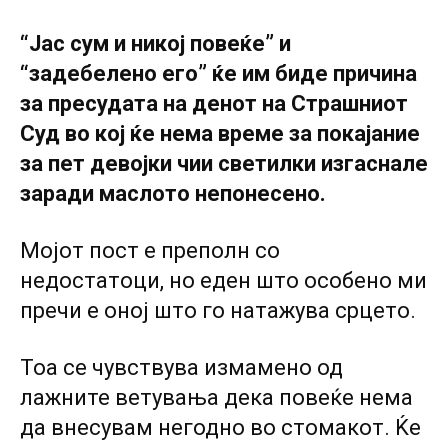
“Јас сум и никој повеќе” и
“задебелено его” ќе им биде причина
за пресудата на денот на Страшниот
Суд во кој ќе нема време за покајание
за пет девојки чии светилки изгаснале
заради маслото непонесено.
Мојот пост е преполн со
недостатоци, но еден што особено ми
пречи е оној што го натажува срцето.
Тоа се чувствува измамено од
лажните ветувања дека повеќе нема
да внесувам негодно во стомакот. Ќе