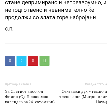
стане депримирано и нетрезвоумно, и
неподготвено и невнимателно ќе
продолжи со злата горе набројани.
С.П.
Претходна статија
Следна статија
За Светиот апостол
Секташки дух – темно и
Филип (Од Православн.
тесно срце (Митрополит
календар за 24. октомври)
Наум)