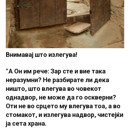
Внимавај што излегува!
“А Он им рече: Зар сте и вие така
неразумни? Не разбирате ли дека
ништо, што влегува во човекот
однадвор, не може да го оскверни?
Оти не во срцето му влегува тоа, а во
стомакот, и излегува надвор, чистејќи
ја сета храна.