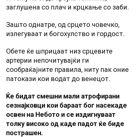
заглушена со плач и крцкање со заби.
Зашто однатре, од срцето човечко,
излегуваат и богохулство и гордост.
Обете ќе шприцаат низ срцевите
артерии непочитувајќи ги
сообраќајните правила, ниту пак оние
патокази кои водат до венецот.
Ќе бидат смешни мали атрофирани
сезнајковци кои бараат бог насекаде
освен на Небото и се издигнуваат
толку високо од каде падот ќе биде
пострашен.