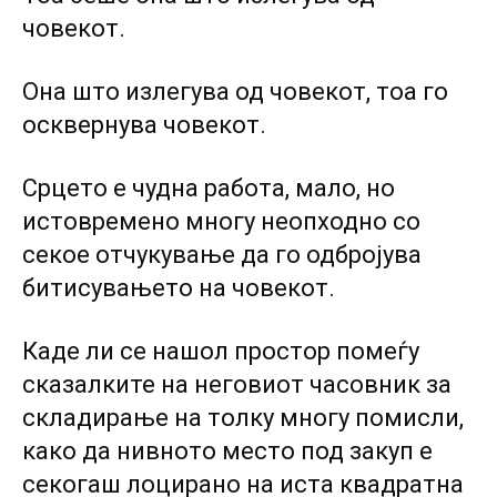
човекот.
Она што излегува од човекот, тоа го
осквернува човекот.
Срцето е чудна работа, мало, но
истовремено многу неопходно со
секое отчукување да го одбројува
битисувањето на човекот.
Каде ли се нашол простор помеѓу
сказалките на неговиот часовник за
складирање на толку многу помисли,
како да нивното место под закуп е
секогаш лоцирано на иста квадратна