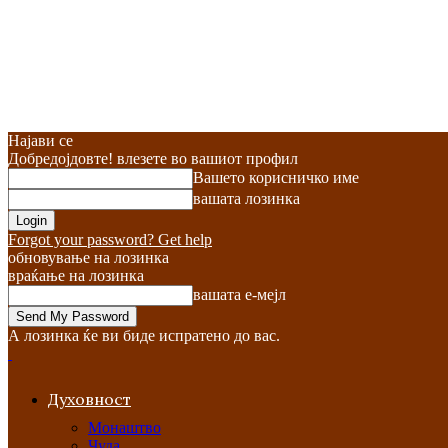
Најави се
Добредојдовте! влезете во вашиот профил
Вашето корисничко име
вашата лозинка
Forgot your password? Get help
обновување на лозинка
враќање на лозинка
вашата е-мејл
А лозинка ќе ви биде испратено до вас.
Духовност
Монаштво
Чуда