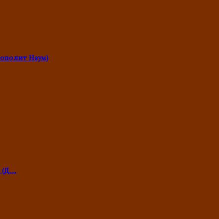
ополит Наум)
 (Д….