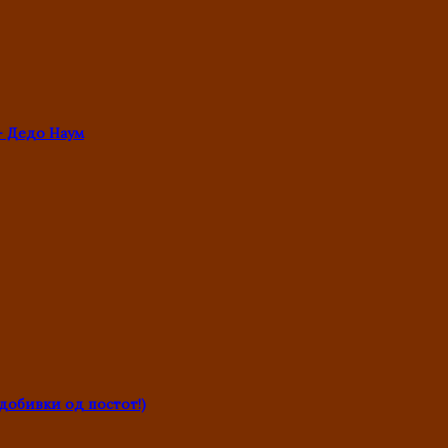
- Дедо Наум
обивки од постот!)