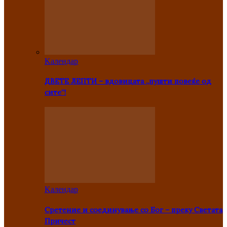
Kалендар
ДВЕТЕ ЛЕПТИ – вдовицата „пушти повеќе од
сите“!
Kалендар
Сретение и соединување со Бог – преку Светата
Причест