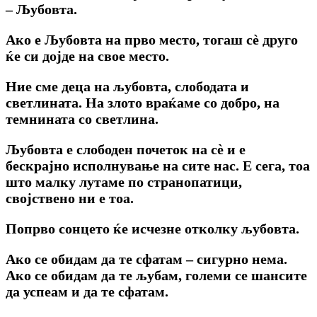
– Љубовта.
Ако е Љубовта на прво место, тогаш сѐ друго
ќе си дојде на свое место.
Ние сме деца на љубовта, слободата и
светлината. На злото враќаме co добро, на
темнината co светлина.
Љубовта е слободен почеток на сѐ и e
бескрајно исполнување на сите нас. E сега, тоа
што малку лутаме по странопатици,
својствено ни e тоа.
Попрво сонцето ќе исчезне отколку љубовта.
Ако се обидам да те сфатам – сигурно нема.
Ако се обидам да те љубам, големи се шансите
да успеам и да те сфатам.