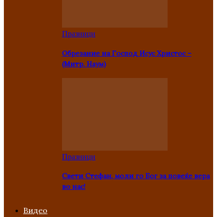
Празници
Oбрезание на Господ Исус Христос –
(Митр. Наум)
Празници
Свети Стефан, моли го Бог за повеќе вера
во нас!
Видео