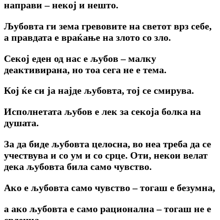
направи – некој и нешто.
Љубовта ги зема гревовите на светот врз себе,
a правдата е враќање на злото co зло.
Секој еден од нас e љубов – малку
деактивирана, но тоа сега не e тема.
Кој ќе си ја најде љубовта, тој се смирува.
Исполнетата љубов e лек за секоја болка на
душата.
За да биде љубовта целосна, во неа треба да се
учествува и co ум и co срце. Оти, некои велат
дека љубовта била само чувство.
Ако е љубовта само чувство – тогаш e безумна,
a ако љубовта e само рационална – тогаш не e
срдечна.