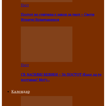
Пост
Постот во суштина е закон за умот – Свети
Игнатиј Брјанчанинов
Пост
СВ. ВАСИЛИЈ ВЕЛИКИ – ЗА ПОСТОТ (Каде да те
поставам? Меѓу…
Kалендар