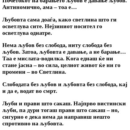
Почетокот на барањето љубов e давање љубов.
Антиномично, ама – тоа e…
Љубовта сама доаѓа, како светлина што ги
осветлува сите. Нејзиниот носител го
осветлува однатре.
Нема љубов без слобода, ниту слобода без
љубов. Затоа, љубовта e давање, a не барање…
Таа e мислата-водилка. Kora еднаш ќе ни
стане јасна – во сила, целиот живот ќе ни го
промени – во Светлина.
Слободата без љубов и љубовта без слобода, кај
и да e, водат во смрт.
Љуби и прави што сакаш. Најпрво вистински
љуби, па дури тогаш прави што сакаш – но,
сигурно e дека нема да направиш нешто
спротивно на љубовта.