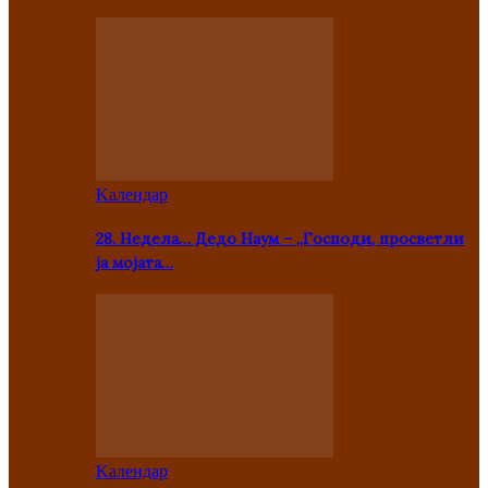
Kалендар
28. Недела… Дедо Наум – „Господи, просветли
ја мојата…
Kалендар