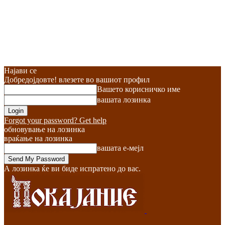
Најави се
Добредојдовте! влезете во вашиот профил
Вашето корисничко име
вашата лозинка
Forgot your password? Get help
обновување на лозинка
враќање на лозинка
вашата е-мејл
А лозинка ќе ви биде испратено до вас.