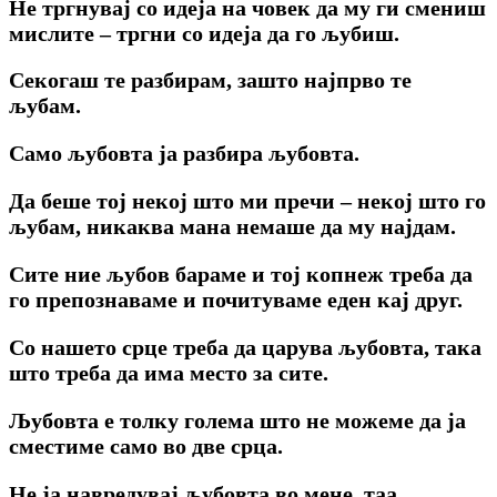
He тргнувај co идеја на човек да му ги смениш
мислите – тргни co идеја да го љубиш.
Секогаш те разбирам, зашто најпрво те
љубам.
Само љубовта ја разбира љубовта.
Да беше тој некој што ми пречи – некој што го
љубам, никаква мана немаше да му најдам.
Сите ние љубов бараме и тој копнеж треба да
го препознаваме и почитуваме еден кај друг.
Co нашето срце треба да царува љубовта, така
што треба да има место за сите.
Љубовта е толку голема што не можеме да ја
сместиме само во две срца.
He ja навредувај љубовта во мене, таа