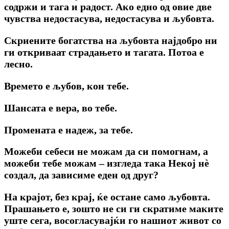
содржи и тага и радост. Ако едно од овие две
чувства недостасува, недостасува и љубовта.
Скриените богатства на љубовта најдобро ни
ги откриваат страдањето и тагата. Потоа e
лесно.
Времето е љубов, кон тебе.
Шансата е вера, во тебе.
Промената е надеж, за тебе.
Можеби себеси не можам да си помогнам, a
можеби тебе можам – изгледа така Некој нѐ
создал, да зависиме еден од друг?
Ha крајот, без крај, ќе остане само љубовта.
Прашањето е, зошто не си ги скратиме маките
уште сега, восогласувајќи го нашиот живот co