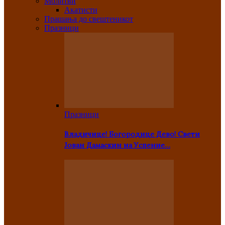
Молитви
Акатисти
Прашања до свештеникот
Празници
Празници
Владичице! Богородице Дево! Свети
Јован Дамаскин на Успение…