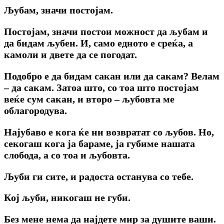
Љубам, значи постојам.
Постојам, значи постои можност да љубам и
да бидам љубен. И, само едното e среќа, a
камоли и двете да се погодат.
Подобро е да бидам сакан или да сакам? Велам
– да сакам. Затоа што, co тоа што постојам
веќе сум сакан, и второ – љубовта ме
облагородува.
Најубаво е кога ќе ни возвратат co љубов. Но,
секогаш кога ја бараме, ја губиме нашата
слобода, a co тоа и љубовта.
Љуби ги сите, и радоста останува co тебе.
Кој љуби, никогаш не губи.
Без мене нема да најдете мир за душите ваши.