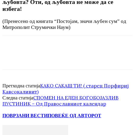
љубовта? Оти, од љубовта не може да се
избега!
(Пренесено од книгата “Постојам, значи љубен сум” од
Митрополит Струмички Наум)
КАКО САКАШ ТИ! ( старец Порфириј
Претходна статија
Кавсокаливит)
СПОМЕН НА ЕДЕН БОГОБОЈАЗЛИВ
Следна статија
ПУСТИНИК – Од Православниот календар
ПОВРЗАНИ ВЕСТИ
ПОВЕЌЕ ОД АВТОРОТ