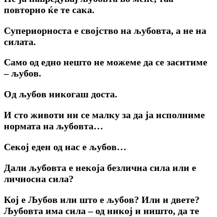
повторно ќе те сака.
Супериорноста е својство на љубовта, a не на
силата.
Само од едно нешто не можеме да се заситиме
– љубов.
Од љубов никогаш доста.
И сто животи ни се малку за да ја исполниме
нормата на љубовта…
Секој еден од нас e љубов…
Дали љубовта e некоја безлична сила или e
личносна сила?
Кој е Љубов или што e љубов? Или и двете?
Љубовта има сила – од никој и ништо, да те