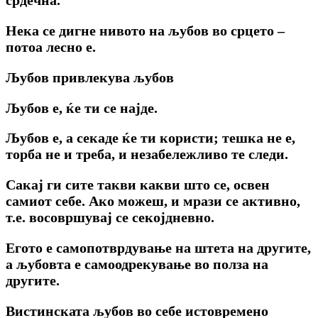
Нека се дигне нивото на љубов во срцето –
потоа лесно е.
Љубов привлекува љубов
Љубов е, ќе ти се најде.
Љубов е, a секаде ќе ти користи; тешка не е,
торба не и треба, и незабележливо те следи.
Сакај ги сите такви какви што се, освен
самиот себе. Ако можеш, и мрази се активно,
т.е. восовршувај се секојдневно.
Егото е самопотврдување на штета на другите,
a љубовта е самоодрекување во полза на
другите.
Вистинската љубов во себе истовремено