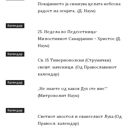
Покајанието ја симнува целата небесна
радост на земјата…(Д. Наум)
Kалендар
25. Недела по Педесетница-
Милостивиот Самарјанин – Христос (Д.
Наум)
Kалендар
Св. 15 Тивeриoпoлски (Струмички)
свeшт. маченици. (Од Православниот
календар)
Kалендар
„Не знаете од каков Дух сте вие“.“
(Митрополит Наум)
Kалендар
Светиот апостол и евангелист Лука (Од
Правосл. календар)