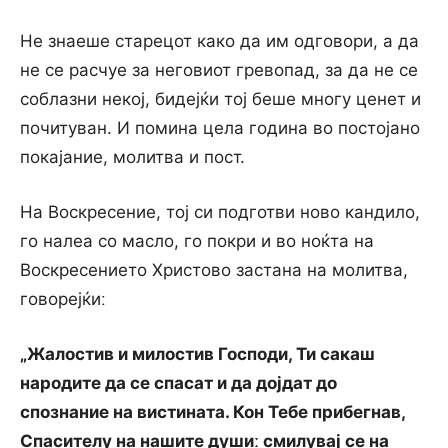
Не знаеше старецот како да им одговори, а да
не се расчуе за неговиот гревопад, за да не се
соблазни некој, бидејќи тој беше многу ценет и
почитуван. И помина цела година во постојано
покајание, молитва и пост.
На Воскресение, тој си подготви ново кандило,
го налеа со масло, го покри и во ноќта на
Воскресението Христово застана на молитва,
говорејќиː
„Жалостив и милостив Господи, Ти сакаш
народите да се спасат и да дојдат до
спознание на вистината. Кон Тебе прибегнав,
Спасителу на нашите душиː смилувај се на