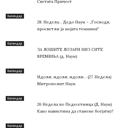
Светата Причест
Kалендар
28. Недела… Дедо Наум – „Господи,
просветли ја мојата темнина!“
Kалендар
ЗА ЛОШИТЕ ЛОЗАРИ НИЗ СИТЕ
ВРЕМИЊА (д. Наум)
Kалендар
Идоли, идоли, идоли… (27. Недела)
Митрополит Наум
Kалендар
26 Недела по Педесетница (Д. Наум)
Како навистина да станеме бог(ати)?
Kалендар