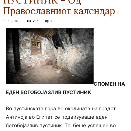
ПУСТИНИК – Од
Православниот календар
13/02/2020
757
0
СПОМЕН НА
ЕДЕН БОГОБОЈАЗЛИВ ПУСТИНИК
Во пустинската гора во околината на градот
Антиноја во Египет се подвизуваше еден
богобојазлив пустиник. Тој беше успешен во