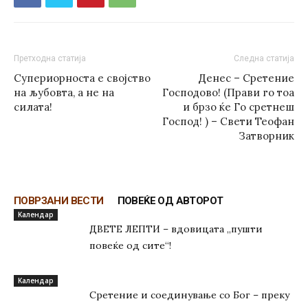
Претходна статија
Следна статија
Супериорноста е својство
Денес – Сретение
на љубовта, a не на
Господово! (Прави го тоа
силата!
и брзо ќе Го сретнеш
Господ! ) – Свети Теофан
Затворник
ПОВРЗАНИ ВЕСТИ
ПОВЕЌЕ ОД АВТОРОТ
Kалендар
ДВЕТЕ ЛЕПТИ – вдовицата „пушти
повеќе од сите“!
Kалендар
Сретение и соединување со Бог – преку