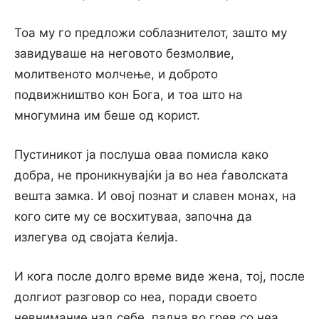
Тоа му го предложи соблазнителот, зашто му
завидуваше на неговото безмолвие,
молитвеното молчење, и доброто
подвижништво кон Бога, и тоа што на
многумина им беше од корист.
Пустиникот ја послуша оваа помисла како
добра, не проникнувајќи ја во неа ѓаволската
вешта замка. И овој познат и славен монах, на
кого сите му се восхитуваа, започна да
излегува од својата ќелија.
И кога после долго време виде жена, тој, после
долгиот разговор со неа, поради своето
невнимание над себе, падна во грев со неа.