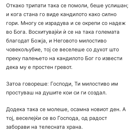
Откако трипати така се помоли, беше услишан;
и кога стана го виде кандилото како силно
гори. Многу се израдува и се окрепи со надеж
во Бога. Восхитувајќи ѝ се на така големата
благодат Божја, и Неговото милостиво
човекољубие, тој се веселеше со духот што
преку палењето на кандилото Бог го извести
дека му е простен гревот.
Затоа говорешеː Господи, Ти милостиво им
простуваш на душите кои си ги создал.
Додека така се молеше, осамна новиот ден. А
тој, веселејќи се во Господа, од радост
заборави на телесната храна.