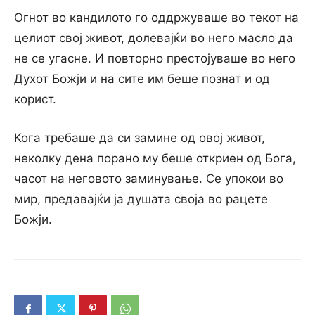
Огнот во кандилото го оддржуваше во текот на
целиот свој живот, долевајќи во него масло да
не се угасне. И повторно престојуваше во него
Духот Божји и на сите им беше познат и од
корист.
Кога требаше да си замине од овој живот,
неколку дена порано му беше откриен од Бога,
часот на неговото заминување. Се упокои во
мир, предавајќи ја душата своја во рацете
Божји.