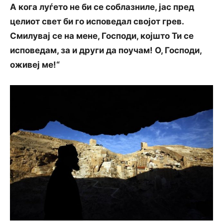
А кога луѓето не би се соблазниле, јас пред
целиот свет би го исповедал својот грев.
Смилувај се на мене, Господи, којшто Ти се
исповедам, за и други да поучам! О, Господи,
оживеј ме!“