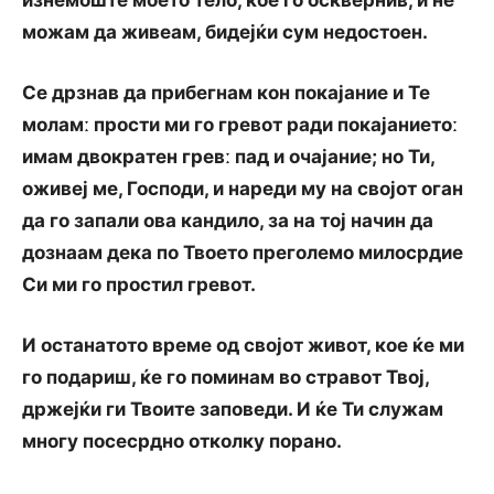
изнемоште моето тело, кое го осквернив, и не
можам да живеам, бидејќи сум недостоен.
Се дрзнав да прибегнам кон покајание и Те
моламː прости ми го гревот ради покајаниетоː
имам двократен гревː пад и очајание; но Ти,
оживеј ме, Господи, и нареди му на својот оган
да го запали ова кандило, за на тој начин да
дознаам дека по Твоето преголемо милосрдие
Си ми го простил гревот.
И останатото време од својот живот, кое ќе ми
го подариш, ќе го поминам во стравот Твој,
држејќи ги Твоите заповеди. И ќе Ти служам
многу посесрдно отколку порано.