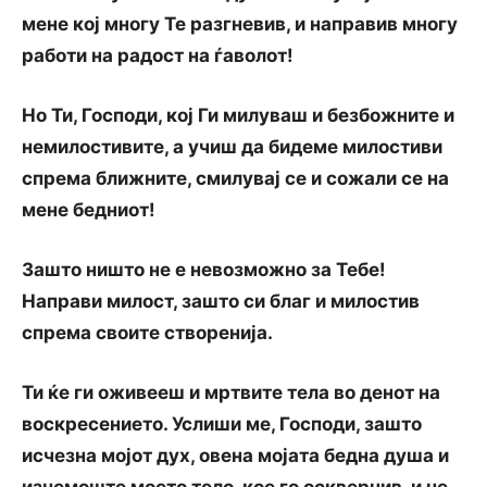
мене кој многу Те разгневив, и направив многу
работи на радост на ѓаволот!
Но Ти, Господи, кој Ги милуваш и безбожните и
немилостивите, а учиш да бидеме милостиви
спрема ближните, смилувај се и сожали се на
мене бедниот!
Зашто ништо не е невозможно за Тебе!
Направи милост, зашто си благ и милостив
спрема своите створенија.
Ти ќе ги оживееш и мртвите тела во денот на
воскресението. Услиши ме, Господи, зашто
исчезна мојот дух, овена мојата бедна душа и