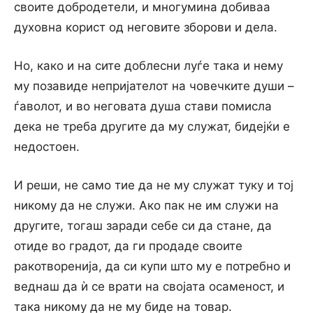
своите добродетели, и многумина добиваа
духовна корист од неговите зборови и дела.
Но, како и на сите доблесни луѓе така и нему
му позавиде непријателот на човечките души –
ѓаволот, и во неговата душа стави помисла
дека не треба другите да му служат, бидејќи е
недостоен.
И реши, не само тие да не му служат туку и тој
никому да не служи. Ако пак не им служи на
другите, тогаш заради себе си да стане, да
отиде во градот, да ги продаде своите
ракотворенија, да си купи што му е потребно и
веднаш да ѝ се врати на својата осаменост, и
така никому да не му биде на товар.