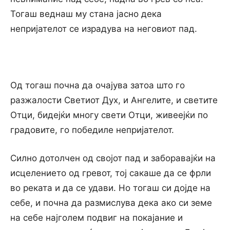
Тогаш веднаш му стана јасно дека
непријателот се израдува на неговиот пад.
Од тогаш почна да очајува затоа што го
разжалости Светиот Дух, и Ангелите, и светите
Отци, бидејќи многу свети Отци, живеејќи по
градовите, го победиле непријателот.
Силно дотолчен од својот пад и заборавајќи на
исцелението од гревот, тој сакаше да се фрли
во реката и да се удави. Но тогаш си дојде на
себе, и почна да размислува дека ако си земе
на себе најголем подвиг на покајание и