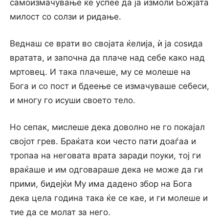
самоизмачување ќе успее да ја измоли Божјата
милост со солзи и ридање.
Веднаш се врати во својата ќелија, ѝ ја соѕида
вратата, и започна да плаче над себе како над
мртовец. И така плачеше, му се молеше на
Бога и со пост и бдеење се измачуваше себеси,
и многу го исуши своето тело.
Но сепак, мислеше дека доволно не го покајал
својот грев. Браќата кои често пати доаѓаа и
тропаа на неговата врата заради поуки, тој ги
враќаше и им одговараше дека не може да ги
прими, бидејќи Му има дадено збор на Бога
дека цела година така ќе се кае, и ги молеше и
тие да се молат за него.