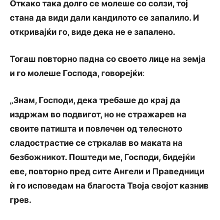
Откако така долго се молеше со солзи, тој
стана да види дали кандилото се запалило. И
откривајќи го, виде дека не е запалено.
Тогаш повторно падна со своето лице на земја
и го молеше Господа, говорејќиː
„Знам, Господи, дека требаше до крај да
издржам во подвигот, но не стражарев на
своите патишта и повлечен од телесното
сладострастие се стркалав во маката на
безбожникот. Поштеди ме, Господи, бидејќи
еве, повторно пред сите Ангели и Праведници
ѝ го исповедам на благоста Твоја својот казнив
грев.