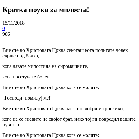
Кратка поука за милоста!
15/11/2018
0
986
Вие сте во Христовата Црква секогаш кога подигате човек
скршен од болка,
кога давате милостина на сиромашните,
кога посетувате болен.
Вие сте во Христовата Црква кога се молите:
„Господи, помилуј ме!“
Вие сте во Христовата Црква кога сте добри и трпеливи,
кога не се гневите на својот брат, иако тој ги повредил вашите
чувства.
Вие сте во Христовата Црква кога се молите: