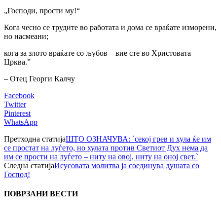
„Господи, прости му!“
Кога чесно се трудите во работата и дома се враќате изморени,
но насмеани;
кога за злото враќате со љубов – вие сте во Христовата
Црква.”
– Отец Георги Калчу
Facebook
Twitter
Pinterest
WhatsApp
Претходна статија
ШТО ОЗНАЧУВА: `секој грев и хула ќе им
се простат на луѓето, но хулата против Светиот Дух нема да
им се прости на луѓето – ниту на овој, ниту на оној свет.`
Следна статија
Исусовата молитва ја соединува душата со
Господ!
ПОВРЗАНИ ВЕСТИ