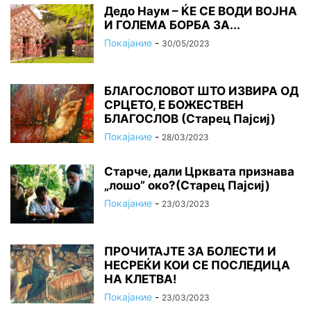
Дедо Наум – ЌЕ СЕ ВОДИ ВОЈНА
И ГОЛЕМА БОРБА ЗА...
Покајание
-
30/05/2023
БЛАГОСЛОВОТ ШТО ИЗВИРА ОД
СРЦЕТО, Ε БОЖЕСТВЕН
БЛАГОСЛОВ (Старец Пајсиј)
Покајание
-
28/03/2023
Старче, дали Црквата признава
„лошо” око?(Старец Пајсиј)
Покајание
-
23/03/2023
ПРОЧИТАЈТЕ ЗА БОЛЕСТИ И
НЕСРЕЌИ КОИ СЕ ПОСЛЕДИЦА
НА КЛЕТВА!
Покајание
-
23/03/2023