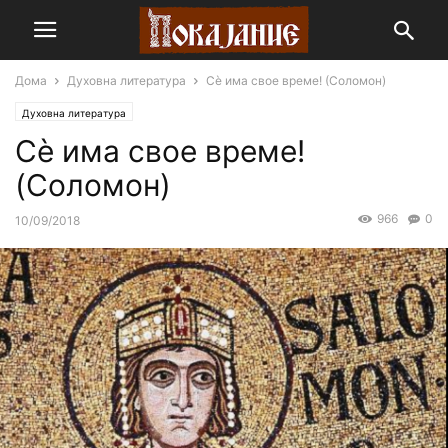
Дома
Духовна литература
Сè има свое време! (Соломон)
Духовна литература
Сè има свое време!
(Соломон)
966
0
10/09/2018