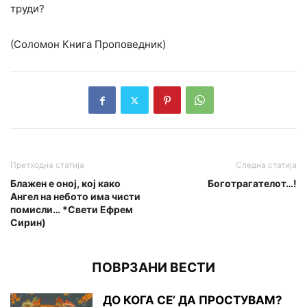
труди?
(Соломон Книга Проповедник)
Претходна статија
Следна статија
Блажен е оној, кој како
Боготрагателот…!
Ангел на небото има чисти
помисли… *Свети Ефрем
Сирин)
ПОВРЗАНИ ВЕСТИ
ДО КОГА СЕ’ ДА ПРОСТУВАМ?