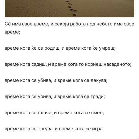
Сè има свое време, и секоја работа под небото има свое
време;
време кога ќе се родиш, и време кога ќе умреш;
време кога садиш, и време кога го корнеш насаденото;
време кога се убива, и време кога се лекува;
време кога се урива, и време кога се гради;
време кога се плаче, и време кога се смее;
време кога се тагува, и време кога се игра;