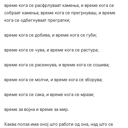
време кога се расфрлуваат камења, и време кога се
собраат камења; време кога се прегрнуваш, и време
кога се одбегнуваат прегратки;
време кога се добива, и време кога се губи;
време кога се чува, и време кога се растура;
време кога се раскинува, и време кога се сошива;
време кога се молчи, и време кога се зборува;
време кога се сака, и време кога се мрази;
време за војна и време за мир.
Каква полза има оној што работи од она, над што се