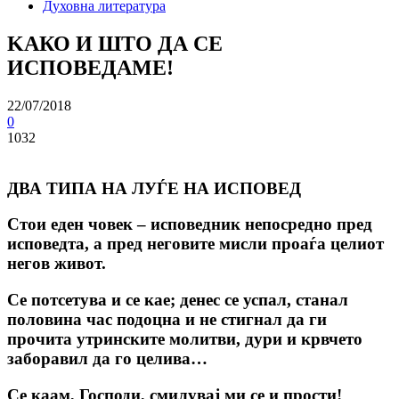
Духовна литература
KАКО И ШТО ДА СЕ
ИСПОВЕДАМЕ!
22/07/2018
0
1032
ДВА ТИПА НА ЛУЃЕ НА ИСПОВЕД
Стои еден човек – исповедник непосредно пред
исповедта, а пред неговите мисли проаѓа целиот
негов живот.
Се потсетува и се кае; денес се успал, станал
половина час подоцна и не стигнал да ги
прочита утринските молитви, дури и крвчето
заборавил да го целива…
Се каам, Господи, смилувај ми се и прости!