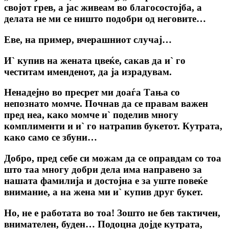
својот грев, а јас живеам во благосостојба, а
делата не ми се ништо подобри од неговите…
Еве, на пример, вчерашниот случај…
И` купив на жената цвеќе, сакав да и` го
честитам именденот, да ја израдувам.
Ненадејно во пресрет ми доаѓа Тања со
непознато момче. Почнав да се правам важен
пред неа, како момче и` поделив многу
комплименти и и` го натрапив букетот. Кутрата,
како само се збуни…
Добро, пред себе си можам да се оправдам со тоа
што таа многу добри дела има направено за
нашата фамилија и достојна е за уште повеќе
внимание, а на жена ми и` купив друг букет.
Но, не е работата во тоа! Зошто не бев тактичен,
внимателен, буден… Подоцна дојде кутрата,