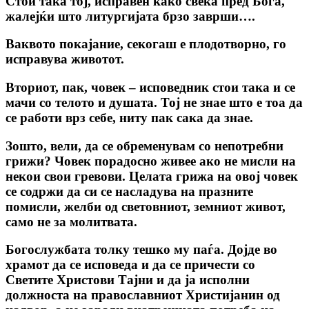
Стои така тој, исправен како свеќа пред Бога,
жалејќи што литургијата брзо заврши….
Ваквото покајание, секогаш е плодотворно, го
исправува животот.
Вториот, пак, човек – исповедник стои така и се
мачи со телото и душата. Тој не знае што е тоа да
се работи врз себе, ниту пак сака да знае.
Зошто, вели, да се обременувам со непотребни
грижи? Човек порадосно живее ако не мисли на
некои свои гревови. Целата грижа на овој човек
се содржи да си се насладува на празните
помисли, желби од световниот, земниот живот,
само не за молитвата.
Богослужбата толку тешко му паѓа. Дојде во
храмот да се исповеда и да се причести со
Светите Христови Тајни и да ја исполни
должноста на православниот Христијанин од