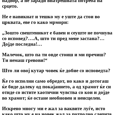
надвор, а не заради внатрешната потреба на
срцето.
Не е навикнат и тешко му е уште да стои во
црквата, еве го како мрмори:
„Зошто свештеникот е бавен и сеуште не почнува
со исповед?….А, што ти пред мене застана?…
Дојде последна!…
Малечок, што па ти овде стоиш и ми пречиш?
Ти немаш гревови!“
Што ли овој кутар човек ќе добие со исповедта?
Ќе го исполни само обредот, но како и дотогаш
ќе биде далеку од покајанието, а од храмот ќе си
отиде со истите хаотични чувства со кои и дојде
во храмот; ќе остане необновен и неисцелен.
Искрено многу ми е жал за ваквите луѓе, исто
како што му е на човек жал за потполно слепите