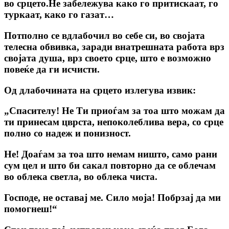
во срцето.Не забележува како го притискаат, го
туркаат, како го газат…
Потполно се вдлабочил во себе си, во својата
телесна обвивка, заради внатрешната работа врз
својата душа, врз своето срце, што е возможно
повеќе да ги исчисти.
Од длабочината на срцето излегува извик:
„Спасителу! Не Ти приоѓам за тоа што можам да
ти принесам цврста, непоколеблива вера, со срце
полно со надеж и понизност.
Не! Доаѓам за тоа што немам ништо, само рани
сум цел и што би сакал повторно да се облечам
во облека светла, во облека чиста.
Господе, не оставај ме. Сило моја! Побрзај да ми
помогнеш!“