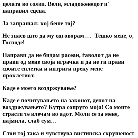
целата во солзи. Вели, младоженецот и`
направил сцена.
Ја запрашал: кој беше тој?
Не знаев што да му одговорам…. Тешко мене, о,
Господе!
Направи да не бидам расеан, ѓаволот да не
прави од мене своја играчка и да не ги прави
своите сплетки и интриги преку мене
проклетиот.
Каде е моето воздржување?
Каде е почитувањето на законот, денот на
воздржувањето? Кутра сопруго моја! Со моите
страсти те влечам во адот. Моли се за мене,
најмила, слаб сум…
Стои тој така и чувствува вистинска скрушеност