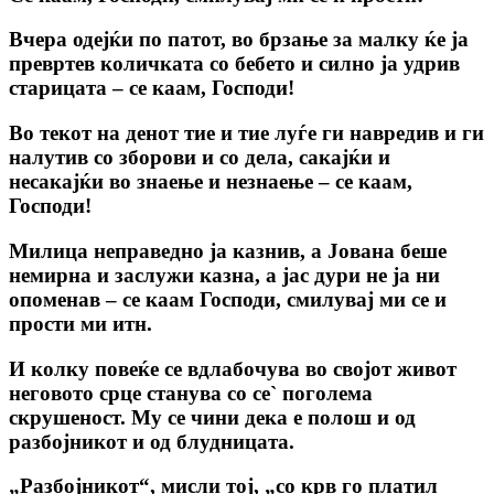
Вчера одејќи по патот, во брзање за малку ќе ја
превртев количката со бебето и силно ја удрив
старицата – се каам, Господи!
Во текот на денот тие и тие луѓе ги навредив и ги
налутив со зборови и со дела, сакајќи и
несакајќи во знаење и незнаење – се каам,
Господи!
Милица неправедно ја казнив, а Јована беше
немирна и заслужи казна, а јас дури не ја ни
опоменав – се каам Господи, смилувај ми се и
прости ми итн.
И колку повеќе се вдлабочува во својот живот
неговото срце станува со се` поголема
скрушеност. Му се чини дека е полош и од
разбојникот и од блудницата.
„Разбојникот“, мисли тој, „со крв го платил