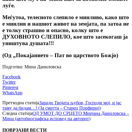
луѓе.
Меѓутоа, телесното слепило е минливо, како што
е минлив и нашиот живот на земјата, па затоа не
е толку страшно и опасно, колку што е
ДУХОВНОТО СЛЕПИЛО, кое што засекогаш ја
уништува душата!!!
(Од „Покајанието – Пат во царството Божјо)
Подготви: Мина Даниловска
Facebook
Twitter
Pinterest
WhatsApp
Претходна статија
Заради Твојата љубов, Господи мој, и јас
таму да бидам…! (За смртта – Старец Порфириј)
Следна статија
ОД УМОТ ДО СРЦЕТО Мирјана Даниловска –
Мина (автобиографска исповед на автоpот)
ПОВРЗАНИ ВЕСТИ