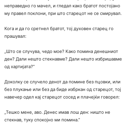
неправедно го мачел, и гледал како братот постојано
му правел поклони, при што старецот не се смирувал.
Кога и да го сретнел братот, тој духовен старец го
прашувал:
„Што се случува, чедо мое? Како помина денешниот
ден? Дали нешто стекнавме? Дали нешто избришавме
од хартијата?”
Доколку се случело денот да помине без пцовки, или
без плукање или без да биде избркан од старецот, тој
навечер одел кај старецот сосед и плачејќи говорел:
„Тешко мене, аво. Денес имав лош ден: ништо не
стекнав, туку спокојно ми помина.”