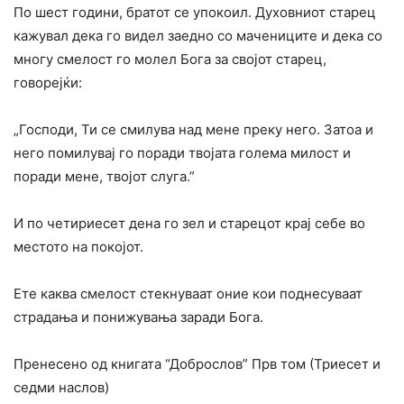
По шест години, братот се упокоил. Духовниот старец
кажувал дека го видел заедно co мачениците и дека co
многу смелост го молел Бога за својот старец,
говорејќи:
„Господи, Ти се смилува над мене преку него. Затоа и
него помилувај го поради твојата голема милост и
поради мене, твојот слуга.”
И по четириесет дена го зел и старецот крај себе во
местото на покојот.
Ете каква смелост стекнуваат оние кои поднесуваат
страдања и понижувања заради Бога.
Пренесено од книгата “Доброслов” Прв том (Триесет и
седми наслов)