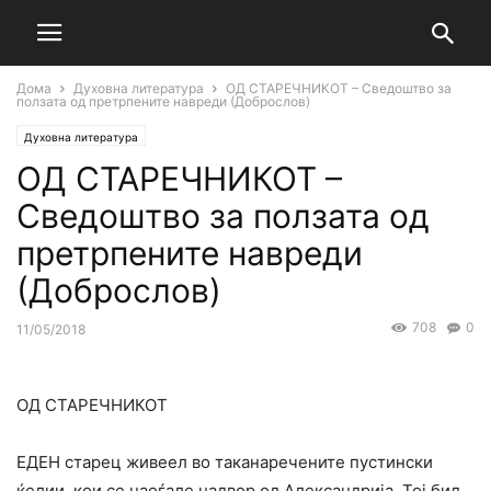
Дома
Духовна литература
ОД СТАРЕЧНИКОТ – Сведоштво за
ползата од претрпените навреди (Доброслов)
Духовна литература
ОД СТАРЕЧНИКОТ –
Сведоштво за ползата од
претрпените навреди
(Доброслов)
708
0
11/05/2018
ОД СТАРЕЧНИКОТ
ЕДЕН старец живеел во таканаречените пустински
ќелии, кои се наоѓале надвор од Александрија. Тој бил