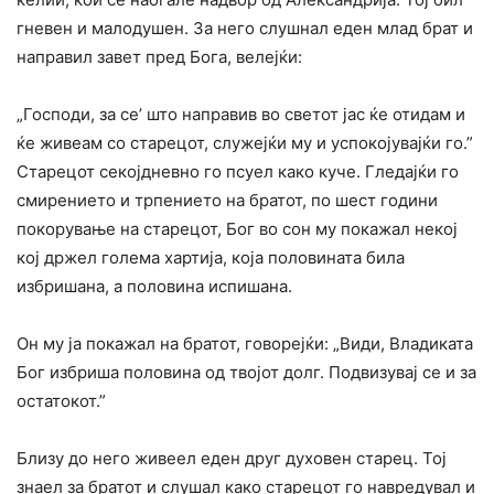
гневен и малодушен. За него слушнал еден млад брат и
направил завет пред Бога, велејќи:
„Господи, за се’ што направив во светот јас ќе отидам и
ќе живеам co старецот, служејќи му и успокојувајќи го.”
Старецот секојдневно го псуел како куче. Гледајќи го
смирението и трпението на братот, по шест години
покорување на старецот, Бог во сон му покажал некој
кој држел голема хартија, која половината била
избришана, а половина испишана.
Он му ја покажал на братот, говорејќи: „Види, Владиката
Бог избриша половина од твојот долг. Подвизувај се и за
остатокот.”
Близу до него живеел еден друг духовен старец. Тој
знаел за братот и слушал како старецот го навредувал и