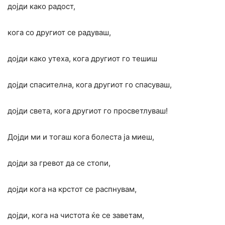
дојди како радост,
кога со другиот се радуваш,
дојди како утеха, кога другиот го тешиш
дојди спасителна, кога другиот го спасуваш,
дојди света, кога другиот го просветлуваш!
Дојди ми и тогаш кога болеста ја миеш,
дојди за гревот да се стопи,
дојди кога на крстот се распнувам,
дојди, кога на чистота ќе се заветам,