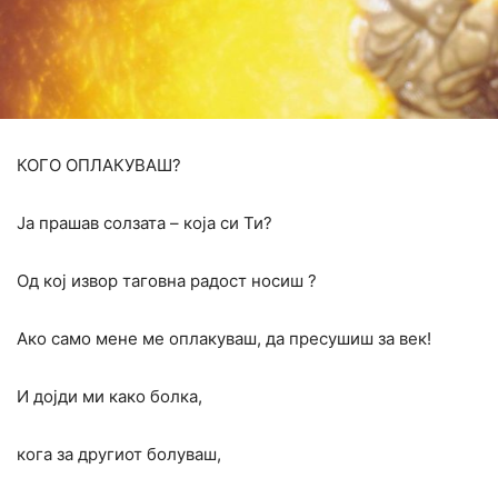
КОГО ОПЛАКУВАШ?
Ја прашaв солзата – која си Ти?
Од кој извор таговна радост носиш ?
Ако само мене ме оплакуваш, да пресушиш за век!
И дојди ми како болка,
кога за другиот болуваш,