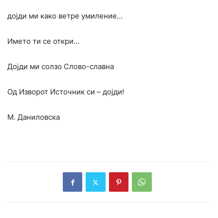
дојди ми како ветре умиление…
Името ти се откри…
Дојди ми солзо Слово-славна
Од Изворот Источник си – дојди!
М. Даниловска