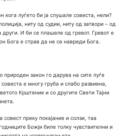
н кога луѓето би ја слушале совеста, нели?
олиција, ниту од судии, ниту од затвори – од
 други. И би се плашеле од гревот. Гревот е
он Бога е страв да не се навреди Бога.
ко природен закон го дарува на сите луѓе
 совеста е многу груба и слабо развиена,
Светото Крштение и co другите Свети Тајни
инета.
а совест преку покајание и солзи, таа
угодниците Божји биле толку чувствителни и
 смислата на усовршувањето.