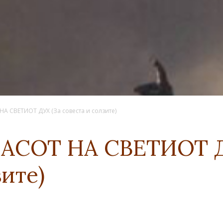
А СВЕТИОТ ДУХ (За совеста и солзите)
АСОТ НА СВЕТИОТ Д
зите)