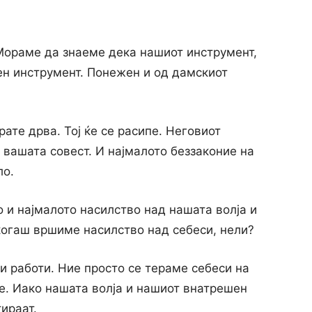
Мораме да знаеме дека нашиот инструмент,
жен инструмент. Понежен и од дамскиот
ате дрва. Тој ќе се расипе. Неговиот
o вашата совест. И најмалото беззаконие на
ло.
о и најмалото насилство над нашата волја и
екогаш вршиме насилство над себеси, нели?
ви работи. Ние просто се тераме себеси на
е. Иако нашата волја и нашиот внатрешен
тираат.