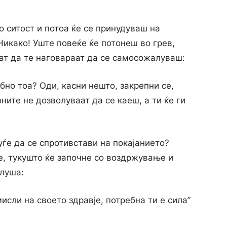
о ситост и потоа ќе се принудуваш на
Никако! Уште повеќе ќе потонеш во грев,
ат да те наговараат да се самосожалуваш:
бно тоа? Оди, касни нешто, закрепни се,
ните не дозволуваат да се каеш, а ти ќе ги
ѓе да се спротивстави на покајанието?
е, тукушто ќе започне co воздржување и
слуша:
исли на своето здравје, потребна ти е сила”