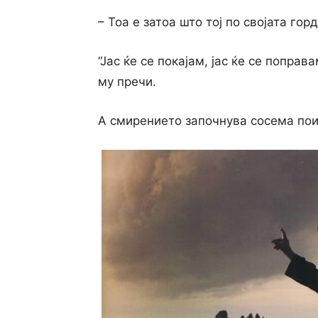
– Тоа е затоа што тој по својата гор
“Јас ќе се покајам, јас ќе се поправа
му пречи.
А смирението започнува сосема пои