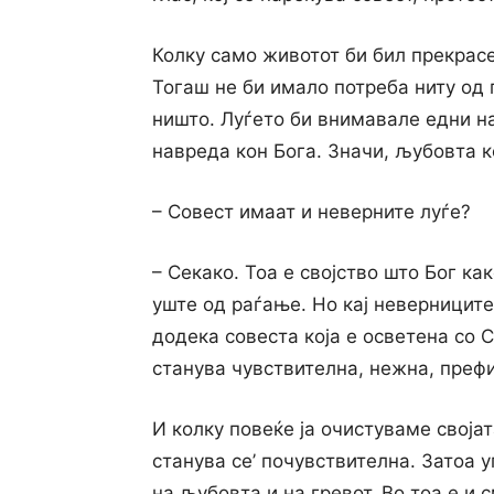
Колку само животот би бил прекрасе
Тогаш не би имало потреба ниту од п
ништо. Луѓето би внимавале едни на
навреда кон Бога. Значи, љубовта к
– Совест имаат и неверните луѓе?
– Секако. Тоа е својство што Бог ка
уште од раѓање. Но кај неверниците
додека совеста која е осветена co 
станува чувствителна, нежна, преф
И колку повеќе ја очистуваме својат
станува се’ почувствителна. Затоа 
на љубовта и на гревот. Во тоа е и