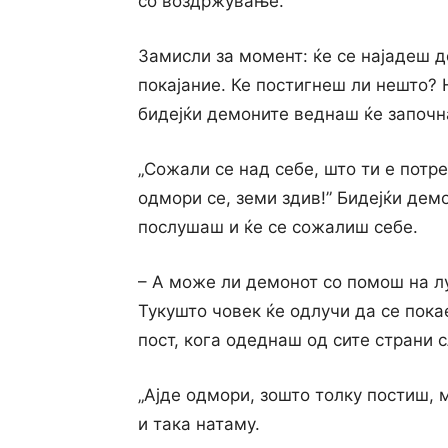
co воздржување.
Замисли за момент: ќе се најадеш д
покајание. Ке постигнеш ли нешто? 
бидејќи демоните веднаш ќе започн
„Сожали се над себе, што ти е потре
одмори се, земи здив!” Бидејќи демо
послушаш и ќе се сожалиш себе.
– А може ли демонот co помош на лу
Тукушто човек ќе одлучи да се пока
пост, кога одеднаш од сите страни 
„Ајде одмори, зошто толку постиш, м
и така натаму.