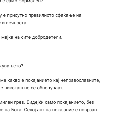
ти е само формален?
ку е присутно правилното сфаќање на
 и вечноста.
 мајка на сите добродетели.
ржувањето?
еме какво е покајанието кај неправославните,
ие никогаш не се обновуваат.
милен грев. Бидејќи само покајанието, без
 на Бога. Секој акт на покајание е поврзан