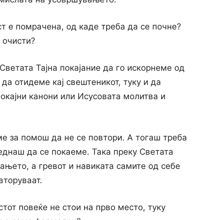
ст е помрачена, од каде треба да се почне?
 очисти?
 Светата Тајна покајание да го искорнеме од
 да отидеме кај свештеникот, туку и да
окајни канони или Исусовата молитва и
е за помош да не се повтори. А тогаш треба
еднаш да се покаеме. Така преку Светата
вањето, a гревот и навиката самите од себе
вторуваат.
стот повеќе не стои на прво место, туку