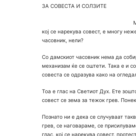
ЗА СОВЕСТА И СОЛЗИТЕ
кој се нарекува совест, е многу не
часовник, нели?
Co дамскиот часовник нема да собир
механизам ќе се оштети. Така е и c
совеста се одразува како на огледа
Тоа е глас на Светиот Дух. Ете зошт
совест се зема за тежок грев. Пон
Познато ни е дека се случуваат так
грев, се наговараме, се присилувам
глас, кој се нарекува совест, протес