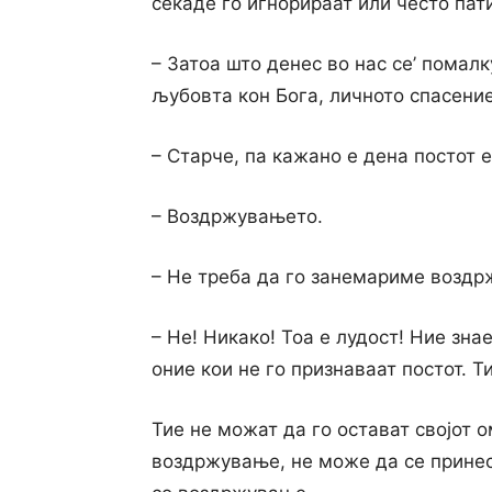
секаде го игнорираат или често па
– Затоа што денес во нас се’ помал
љубовта кон Бога, личното спасение
– Старче, па кажано е дена постот е
– Воздржувањето.
– He треба да го занемариме возд
– He! Никако! Тоа е лудост! Ние зна
оние кои не го признаваат постот. Т
Тие не можат да го остават својот о
воздржување, не може да се принесе