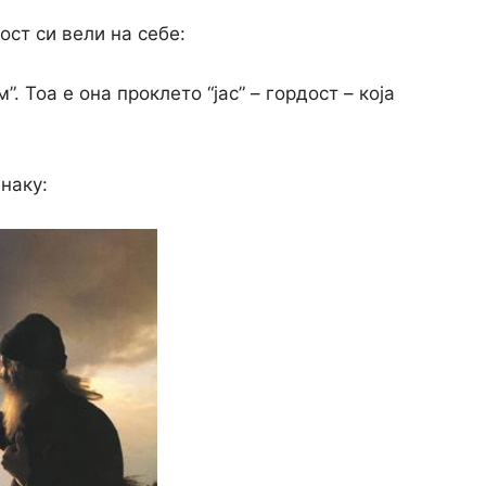
дост си вели на себе:
м”. Тоа е она проклето “јас” – гордост – која
наку: