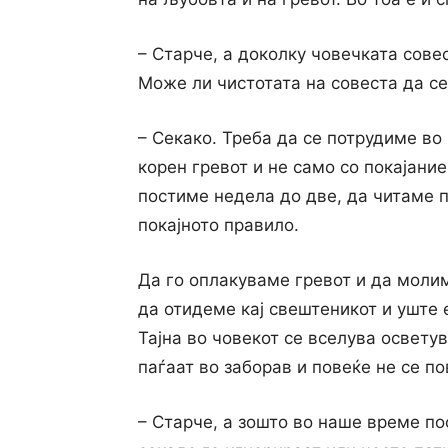
– Старче, а доколку човечката сове
Може ли чистотата на совеста да се
– Секако. Треба да се потрудиме во
корен гревот и не само co покајание
постиме недела до две, да читаме п
покајното правило.
Да го оплакуваме гревот и да молим
да отидеме кај свештеникот и уште 
Тајна во човекот се вселува освету
паѓаат во заборав и повеќе не се по
– Старче, а зошто во наше време по