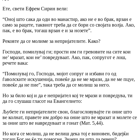
Ете, свети Ефрем Сирин вели:
“Оној што сака да оди во манастир, ако не е во брак, врзан е
само за рацете, таквиот треба да се бори co својата волја. Ако,
пак, е во брак, тогаш врзан е и за нозете”.
Рековте да се молиме за непријателите. Како?
Господи, помилувај ги; прости им ги гревовите на сите кои
не’ мразат, кои не’ повредуваат. Ако, пак, сопругот е лош,
речете вака:
“Помилувај го, Господи, мојот сопруг и избави го од
ѓаволските искушенија, повеќе да не ме мрази, да не ме пцуе,
повеќе да не пие”, така треба да се молиш за него.
Ho за било кој и да е непријател кој те мрази и повредува, ти
да го слушаш гласот на Евангелието:
Љубете ги непријателите свои, благословувајте ги оние што
ве колнат, правете им добро на оние што ве мразат и молете се
за оние што ве навредуваат и гонат (Мат. 5,44).
Ho кога се молиш, да не велиш дека тој е виновен, бидејќи
тогаш Бог не ќе ти помогне. Знаеш ли што да речеш?