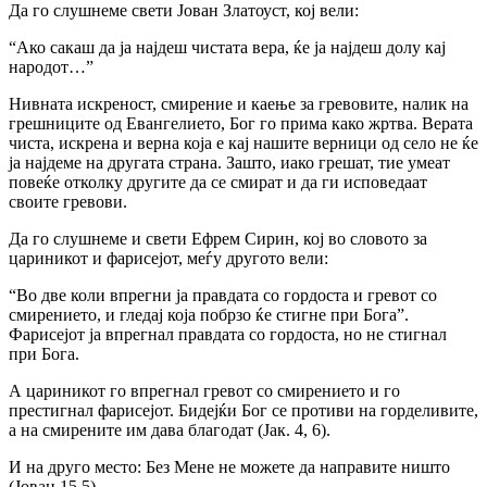
Да го слушнеме свети Јован Златоуст, кој вели:
“Ако сакаш да ја најдеш чистата вера, ќе ja најдеш долу кај
народот…”
Нивната искреност, смирение и каење за гревовите, налик на
грешниците од Евангелието, Бог го прима како жртва. Верата
чиста, искрена и верна која е кај нашите верници од село не ќе
ја најдеме на другата страна. Зашто, иако грешат, тие умеат
повеќе отколку другите да се смират и да ги исповедаат
своите гревови.
Да го слушнеме и свети Ефрем Сирин, кој во словото за
цариникот и фарисејот, меѓу другото вели:
“Во две коли впрегни ja правдата co гордоста и гревот co
смирението, и гледај која побрзо ќе стигне при Бога”.
Фарисејот ја впрегнал правдата co гордоста, но не стигнал
при Бога.
А цариникот го впрегнал гревот co смирението и го
престигнал фарисејот. Бидејќи Бог се противи на горделивите,
а на смирените им дава благодат (Јак. 4, 6).
И на друго место: Без Мене не можетe да направите ништо
(Јован 15,5).