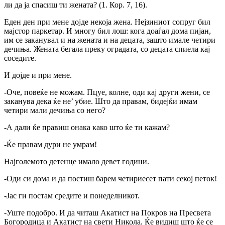
ли да ја спасиш ти жената? (1. Кор. 7, 16).
Еден ден при мене дојде некоја жена. Нејзиниот сопруг бил
мајстор паркетар. И многу бил лош: кога доаѓал дома пијан,
им се заканувал и на жената и на децата, зашто имале четири
дечиња. Жената бегала преку оградата, co децата спиела кај
соседите.
И дојде и при мене.
-Оче, повеќе не можам. Пцуе, колне, оди кај други жени, се
заканува дека ќе не’ убие. Што да правам, бидејќи имам
четири мали дечиња co него?
-А дали ќе правиш онака како што ќе ти кажам?
-Ќе правам дури не умрам!
Најголемото детенце имало девет години.
-Оди си дома и да постиш барем четириесет пати секој петок!
-Јас ги постам средите и понеделникот.
-Уште подобро. И да читаш Акатист на Покров на Пресвета
Богородица и Акатист на свети Никола. Ќе видиш што ќе се