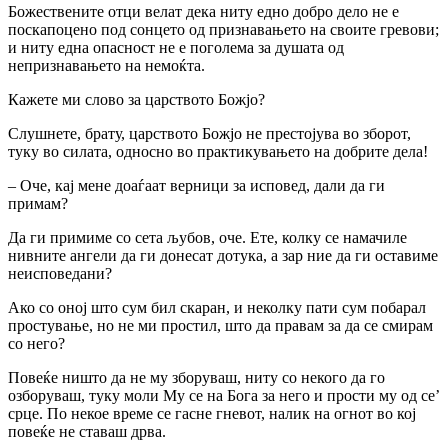
Божествените отци велат дека ниту едно добро дело не е
поскапоцено под сонцето од признавањето на своите гревови;
и ниту една опасност не е поголема за душата од
непризнавањето на немоќта.
Кажете ми слово за царството Божјо?
Слушнете, брату, царството Божјо не престојува во зборот,
туку во силата, односно во практикувањето на добрите дела!
– Оче, кај мене доаѓаат верници за исповед, дали да ги
примам?
Да ги примиме co сета љубов, оче. Ете, колку се намачиле
нивните ангели да ги донесат дотука, а зар ние да ги оставиме
неисповедани?
Ако co оној што сум бил скаран, и неколку пати сум побарал
простување, но не ми простил, што да правам за да се смирам
co него?
Повеќе ништо да не му зборуваш, ниту co некого да го
озборуваш, туку моли My ce на Бога за него и прости му од се’
срце. По некое време се гасне гневот, налик на огнот во кој
повеќе не ставаш дрва.