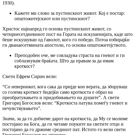
1930).
Кажете ми слово за пустинскиот живот. Кој е постар:
општожитејскиот или пустинскиот?
Христос најнапред го основа пустинскиот живот, co
четириесетдневниот пост на Гората на искушенијата, каде што
беше искушуван од ѓаволот, кого го победи. Потоа избирајќи
ги дванаесетмината апостоли, го основа општожитејството.
Преподобен оче, ме совладува страста на гневот и ги
соблазнувам браќата. Што да правам за да имам
кроткост?
Свети Ефрем Сирин вели:
“Со неверникот, кога сака да пријде кон верата, да зборуваш
co голема кроткост бидејќи само кроткоста е образ на
преобратувањето и придобивањето на душите”. А свети
Григориј Богослов вели: “Кроткоста патува помеѓу гневот и
нечувствувањето”.
Значи, за да го добиеме дарот на кроткоста, да My се молиме
постојано на Бога, да ги читаме поуките на светите отци и
постојано да го држиме средниот пат. Истото го вели свети
Григориј Богослов во стихови: