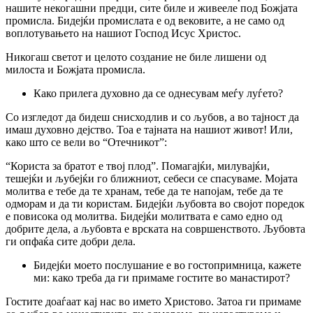
нашите некогашни предци, сите биле и живееле под Божјата
промисла. Бидејќи промислата е од вековите, а не само од
воплотувањето на нашиот Господ Исус Христос.
Никогаш светот и целото создание не биле лишени од
милоста и Божјата промисла.
Како прилега духовно да се однесувам меѓу луѓето?
Co изгледот да бидеш снисходлив и co љубов, а во тајност да
имаш духовно дејство. Тоа е тајната на нашиот живот! Или,
како што се вели во “Отечникот”:
“Користа за братот е твој плод”. Помагајќи, милувајќи,
тешејќи и љубејќи го ближниот, себеси се спасуваме. Мојата
молитва е тебе да те хранам, тебе да те напојам, тебе да те
одморам и да ти користам. Бидејќи љубовта во својот поредок
е повисока од молитва. Бидејќи молитвата е само едно од
добрите дела, а љубовта е врската на совршенството. Љубовта
ги опфаќа сите добри дела.
Бидејќи моето послушание е во гостопримница, кажете
ми: како треба да ги примаме гостите во манастирот?
Гостите доаѓаат кај нас во името Христово. Затоа ги примаме