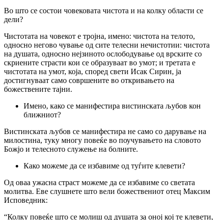
Bo што се состои човековата чистота и на колку области се
дели?
Чистотата на човекот е тројна, имено: чистота на телото,
односно негово чување од сите телесни нечистотии: чистота
на душата, односно нејзиното ослободување од врските co
скриените страсти кои се образуваат во умот; и третата е
чистотата на умот, која, според свети Исак Сирин, ja
достигнуваат само совршените во откривањето на
божествените тајни.
Имено, како се манифестира вистинската љубов кон
ближниот?
Вистинската љубов се манифестира не само co дарување на
милостина, туку многу повеќе во поучувањето на словото
Божјо и телесното служење на болните.
Како можеме да се избавиме од туѓите клевети?
Од оваа ужасна страст можеме да се избавиме co светата
молитва. Еве слушнете што вели божествениот отец Максим
Исповедник:
“Колку повеќе што се молиш од душата за оној кој те клевети,