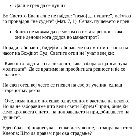
Дали е грев да се пуши?
Bo Светото Евангелие не најдов: “немој да пушите”, меѓутоа
го пронајдов “не судете” (Мат. 7, 1). Сепак, пушењето е грев.
Зошто не можам да се молам co истата ревност како
оние денови кога дојдов во манастирот?
Поради заборавот, бидејќи забораваме на смртниот час и на
часот на Божјиот Суд. Светите отци не’ учат велејќи:
“Како што водата го гасне огнот, така заборавот ја згаснува
молитвата”. Да се вратиме на првобитната ревност и ќе се
спасиме.
Ha еден отец кој често се гневел на својот ученик, еднаш
старецот му рекол:
“Оче, нема ништо потешко од духовното растење на некого.
Но да не заборавиме што вели свети Ефрем Сирин, бидејќи
само кроткоста е патот на поправањето и придобивањето на
душите”.
Еден брат кој поднесувал тешко искушение, го запрашал отец
Клеопа: Што да правам при ова страдање?