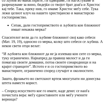
co љубов во манастирите, ги одмораме, ги нагостуваме и
разрешуваме за вино, бидејќи co твојот брат доаѓа и Христос
кај тебе. Така, преку нив, го имаме Христос меѓу себе. Тука
лежи целиот клуч на нашето христијанско и манастирско
гостопримство.
Сепак, дали гостопримството и љубовта кон ближниот
имаат некаква мерка?
Спасителот вели да го љубиме ближниот свој како себеси
(Мат. 19, 19), односно co мерка, колку што себеси се љубиш. А
некои свети отци велат:
“И љубовта кон ближниот да не ja излеваш кон сите co мерка,
туку ограничено. Најнапред да правиш милост и да ги
помагаш своите домашни, потоа своите сонародници и на
крајот странците”. Истото е и co гостопримството во
манастирите, ограничено според случајот и околностите.
Зашто, фрлањето во светскиот вртеж многупати ни донесува
штета наместо корист.
– Според искуството кое го имате, каде денес се наоѓа
почистата вера: меѓу едноставните или меѓу учените
верници?