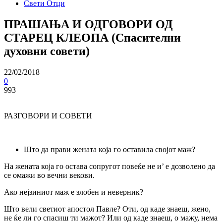
Свети Отци
ПРАШАЊА И ОДГОВОРИ ОД
СТАРЕЦ КЛЕОПА (Спасителни
духовни совети)
22/02/2018
0
993
РАЗГОВОРИ И СОВЕТИ
Што да прави жената која го оставила својот маж?
На жената која го остава сопругот повеќе не и’ е дозволено да
се омажи во вечни векови.
Ако нејзиниот маж е злобен и неверник?
Што вели светиот апостол Павле? Оти, од каде знаеш, жено,
не ќе ли го спасиш ти мажот? Или од каде знаеш, о мажу, нема