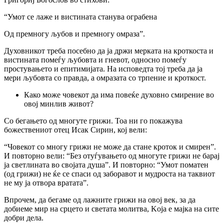
“Умот се лаже и вистината станува ограбена
Од премногу љубов и премногу омраза”.
Духовникот треба посебно да jа држи мерката на кроткоста и
вистината помеѓу љубовта и гневот, односно помеѓу
простувањето и епитимијата. На исповедта тој треба да ја
мери љубовта co правда, a омразата co трпение и кроткост.
Како може човекот да има повеќе духовно смирение во
овој минлив живот?
Co бегањето од многуте грижи. Тоа ни го покажува
божествениот отец Исак Сирин, кој вели:
“Човекот co многу грижи не може да стане кроток и смирен”.
И повторно вели: “Без отуѓувањето од многуте грижи не барај
ја светлината во својата душа”. И повторно: “Умот поматен
(од грижи) не ќе се спаси од заборавот и мудроста на таквиот
не му ја отвора вратата”.
Впрочем, да бегаме од лажните грижи на овој век, за да
добиеме мир на срцето и светата молитва, Koja e мајка на сите
добри дела.