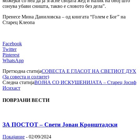
можејќи co неа да ја згасне својата жед и налик на оној што
сонува убави сништа, такво е словото без дела”.
Пренесе Мина Даниловска – од книгата “Голем е Бог” на
Старец Клеопа
Facebook
Twitter
Pinterest
WhatsApp
Претходна статија
СОВЕСТА Е ГЛАСОТ НА СВЕТИОТ ДУХ
(За совеста и солзите)
Следна статија
ВОЈНА СО ИСКУШЕНИЈАТА – Старец Јосиф
Исихаст
ПОВРЗАНИ ВЕСТИ
ЗА ПОСТОТ – Свети Јован Кронштадски
Покајание
-
02/09/2024