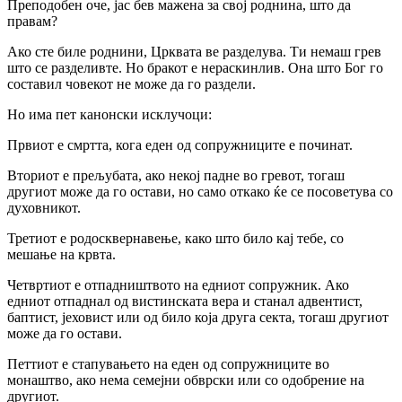
Преподобен оче, јас бев мажена за свој роднина, што да
правам?
Ако сте биле роднини, Црквата ве разделува. Ти немаш грев
што се разделивте. Но бракот е нераскинлив. Она што Бог го
составил човекот не може да го раздели.
Ho има пет канонски исклучоци:
Првиот е смртта, кога еден од сопружниците е починат.
Вториот е прељубата, ако некој падне во гревот, тогаш
другиот може да го остави, но само откако ќе се посоветува co
духовникот.
Третиот е родосквернавење, како што било кај тебе, co
мешање на крвта.
Четвртиот е отпадништвото на едниот сопружник. Ако
едниот отпаднал од вистинската вера и станал адвентист,
баптист, јеховист или од било која друга секта, тогаш другиот
може да го остави.
Петтиот е стапувањето на еден од сопружниците во
монаштво, ако нема семејни обврски или co одобрение на
другиот.