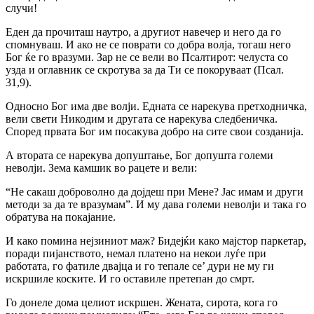
случи!
Еден да прочиташ наутро, а другиот навечер и него да го
спомнуваш. И ако не се поврати co добра волја, тогаш него
Бог ќе го вразуми. Зар не се вели во Псалтирот: челуста co
узда и оглавник се скротува за да Ти се покоруваат (Псал.
31,9).
Односно Бог има две волји. Едната се нарекува претходничка,
вели свети Никодим и другата се нарекува следбеничка.
Според првата Бог им посакува добро на сите свои созданија.
А втората се нарекува допуштање, Бог допушта големи
неволји. Зема камшик во рацете и вели:
“He сакаш доброволно да дојдеш при Мене? Јас имам и други
методи за да те вразумам”. И му дава големи неволји и така го
обратува на покајание.
И како помина нејзиниот маж? Бидејќи како мајстор паркетар,
поради пијанството, немал платено на некои луѓе при
работата, го фатиле двајца и го тепале се’ дури не му ги
искршиле коските. И го оставиле претепан до смрт.
Го донеле дома целиот искршен. Жената, сирота, кога го