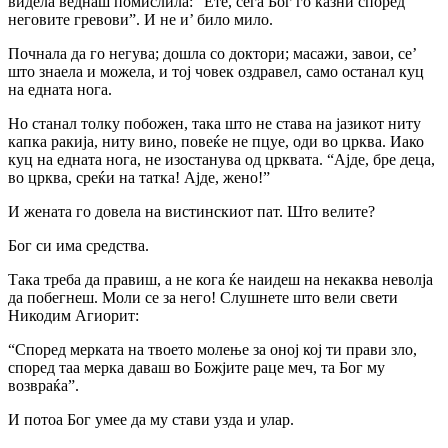
видела веднаш помислила: “Ете, сега Бог го казни според
неговите гревови”. И не и’ било мило.
Почнала да го негува; дошла co доктори; масажи, завои, се’
што знаела и можела, и тој човек оздравел, само останал куц
на едната нога.
Ho станал толку побожен, така што не става на јазикот ниту
капка ракија, ниту вино, повеќе не пцуе, оди во црква. Иако
куц на едната нога, не изостанува од црквата. “Ајде, бре деца,
во црква, среќи на татка! Ајде, жено!”
И жената го довела на вистинскиот пат. Што велите?
Бог си има средства.
Така треба да правиш, a не кога ќе наидеш на некаква неволја
да побегнеш. Моли се за него! Слушнете што вели свети
Никодим Агиорит:
“Според мерката на твоето молење за оној кој ти прави зло,
според таа мерка даваш во Божјите раце меч, та Бог му
возвраќа”.
И потоа Бог умее да му стави узда и улар.