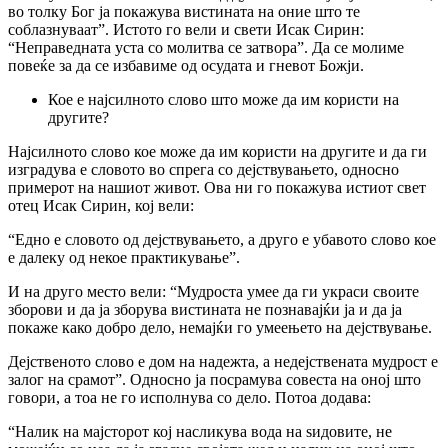
во толку Бог ја покажува вистината на оние што те
соблазнуваат”. Истото го вели и свети Исак Сирин:
“Неправедната уста co молитва се затвора”. Да се молиме
повеќе за да се избавиме од осудата и гневот Божји.
Кое е најсилното слово што може да им користи на
другите?
Најсилното слово кое може да им користи на другите и да ги
изградува е словото во спрега co дејствувањето, односно
примерот на нашиот живот. Ова ни го покажува истиот свет
отец Исак Сирин, кој вели:
“Едно е словото од дејствувањето, а друго е убавото слово кое
е далеку од некое практикување”.
И на друго место вели: “Мудроста умее да ги украси своите
зборови и да ја зборува вистината не познавајќи ја и да ја
покаже како добро дело, немајќи го умеењето на дејствување.
Дејственото слово е дом на надежта, а недејствената мудрост е
залог на срамот”. Односно ја посрамува совеста на оној што
говори, а тоа не го исполнува co дело. Потоа додава:
“Налик на мајсторот кој насликува вода на ѕидовите, не