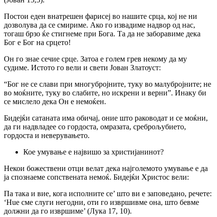
Постои еден внатрешен фарисеј во нашите срца, кој не ни
дозволува да се смириме. Ако го извадиме надвор од нас,
тогаш брзо ќе стигнеме при Бога. Та да не заборавиме дека
Бог е Бог на срцето!
Он го знае сечие срце. Затоа е голем грев некому да му
судиме. Истото го вели и свети Јован Златоуст:
“Бог не се слави при многубројните, туку во малубројните; не
во моќните, туку во слабите, но искрени и верни”. Инаку би
се мислело дека Он e немоќен.
Бидејќи сатаната има обичај, оние што раководат и се моќни,
да ги надвладее co гордоста, омразата, среброљубието,
гордоста и неверувањето.
Кое умување е највишо за христијанинот?
Некои божествени отци велат дека најголемото умување е да
ja спознаеме сопствената немоќ. Бидејќи Христос вели:
Па така и вие, кога исполните се’ што ви е заповедано, речете:
‘Hue сме слуги негодни, оти го извршивме она, што бевме
должни да го извршиме’ (Лука 17, 10).