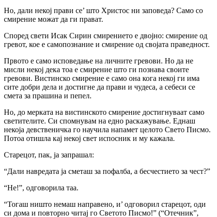
Ho, дали некој прави се’ што Христос ни заповеда? Само co
смирение можат да ги прават.
Според свети Исак Сирин смирението е двојно: смирение од
гревот, кое е самопознание и смирение од својата праведност.
Првото е само исповедање на личните гревови. Но да не
мисли некој дека тоа е смирение што ги познава своите
гревови. Вистинско смирение е само она кога некој ги има
сите добри дела и достигне да прави и чудеса, а себеси се
смета за прашина и пепел.
Ho, до мерката на вистинското смирение достигнуваат само
светителите. Си спомнувам на едно раскажување. Еднаш
некоја девственичка го научила напамет целото Свето Писмо.
Потоа отишла кај некој свет испосник и му кажала.
Старецот, пак, ја запрашал:
“Дали навредата ја сметаш за пофалба, a бесчестието за чест?”
“He!”, одговорила таа.
“Тогаш ништо немаш направено, и’ одговорил старецот, оди
си дома и повторно читај го Светото Писмо!” (“Отечник”,