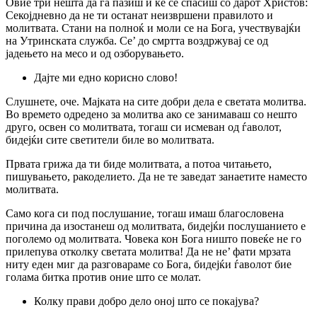
Овие три нешта да га пазиш и ќе се спасиш со дарот Христов:
Секојдневно да не ти останат неизвршени правилото и
молитвата. Стани на полноќ и моли се на Бога, учествувајќи
на Утринската служба. Се’ до смртта воздржувај се од
јадењето на месо и од озборувањето.
Дајте ми едно корисно слово!
Слушнете, оче. Мајката на сите добри дела е светата молитва.
Во времето одредено за молитва ако се занимаваш co нешто
друго, освен co молитвата, тогаш си исмеван од ѓаволот,
бидејќи сите светители биле во молитвата.
Првата грижа да ти биде молитвата, a потоа читањето,
пишувањето, ракоделието. Да не те заведат занаетите наместо
молитвата.
Само кога си под послушание, тогаш имаш благословена
причина да изостанеш од молитвата, бидејќи послушанието е
поголемо од молитвата. Човека кон Бога ништо повеќе не го
прилепува отколку светата молитва! Да не не’ фати мрзата
ниту еден миг да разговараме co Бога, бидејќи ѓаволот бие
голама битка против оние што се молат.
Колку прави добро дело оној што се покајува?