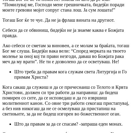
“Помилувај ме, Господи мене грешничката, бидејќи поради
моите гревови мојот сопруг стана лош. Ја сум лошата!”
Тогаш Бог ќе те чуе. Да не ја фрлаш вината на другиот.
Себеси да се обвиниш, бидејќи не ја знаеме каква е Божјата
правда.
Ако себеси се сметам за виновен, a ce молам за браќата, тогаш
Бог ме слуша. Бидејќи вака вели: “Според мерката на твоето
молење за оној кој ти прави незгоди, даваш во Божјата рака
меч да му врати”. He ти е дозволено да се осветуваш. He!
Што треба да правам кога служам света Литургија и Го
примам Христа?
Кога сакаш да служиш и да се причеснаиш co Телото и Крвта
Христови, должен си три работи да направиш: да бидеш
помирен со сите, да се исповедаш и да го извршиш
молитвениот канон. Co овие три работи секогаш пристапувај,
а без нив никогаш да не се осмелуваш да пристапиш на
светињите, за да не бидеш изгорен во божествениот оган.
Што да правам за да се спасам? -запраша еден монах.