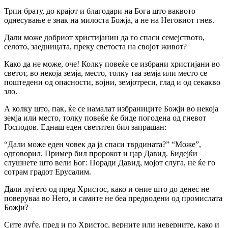
Трпи брату, до крајот и благодари на Бога што ваквото
однесување е знак на милоста Божја, а не на Неговиот гнев.
Дали може добриот христијанин да го спаси семејството,
селото, заедницата, преку светоста на својот живот?
Како да не може, оче! Колку повеќе се избрани христијани во
светот, во некоја земја, место, толку таа земја или место ce
поштедени од опасности, војни, земјотреси, глад и од секакво
зло.
А колку што, пак, ќе се намалат избраниците Божји во некоја
земја или место, толку повеќе ќе биде погодена од гневот
Господов. Еднаш еден светител бил запрашан:
“Дали може еден човек да ја спаси тврдината?” “Може”,
одговорил. Пример бил пророкот и цар Давид. Бидејќи
слушнете што вели Бог: Поради Давид, мојот слуга, не ќе го
сотрам градот Ерусалим.
Дали луѓето од пред Христос, како и оние што до денес не
поверуваа во Hero, и самите не беа предводени од промислата
Божји?
Сите луѓе, пред и по Христос, верните или неверните, како и