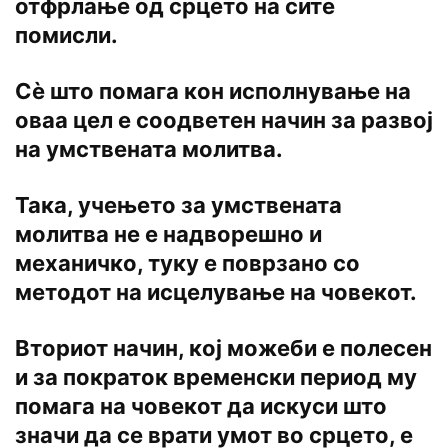
отфрлање од срцето на сите
помисли.
Сè што помага кон исполнување на
оваа цел е соодветен начин за развој
на умствената молитва.
Така, учењето за умствената
молитва не е надворешно и
механичко, туку е поврзано со
методот на исцелување на човекот.
Вториот начин, кој можеби е полесен
и за пократок временски период му
помага на човекот да искуси што
значи да се врати умот во срцето, е