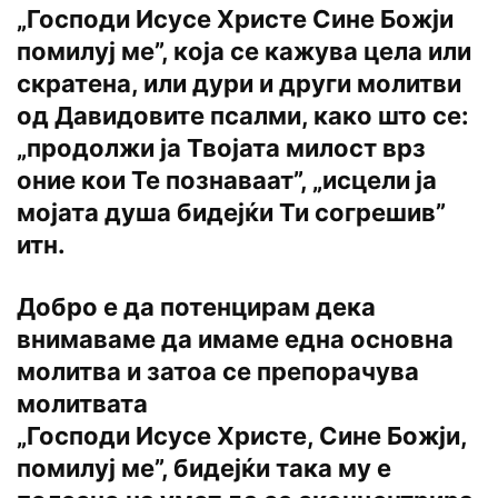
„Господи Исусе Христе Сине Божји
помилуј ме”
, која се кажува цела или
скратена, или дури и други молитви
од Давидовите псалми, како што се:
„продолжи ја Твојата милост врз
оние кои Те познаваат”, „исцели ја
мојата душа бидејќи Ти согрешив”
итн.
Добро е да потенцирам дека
внимаваме да имаме една основна
молитва и затоа се препорачува
молитвата
„Господи Исусе Христе, Сине Божји,
помилуј ме”
, бидејќи така му е