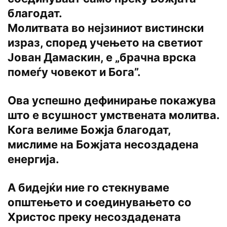
благодат.
Молитвата во нејзиниот вистински
израз, според учењето на светиот
Јован Дамаскин, е „брачна врска
помеѓу човекот и Бога”.
Ова успешно дефинирање покажува
што е всушност умствената молитва.
Кога велиме Божја благодат,
мислиме на Божјата несоздадена
енергија.
А бидејќи ние го стекнуваме
општењето и соединувањето со
Христос преку несоздадената