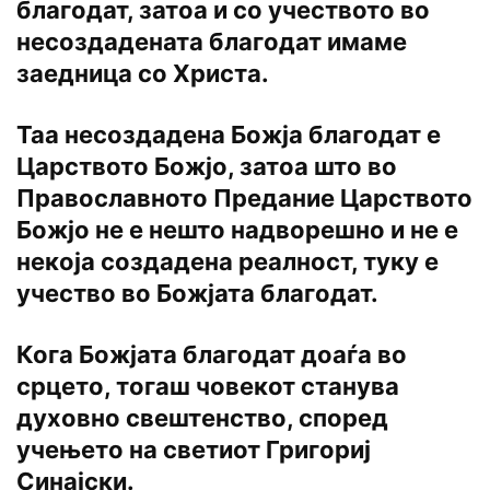
благодат, затоа и со учеството во
несоздадената благодат имаме
заедница со Христа.
Таа несоздадена Божја благодат е
Царството Божјо, затоа што во
Православното Предание Царството
Божјо не е нешто надворешно и не е
некоја создадена реалност, туку е
учество во Божјата благодат.
Кога Божјата благодат доаѓа во
срцето, тогаш човекот станува
духовно свештенство, според
учењето на светиот Григориј
Синајски.