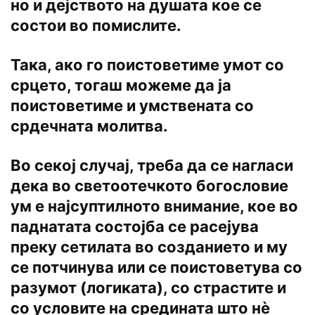
но и дејството на душата кое се
состои во помислите.
Така, ако го поистоветиме умот со
срцето, тогаш можеме да ја
поистоветиме и умствената со
срдечната молитва.
Во секој случај, треба да се нагласи
дека во светоотечкото богословие
ум е најсуптилното внимание, кое во
паднатата состојба се расејува
преку сетилата во созданието и му
се потчинува или се поистоветува со
разумот (логиката), со страстите и
со условите на средината што нè