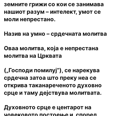
земните грижи со кои се занимава
нашиот разум – интелект, умот се
моли непрестано.
Назив на умно – срдечната молитва
Оваа молитва, која е непрестана
молитва на Црквата
(„Господи помилуј”), се нарекува
срдечна затоа што преку неа се
открива таканареченото духовно
срце и таму дејствува молитвата.
Духовното срце е центарот на
човековото постоење и, според