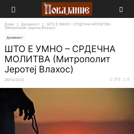
Дома
Духовност
ШТО Е УМНО – СРДЕЧНА МОЛИТВА
(Митрополит Јеротеј Влахос)
Духовност
ШТО Е УМНО – СРДЕЧНА
МОЛИТВА (Митрополит
Јеротеј Влахос)
372
0
26/10/2022