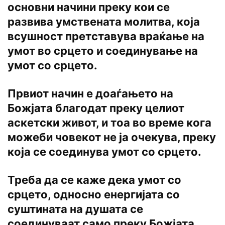
основни начини преку кои се
развива умствената молитва, која
всушност претставува враќање на
умот во срцето и соединување на
умот со срцето.
Првиот начин е доаѓањето на
Божјата благодат преку целиот
аскетски живот, и тоа во време кога
можеби човекот не ја очекува, преку
која се соединува умот со срцето.
Треба да се каже дека умот со
срцето, односно енергијата со
суштината на душата се
соединуваат само преку Божјата