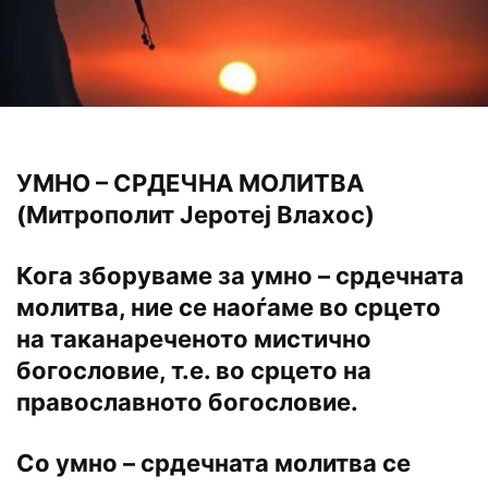
УМНО – СРДЕЧНА МОЛИТВА
(Митрополит Јеротеј Влахос)
Кога зборуваме за умно – срдечната
молитва, ние се наоѓаме во срцето
на таканареченото мистично
богословие, т.е. во срцето на
православното богословие.
Со умно – срдечната молитва се