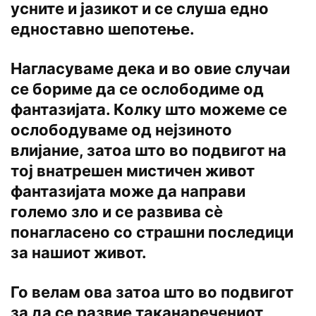
усните и јазикот и се слуша едно
едноставно шепотење.
Нагласуваме дека и во овие случаи
се бориме да се ослободиме од
фантазијата. Колку што можеме се
ослободуваме од нејзиното
влијание, затоа што во подвигот на
тој внатрешен мистичен живот
фантазијата може да направи
големо зло и се развива сè
понагласено со страшни последици
за нашиот живот.
Го велам ова затоа што во подвигот
за да се развие таканаречениот