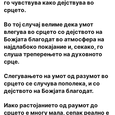
го чувствува како дејствува во
срцето.
Во тој случај велиме дека умот
влегува во срцето со дејството на
Божјата благодат во атмосфера на
најдлабоко покајание и, секако, го
слуша треперењето на духовното
срце.
Слегувањето на умот од разумот во
срцето се случува пополека, и со
дејството на Божјата благодат.
Иако растојанието од раумот до
срцето е многу мала, сепак реално е