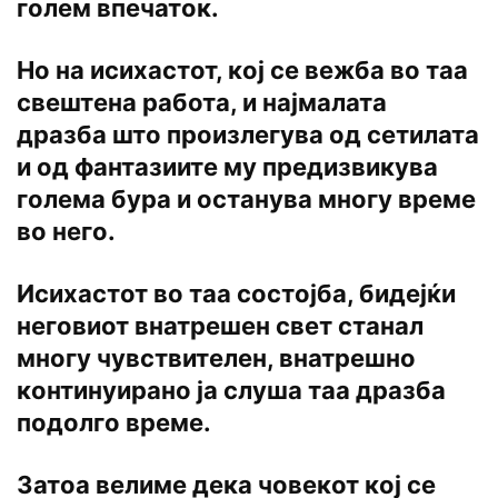
голем впечаток.
Но на исихастот, кој се вежба во таа
свештена работа, и најмалата
дразба што произлегува од сетилата
и од фантазиите му предизвикува
голема бура и останува многу време
во него.
Исихастот во таа состојба, бидејќи
неговиот внатрешен свет станал
многу чувствителен, внатрешно
континуирано ја слуша таа дразба
подолго време.
Затоа велиме дека човекот кој се