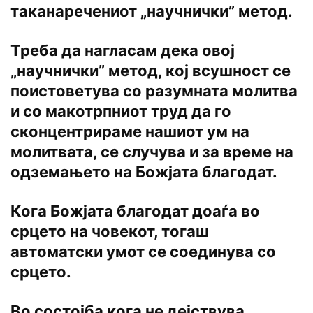
таканаречениот „научнички” метод.
Треба да нагласам дека овој
„научнички” метод, кој всушност се
поистоветува со разумната молитва
и со макотрпниот труд да го
сконцентрираме нашиот ум на
молитвата, се случува и за време на
одземањето на Божјата благодат.
Кога Божјата благодат доаѓа во
срцето на човекот, тогаш
автоматски умот се соединува со
срцето.
Во состојба кога не дејствува