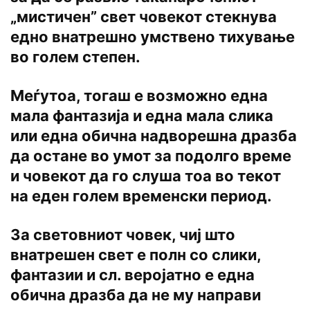
„мистичен” свет човекот стекнува
едно внатрешно умствено тихување
во голем степен.
Меѓутоа, тогаш е возможно една
мала фантазија и една мала слика
или една обична надворешна дразба
да остане во умот за подолго време
и човекот да го слуша тоа во текот
на еден голем временски период.
За световниот човек, чиј што
внатрешен свет е полн со слики,
фантазии и сл. веројатно е една
обична дразба да не му направи