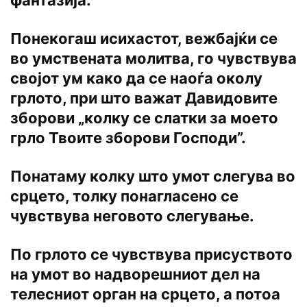
Понекогаш исихастот, вежбајќи се
во умствената молитва, го чувствува
својот ум како да се наоѓа околу
грлото, при што важат Давидовите
зборови „колку се слатки за моето
грло Твоите зборови Господи”.
Понатаму колку што умот слегува во
срцето, толку понагласено се
чувствува неговото слегување.
По грлото се чувствува присуството
на умот во надворешниот дел на
телесниот орган на срцето, а потоа