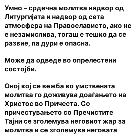
Умно – срдечна молитва надвор од
Литургијата и надвор од сета
атмосфера на Православието, ако не
е незамислива, тогаш е тешко да се
развие, па дури е опасна.
Може да одведе во опрелестени
состојби.
Оној кој се вежба во умствената
молитва го доживува доаѓањето на
Христос во Причеста. Со
причестувањето со Пречистите
Тајни се зголемува неговиот жар за
молитва и се зголемува неговата