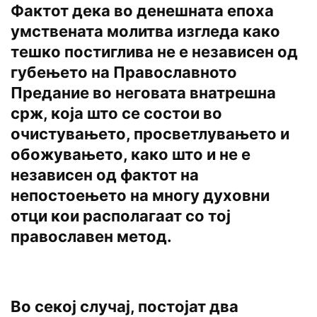
Фактот дека во денешната епоха
умствената молитва изгледа како
тешко постиглива не е независен од
губењето на Православното
Предание во неговата внатрешна
срж, која што се состои во
очистувањето, просветлувањето и
обожувањето, како што и не е
независен од фактот на
непостоењето на многу духовни
отци кои располагаат со тој
православен метод.
Во секој случај, постојат два