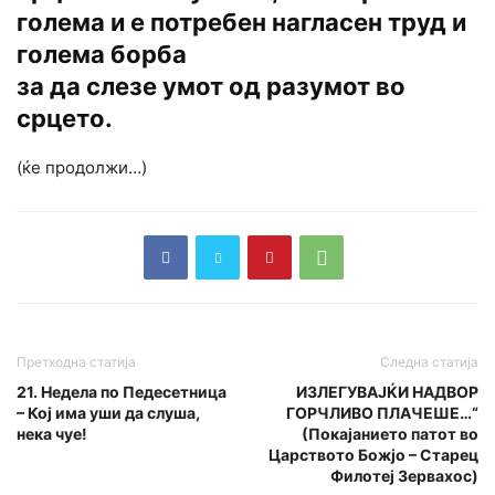
голема и е потребен нагласен труд и
голема борба
за да слезе умот од разумот во
срцето.
(ќе продолжи…)
Претходна статија
Следна статија
21. Недела по Педесетница
ИЗЛЕГУВАЈЌИ НАДВОР
– Кој има уши да слуша,
ГОРЧЛИВО ПЛАЧЕШЕ…“
нека чуе!
(Покајанието патот во
Царството Божјо – Старец
Филотеј Зервахос)