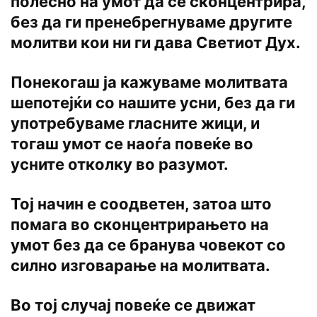
полесно на умот да се сконцентрира,
без да ги пренебрегнуваме другите
молитви кои ни ги дава Светиот Дух.
Понекогаш ја кажуваме молитвата
шепотејќи со нашите усни, без да ги
употребуваме гласните жици, и
тогаш умот се наоѓа повеќе во
усните отколку во разумот.
Тој начин е соодветен, затоа што
помага во сконцентрирањето на
умот без да се бранува човекот со
силно изговарање на молитвата.
Во тој случај повеќе се движат