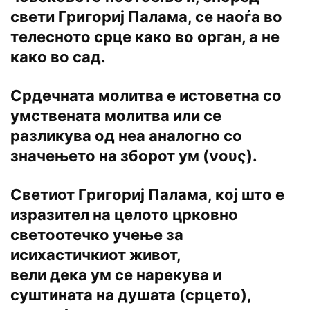
свети Григориј Палама, се наоѓа во
телесното срце како во орган, а не
како во сад.
Срдечната молитва е истоветна со
умствената молитва или се
разликува од неа аналогно со
значењето на зборот ум (νους).
Светиот Григориј Палама, кој што е
изразител на целото црковно
светоотечко учење за
исихастичкиот живот,
вели дека ум се нарекува и
суштината на душата (срцето),