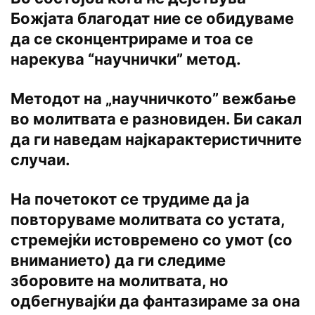
Божјата благодат ние се обидуваме
да се сконцентрираме и тоа се
нарекува “научнички” метод.
Методот на „научничкото” вежбање
во молитвата е разновиден. Би сакал
да ги наведам најкарактеристичните
случаи.
На почетокот се трудиме да ја
повторуваме молитвата со устата,
стремејќи истовремено со умот (со
вниманието) да ги следиме
зборовите на молитвата, но
одбегнувајќи да фантазираме за она