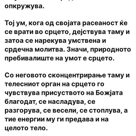
опкружува.
Тој ум, кога од својата расеаност ќе
се врати во срцето, дејствува таму и
затоа се нарекува умствена и
срдечна молитва. Значи, природното
пребивалиште на умот е срцето.
Со неговото сконцентрирање таму и
телесниот орган на срцето го
чувствува присуството на Божјата
благодат, се насладува, се
разгорува, се весели, се стоплува, а
тие енергии му ги предава и на
целото тело.