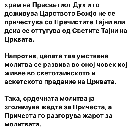
храм на Пресветиот Дух и го
доживува Царството Божјо не се
причестува со Пречистите Тајни или
дека се оттуѓува од Светите Тајни на
Црквата.
Напротив, целата таа умствена
молитва се развива во оној човек кој
живее во светотаинското и
аскетското предание на Црквата.
Така, срдечната молитва ја
зголемува жедта за Причеста, а
Причеста го разгорува жарот за
молитвата.