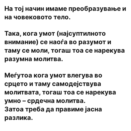
На тој начин имаме преобразување и
на човековото тело.
Така, кога умот (најсуптилното
внимание) се наоѓа во разумот и
таму се моли, тогаш тоа се нарекува
разумна молитва.
Меѓутоа кога умот влегува во
срцето и таму самодејствува
молитвата, тогаш тоа се нарекува
умно – срдечна молитва.
Затоа треба да правиме јасна
разлика.