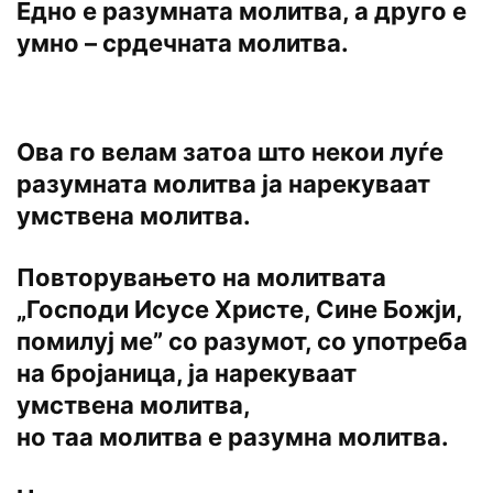
Едно е разумната молитва, а друго е
умно – срдечната молитва.
Ова го велам затоа што некои луѓе
разумната молитва ја нарекуваат
умствена молитва.
Повторувањето на молитвата
„Господи Исусе Христе, Сине Божји,
помилуј ме” со разумот, со употреба
на бројаница, ја нарекуваат
умствена молитва,
но таа молитва е разумна молитва.