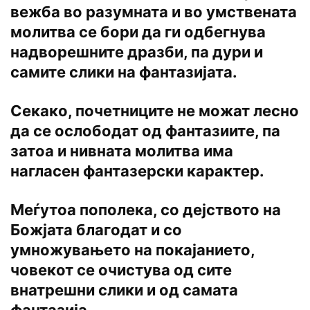
вежба во разумната и во умствената
молитва се бори да ги одбегнува
надворешните дразби, па дури и
самите слики на фантазијата.
Секако, почетниците не можат лесно
да се ослободат од фантазиите, па
затоа и нивната молитва има
нагласен фантазерски карактер.
Меѓутоа пополека, со дејството на
Божјата благодат и со
умножувањето на покајанието,
човекот се очистува од сите
внатрешни слики и од самата
фантазија.