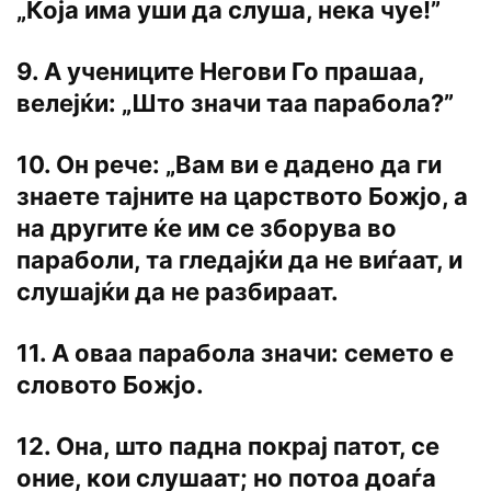
„Која има уши да слуша, нека чуе!”
9. А учениците Негови Го прашаа,
велејќи: „Што значи таа парабола?”
10. Он рече: „Вам ви е дадено да ги
знаете тајните на царството Божјо, а
на другите ќе им се зборува во
параболи, та гледајќи да не виѓаат, и
слушајќи да не разбираат.
11. А оваа парабола значи: семето е
словото Божјо.
12. Она, што падна покрај патот, се
оние, кои слушаат; но потоа доаѓа