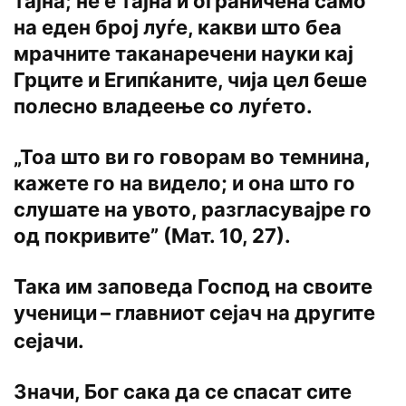
тајна; не e тајна и ограничена само
на еден број луѓе, какви што беа
мрачните таканаречени науки кај
Грците и Египќаните, чија цел беше
полесно владеење со луѓето.
„Тоа што ви го говорам во темнина,
кажете го на видело; и она што го
слушате на увото, разгласувајре го
од покривите” (Мат. 10, 27).
Така им заповеда Господ на своите
ученици
– главниот сејач на другите
сејачи.
Значи, Бог сака да се спасат сите