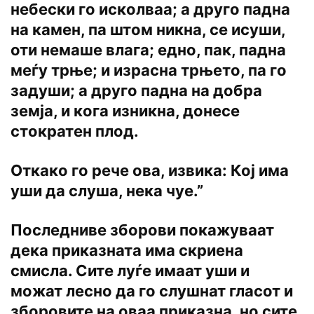
небески го исколваа; a друго падна
на камен, пa штом никна, се исуши,
оти немаше влага; едно, пак, падна
меѓу трње; и израсна трњето, па го
задуши; a друго падна на добра
земја, и кога изникна, донесе
стократен плод.
Откако го рече ова, извика: Кој има
уши да слуша, нека чуе.”
Последниве зборови покажуваат
дека приказната има скриена
смисла. Сите луѓе имаат уши и
можат лесно да го слушнат гласот и
зборовите на оваа приказна, но сите