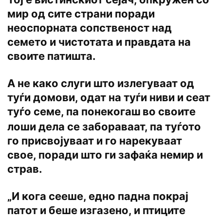
мир од сите страни поради
неоспорната сопственост над
семето и чистотата и правдата на
своите патишта.
A не како слуги што излегуваат од
туѓи домови, одат на туѓи ниви и сеат
туѓо семе, па понекогаш
во своите
лоши дела се забораваат, па туѓото
го присвојуваат и го нарекуваат
свое, поради што ги зафаќа немир и
страв.
„И кога сееше, едно падна покрај
патот и беше изгазено, и птиците