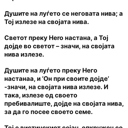
Душите на луѓето се неговата нива; a
Toj излезе на својата нива.
Светот преку Hero настана, a Тој
дојде во светот – значи, на својата
нива излезе.
Душите на луѓето преку Heгo
настанаа, и ‘Он при своите дојде’
-значи, на својата нива излезе. И
така, излезе од своето
пребивалиште, дојде на својата нива,
за да го посее своето семе.
Тој e вистинскиот сејач, опкружен co