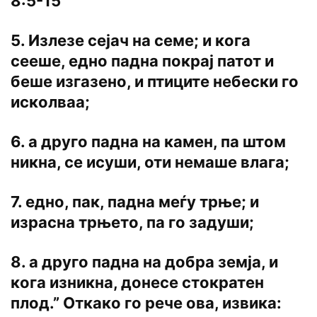
8:5-15
5. Излезе сејач на семе; и кога
сееше, едно падна покрај патот и
беше изгазено, и птиците небески го
исколваа;
6. а друго падна на камен, па штом
никна, се исуши, оти немаше влага;
7. едно, пак, падна меѓу трње; и
израсна трњето, па го задуши;
8. а друго падна на добра земја, и
кога изникна, донесе стократен
плод.” Откако го рече ова, извика: