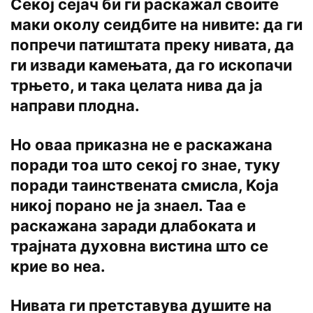
Секој сејач би ги раскажал своите
маки околу сеидбите на нивите: да ги
попречи патиштата преку нивата, да
ги извади камењата, да го ископачи
трњето, и така целата нива да ja
направи плодна.
Ho оваа приказна не e раскажана
поради тоа што секој го знае, туку
поради таинствената смисла, Koja
никој порано не ја знаел. Таа e
раскажана заради длабоката и
трајната духовна вистина што се
крие во неа.
Нивата ги претставува душите на