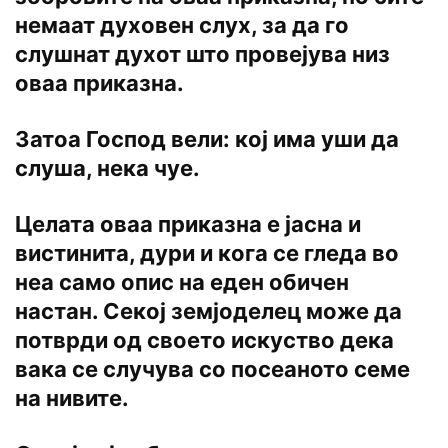
немаат духовен слух, за да го
слушнат духот што провејува низ
оваа приказна.
Затоа Господ вели: кој има уши да
слуша, нека чуе.
Целата оваа приказна e јасна и
вистинита, дури и кога се гледа во
неа само опис на еден обичен
настан. Секој земјоделец може да
потврди од своето искуство дека
вака се случува co посеаното семе
на нивите.