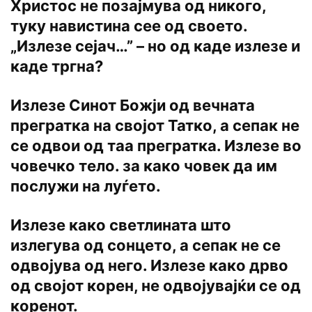
Христос не позајмува од никого,
туку навистина сее од своето.
„Излезе сејач…” – но од каде излезе и
каде тргна?
Излезе Синот Божји од вечната
прегратка на својот Татко, а сепак не
се одвои од таа прегратка. Излезе во
човечко тело. за како човек да им
послужи на луѓето.
Излезе како светлината што
излегува од сонцето, a сепак не се
одвојува од него. Излезе како дрво
од својот корен, не одвојувајќи се од
коренот.