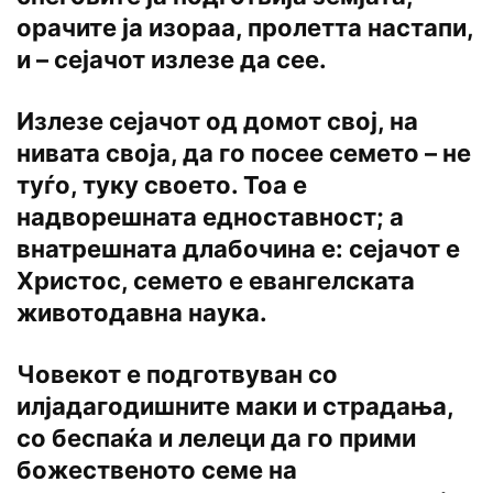
орачите ја изораа, пролетта настапи,
и – сејачот излезе да сее.
Излезе сејачот од домот свој, на
нивата своја, да го посее семето – не
туѓо, туку своето. Toa e
надворешната едноставност; a
внатрешната длабочина e: сејачот е
Христос, семето e евангелската
животодавна наука.
Човекот е подготвуван co
илјадагодишните маки и страдања,
co беспаќа и лелеци да го прими
божественото семе на