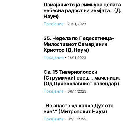
Покајанието ја симнува целата
небесна радост на земјата…(Д.
Наум)
Покајание
-
29/11/2023
25. Недела по Педесетница-
Милостивиот Самарјанин –
Христос (Д. Наум)
Покајание
-
26/11/2023
Св. 15 Тивeриoпoлски
(Струмички) свeшт. маченици.
(Од Православниот календар)
Покајание
-
06/11/2023
„Не знаете од каков Дух сте
вие“.“ (Митрополит Наум)
Покајание
-
02/11/2023