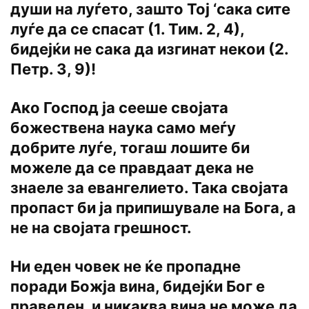
души на луѓето, зашто Тој ‘сака сите
луѓе да се спасат (1. Тим. 2, 4),
бидејќи не сака да изгинат некои (2.
Петр. 3, 9)!
Ако Господ јa сееше својата
божествена наука само меѓу
добрите луѓе, тогаш лошите би
можеле да се правдаат дека не
знаеле за евангелието. Така својата
пропаст би ја припишувале на Бога, a
не на својата грешност.
Ни еден човек не ќе пропадне
поради Божја вина, бидејќи Бог e
праведен, и никаква вина не може да