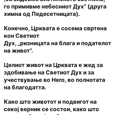
го примивме небесниот Дух” (друга
химна од Педесетницата).
Конечно, Црквата е сосема свртена
кон Светиот
Дух, „ризницата на блага и подателот
на живот”.
Целиот живот на Црквата е жед за
здобивање на Светиот Дух и за
учествување во Hero, во полнотата
на благодатта.
Како што животот и подвигот на
секој верник се состои, како што