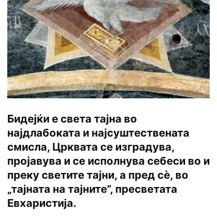
Бидејќи е света тајна во
најдлабоката и најсуштествената
смисла, Црквата се изградува,
пројавува и се исполнува себеси во и
преку светите тајни, а пред сѐ, во
„тајната на тајните”, пресветата
Евхаристија.