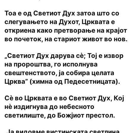
Тоа е од Светиот Дух затоа што co
слегувањето на Духот, Црквата е
откриена како претворање на крајот
во почеток, на стариот живот во нов.
„Светиот Дух дарува сѐ; Toj е извор
на пророштва, го исполнува
свештенството, ја собира целата
Црква” (химна од Педесетницата).
Сѐ во Црквата е во Светиот Дух, Кој
нѐ издигнува до небесното
светилиште, до Божјиот престол.
,Ја видовме вистинската светлина,