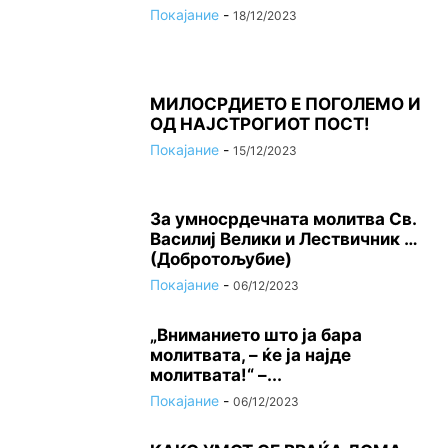
Покајание
-
18/12/2023
МИЛОСРДИЕТО Е ПОГОЛЕМО И
ОД НАЈСТРОГИОТ ПОСТ!
Покајание
-
15/12/2023
За умносрдечната молитва Св.
Василиј Велики и Лествичник …
(Добротољубие)
Покајание
-
06/12/2023
„Вниманието што jа бара
молитвата, – ќе jа најде
молитвата!“ –...
Покајание
-
06/12/2023