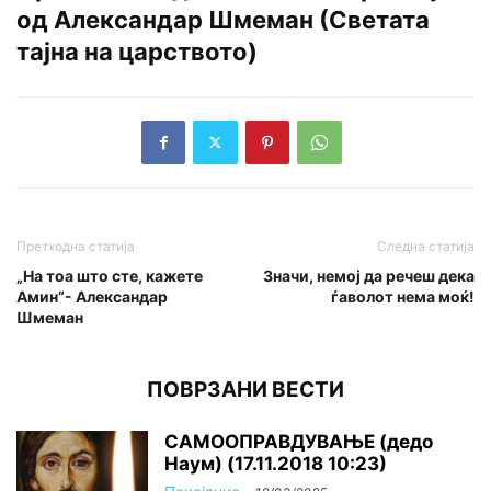
од Александар Шмеман (Светата
тајна на царството)
Претходна статија
Следна статија
„Ha тоа што сте, кажете
Значи, немој да речеш дека
Амин”- Александар
ѓаволот нема моќ!
Шмеман
ПОВРЗАНИ ВЕСТИ
САМООПРАВДУВАЊЕ (дедо
Наум) (17.11.2018 10:23)