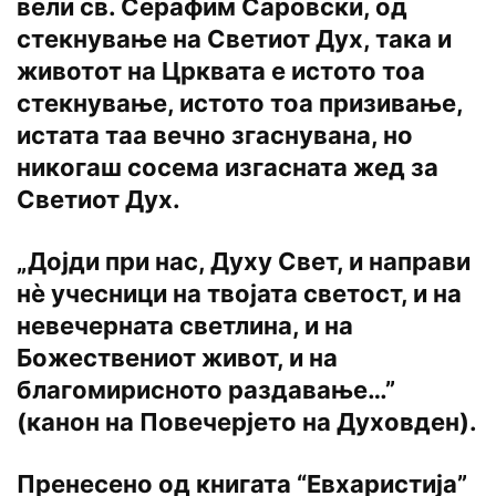
вели св. Серафим Саровски, од
стекнување на Светиот Дух, така и
животот на Црквата е истото тоа
стекнување, истото тоа призивање,
истата таа вечно згаснувана, но
никогаш сосема изгасната жед за
Светиот Дух.
„Дојди при нас, Духу Свет, и направи
нѐ учесници на твојата светост, и на
невечерната светлина, и на
Божествениот живот, и на
благомирисното раздавање…”
(канон на Повечерјето на Духовден).
Пренесено од книгата “Евхаристија”