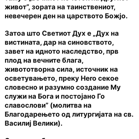
живот”, зората на таинствениот,
невечерен ден на царството Божјо.
Затоа што Светиот Дух е „Дух на
вистината, дар на синовството,
завет на идното наследство, прв
плод на вечните блага,
живототворна сила, источник на
осветувањето, преку Hero секое
словесно и разумно создание My
служи на Бога и постојано Го
славослови” (молитва на
Благодарењето од литургијата на св.
Василиј Велики).