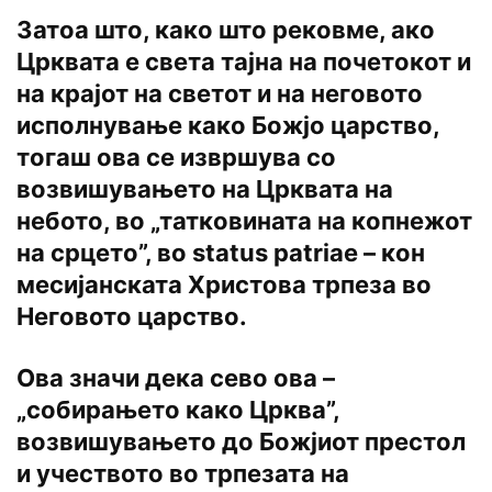
Затоа што, како што рековме, ако
Црквата е света тајна на почетокот и
на крајот на светот и на неговото
исполнување како Божјо царство,
тогаш ова се извршува co
возвишувањето на Црквата на
небото, во „татковината на копнежот
на срцето”, во status patriae – кон
месијанската Христова трпеза во
Неговото царство.
Ова значи дека сево ова –
„собирањето како Црква”,
возвишувањето до Божјиот престол
и учеството во трпезата на