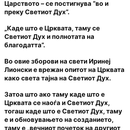
Царството – се постигнува “во и
преку Светиот Дух”.
„Каде што е Црквата, таму се
Светиот Дух и полнотата на
благодатта”.
Во овие зборови на свети Иринеј
Лионски е врежан опитот на Црквата
како света тајна на Светиот Дух.
Затоа што ако таму каде што е
Црквата се наоѓа и Светиот Дух,
тогаш каде што е Светиот Дух, таму
е и обновувањето на созданието,
таму е „вечниот почеток на другиот