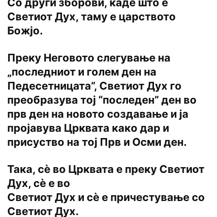
Co други зборови, каде што е
Светиот Дух, таму е царството
Божјо.
Преку Неговото слегување на
„последниот и голем ден на
Педесетницата”, Светиот Дух го
преобразува тој “последен” ден во
прв ден на новото создавање и ја
пројавува Црквата како дар и
присуство на тој Прв и Осми ден.
Така, сѐ во Црквата е преку Светиот
Дух, сѐ е во
Светиот Дух и сѐ е причестување co
Светиот Дух.