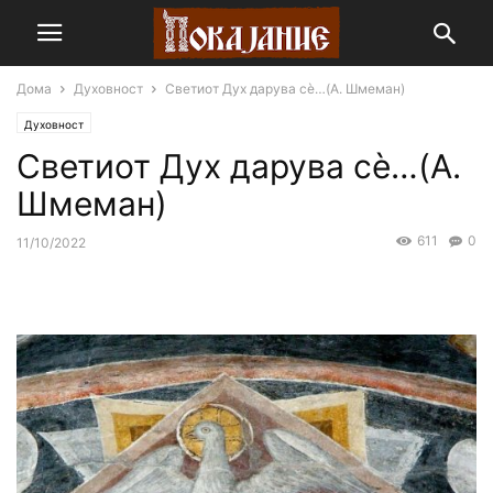
Дома
Духовност
Светиот Дух дарува сѐ…(A. Шмеман)
Духовност
Светиот Дух дарува сѐ…(A.
Шмеман)
611
0
11/10/2022