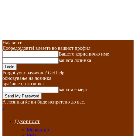
Најави се
Добредојдовте! влезете во вашиот профил
Вашето корисничко име
вашата лозинка
Forgot your password? Get help
обновување на лозинка
враќање на лозинка
вашата е-мејл
А лозинка ќе ви биде испратено до вас.
Духовност
Монаштво
Чуда