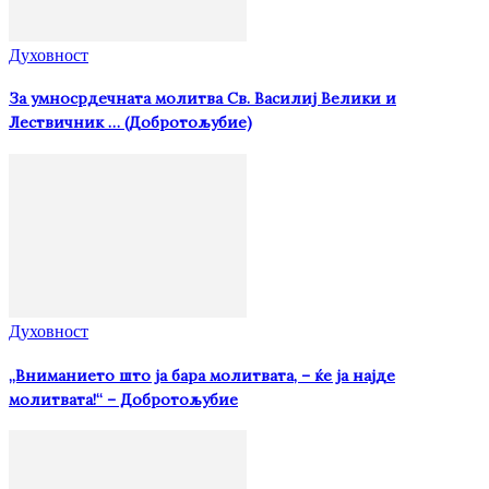
Духовност
За умносрдечната молитва Св. Василиј Велики и
Лествичник … (Добротољубие)
Духовност
„Вниманието што jа бара молитвата, – ќе jа најде
молитвата!“ – Добротољубие