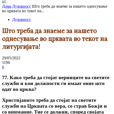
Дома
Духовност
Што треба да знаеме за нашето однесување
во црквата во текот на...
Духовност
Што треба да знаеме за нашето
однесување во црквата во текот на
литургијата!
29/05/2022
1196
0
77. Како треба да стојат верниците на светите
служби и кои должности ги имаат оние што
одат во црква?
Христијаните треба да стојат на светите
служби на Црквата co вера, co страв Божји и
co внимание. Тие се должни, според својата