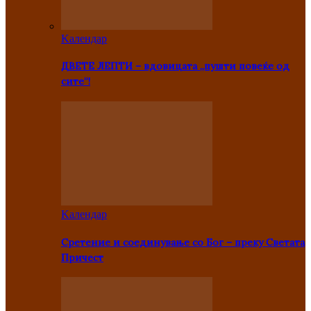
Kалендар
ДВЕТЕ ЛЕПТИ – вдовицата „пушти повеќе од
сите“!
Kалендар
Сретение и соединување со Бог – преку Светата
Причест