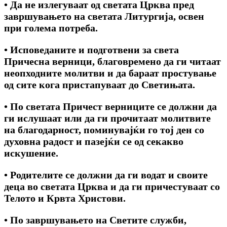
• Да не излегуваат од светата Црква пред
завршувањето на светата Литургија, освен
при голема потреба.
• Исповеданите и подготвени за света
Причесна верници, благовремено да ги читаат
неопходните молитви и да бараат простување
од сите кога пристапуваат до Светињата.
• По светата Причест верниците се должни да
ги ислушаат или да ги прочитаат молитвите
на благодарност, поминувајќи го тој ден co
духовна радост и пазејќи се од секакво
искушение.
• Родителите се должни да ги водат и своите
деца во светата Црква и да ги причестуваат co
Телото и Крвта Христови.
• По завршувањето на Светите служби,