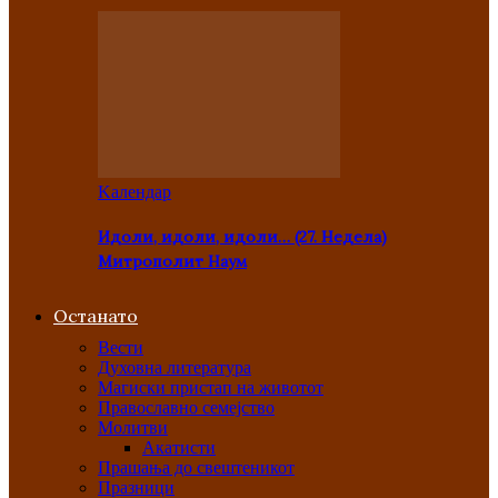
Kалендар
Идоли, идоли, идоли… (27. Недела)
Митрополит Наум
Останато
Вести
Духовна литература
Магиски пристап на животот
Православно семејство
Молитви
Акатисти
Прашања до свештеникот
Празници