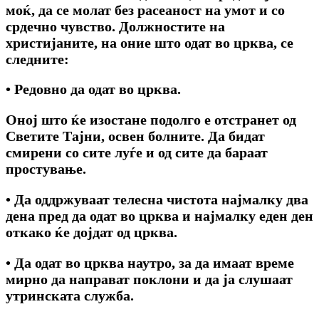
моќ, да се молат без расеаност на умот и co
срдечно чувство. Должностите на
христијаните, на оние што одат во црква, се
следните:
• Редовно да одат во црква.
Оној што ќе изостане подолго е отстранет од
Светите Тајни, освен болните. Да бидат
смирени co сите луѓе и од сите да бараат
простување.
• Да оддржуваат телесна чистота најмалку два
дена пред да одат во црква и најмалку еден ден
откако ќе дојдат од црква.
• Да одат во црква наутро, за да имаат време
мирно да направат поклони и да ja слушаат
утринската служба.