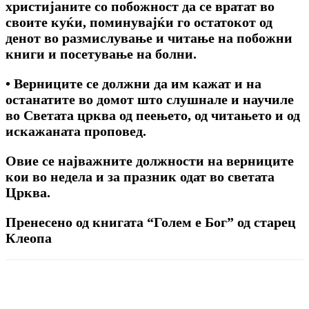
христијаните co побожност да се вратат во
своите куќи, поминувајќи го остатокот од
денот во размислување и читање на побожни
книги и посетување на болни.
• Верниците се должни да им кажат и на
останатите во домот што слушнале и научиле
во Светата црква од пеењето, од читањето и од
искажаната проповед.
Овие се најважните должности на верниците
кои во недела и за празник одат во светата
Црква.
Пренесено од книгата “Голем е Бог” од старец
Клеопа