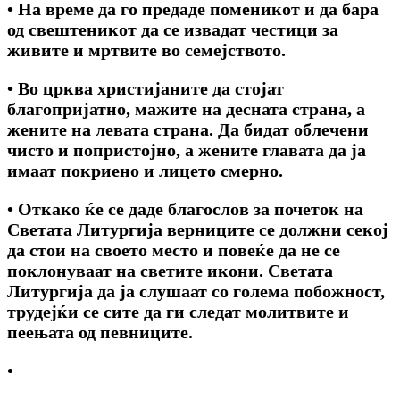
• Ha време да го предаде поменикот и да бара
од свештеникот да се извадат честици за
живите и мртвите во семејството.
• Bo црква христијаните да стојат
благопријатно, мажите на десната страна, а
жените на левата страна. Да бидат облечени
чисто и попристојно, a жените главата да ја
имаат покриено и лицето смерно.
• Откако ќе се даде благослов за почеток на
Светата Литургија верниците се должни секој
да стои на своето место и повеќе да не се
поклонуваат на светите икони. Светата
Литургија да ја слушаат co голема побожност,
трудејќи се сите да ги следат молитвите и
пеењата од певниците.
•