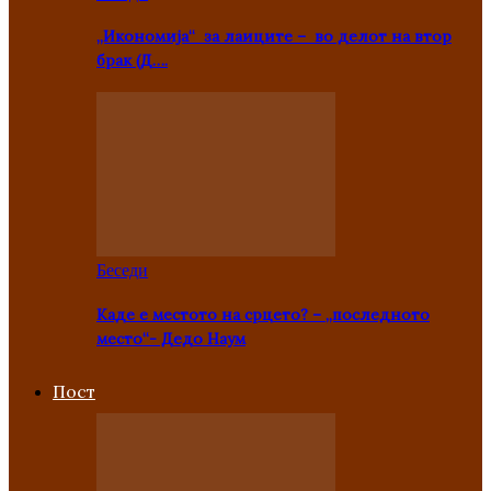
„Икономија“ за лаиците – во делот на втор
брак (Д….
Беседи
Каде е местото на срцето? – „последното
место“- Дедо Наум
Пост