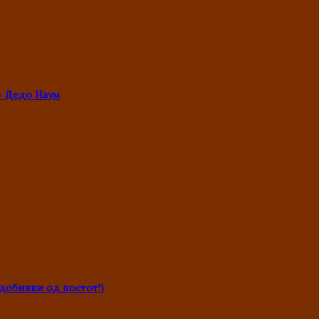
- Дедо Наум
обивки од постот!)