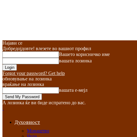
Најави се
Добредојдовте! влезете во вашиот профил
Вашето корисничко име
вашата лозинка
Forgot your password? Get help
обновување на лозинка
враќање на лозинка
вашата е-мејл
А лозинка ќе ви биде испратено до вас.
Духовност
Монаштво
Чуда