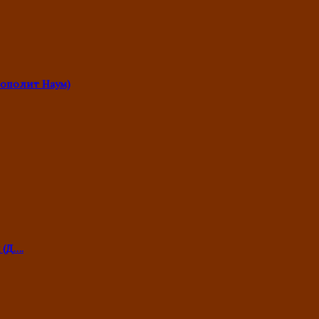
ополит Наум)
 (Д….