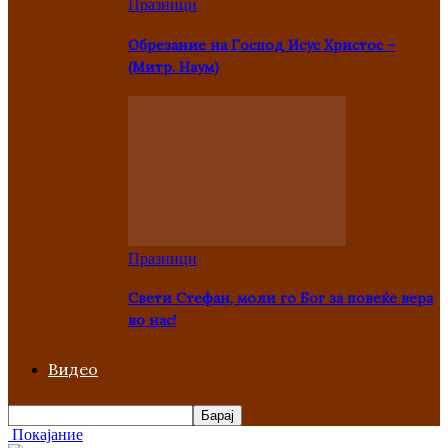
Празници
Oбрезание на Господ Исус Христос –
(Митр. Наум)
Празници
Свети Стефан, моли го Бог за повеќе вера
во нас!
Видео
Покајание