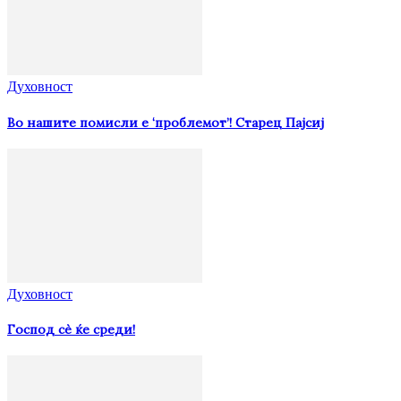
Духовност
Во нашите помисли е ‘проблемот’! Старец Пајсиј
Духовност
Господ сѐ ќе среди!