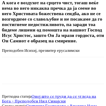
А кога е воздухот на срцето чист, тогаш веќе
нема во него никаква пречка да ја сееме во
него Христовата божествена сеидба, ако не се
возгордиме co славољубие и не посакаме да го
постигнеме недостижливото, па заради тоа
бидеме лишени од помошта на нашиот Господ
Исус Христос, зашто Он Ја мрази гордоста, оти
Он Самиот е образец на смирение.
Преподобен Исихиј, презвитер ерусалимски
Оној што се труди да се угледа на
Претходна статија
Бога – Преподобен Нил Синајски
Сретение Господово – Владика Наум
Следна статија