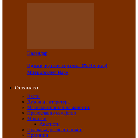
Kалендар
Идоли, идоли, идоли… (27. Недела)
Митрополит Наум
Останато
Вести
Духовна литература
Магиски пристап на животот
Православно семејство
Молитви
Акатисти
Прашања до свештеникот
Празници