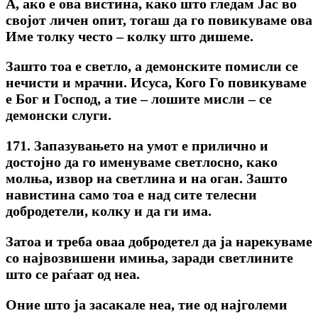
А, ако е ова вистина, како што гледам Јас во
својот личен опит, тогаш да го повикуваме ова
Име толку често – колку што дишеме.
Зашто тоа е светло, a демонските помисли се
нечисти и мрачни. Исуса, Кого Го повикуваме
е Бог и Господ, a тие – лошите мисли – се
демонски слуги.
171. Запазувањето на умот е прилично и
достојно да го именуваме светлосно, како
молња, извор на светлина и на оган. Зашто
навистина само тоа е над сите телесни
добродетели, колку и да ги има.
Затоа и треба оваа добродетел да ја нарекуваме
co највозвишени имиња, заради светлините
што се раѓаат од неа.
Оние што ja засакале неа, тие од најголеми