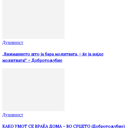
Духовност
„Вниманието што jа бара молитвата, – ќе jа најде
молитвата!“ – Добротољубие
Духовност
КАКО УМОТ СЕ ВРАЌА ДОМА – ВО СРЦЕТО (Добротољубие)