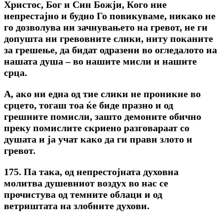
Христос, Бог и Син Божји, Кого ние
непрестајно и будно Го повикуваме, никако не
го дозволува ни зачнувањето на гревот, не ги
допушта ни гревовните слики, ниту поканите
за грешење, да бидат одразени во огледалото на
нашата душа – во нашите мисли и нашите
срца.
А, ако ни една од тие слики не проникне во
срцето, тогаш тоа ќе биде празно и од
грешните помисли, зашто демоните обично
преку помислите скриено разговараат co
душата и ја учат како да ги прави злото и
гревот.
175. Па така, од непрестојната духовна
молитва душевниот воздух во нас се
прочистува од темните облаци и од
ветриштата на злобните духови.