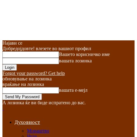
Најави се
Добредојдовте! влезете во вашиот профил
Вашето корисничко име
вашата лозинка
Forgot your password? Get help
обновување на лозинка
враќање на лозинка
вашата е-мејл
А лозинка ќе ви биде испратено до вас.
Духовност
Монаштво
Чуда