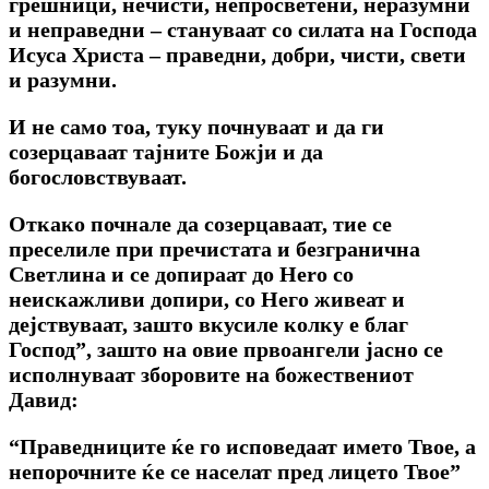
грешници, нечисти, непросветени, неразумни
и неправедни – стануваат co силата на Господа
Исуса Христа – праведни, добри, чисти, свети
и разумни.
И не само тоа, туку почнуваат и да ги
созерцаваат тајните Божји и да
богословствуваат.
Откако почнале да созерцаваат, тие се
преселиле при пречистата и безгранична
Светлина и се допираат до Hero co
неискажливи допири, co Heго живеат и
дејствуваат, зашто вкусиле колку е благ
Господ”, зашто на овие првоангели јасно се
исполнуваат зборовите на божествениот
Давид:
“Праведниците ќе го исповедаат името Твое, a
непорочните ќе се населат пред лицето Твое”