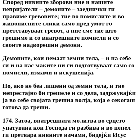
Според нивните зборови ние и нашите
непријатели – демоните – заеднички ги
правиме гревовите; тие во помислите и во
живописните слики само пред умот го
претставуваат гревот, а ние сме тие што
грешиме и co внатрешните помисли и co
своите надворешни демони.
Демоните, кои немаат земни тела, – и на себе
си и на нас маките ни ги подготвуваат само co
помисли, измами и искушенија.
Но, ако не беа лишени од земни тела, и тие
непрестајно би грешеле и co дела, задржувајќи
ја во себе својата грешна волја, која е секогаш
готова да греши.
174. Затоа, внатрешната молитва во срцето
упатувана кон Господа ги разбива и во пепел
ги претвара нивните измами, бидејќи Исус