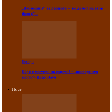
„Икономија“ за лаиците – во делот на втор
брак (Д….
Беседи
Каде е местото на срцето? – „последното
место“- Дедо Наум
Пост