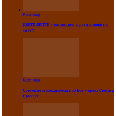
Kалендар
ДВЕТЕ ЛЕПТИ – вдовицата „пушти повеќе од
сите“!
Kалендар
Сретение и соединување со Бог – преку Светата
Причест