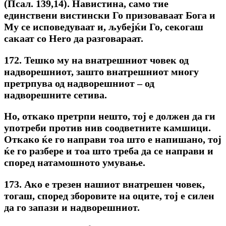
(Псал. 139,14). Навистина, само тие
единствени вистински Го призоваваат Бога и
My ce исповедуваат и, љубејќи Го, секогаш
сакаат co Hero да разговараат.
172. Тешко му на внатрешниот човек од
надворешниот, зашто внатрешниот многу
претрпува од надворешниот – од
надворешните сетива.
Ho, откако претрпи нешто, тој е должен да ги
употреби против нив соодветните камшици.
Откако ќе го направи тоа што е напишано, тој
ќе го разбере и тоа што треба да се направи и
според натамошното умување.
173. Ако е трезен нашиот внатрешен човек,
тогаш, според зборовите на оците, тој е силен
да го запази и надворешниот.