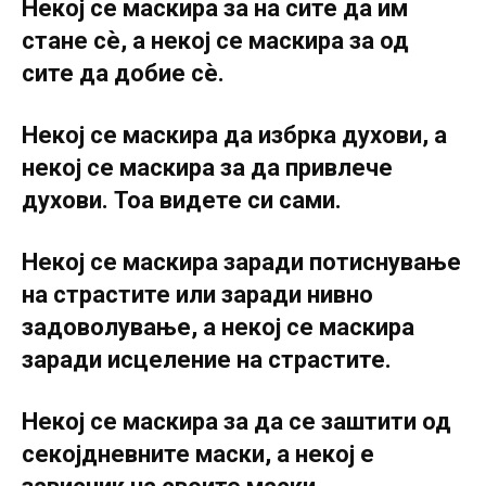
Некој се маскира за на сите да им
стане сѐ, а некој се маскира за од
сите да добие сѐ.
Некој се маскира да избрка духови, а
некој се маскира за да привлече
духови. Тоа видете си сами.
Некој се маскира заради потиснување
на страстите или заради нивно
задоволување, а некој се маскира
заради исцеление на страстите.
Некој се маскира за да се заштити од
секојдневните маски, а некој е