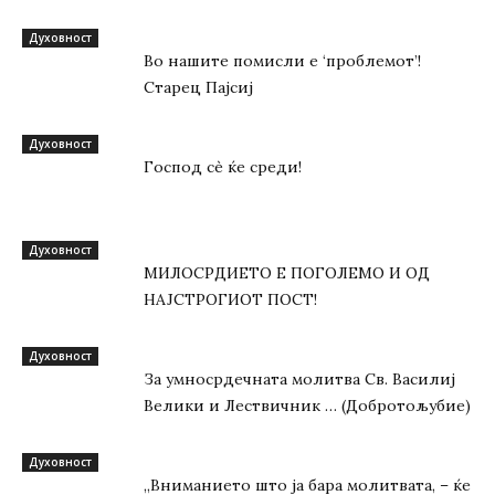
Духовност
Во нашите помисли е ‘проблемот’!
Старец Пајсиј
Духовност
Господ сѐ ќе среди!
Духовност
МИЛОСРДИЕТО Е ПОГОЛЕМО И ОД
НАЈСТРОГИОТ ПОСТ!
Духовност
За умносрдечната молитва Св. Василиј
Велики и Лествичник … (Добротољубие)
Духовност
„Вниманието што jа бара молитвата, – ќе