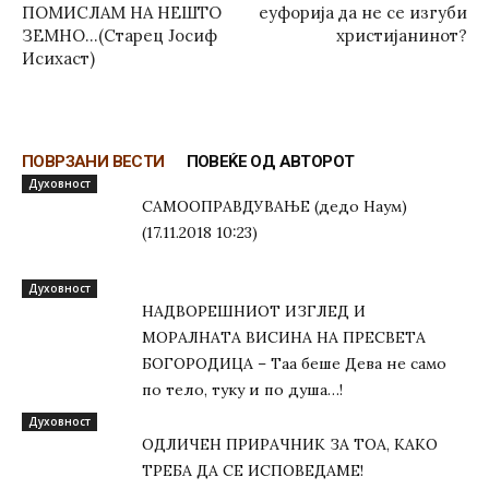
ПОМИСЛАМ НА НЕШТО
еуфорија да не се изгуби
ЗЕМНО…(Старец Јосиф
христијанинот?
Исихаст)
ПОВРЗАНИ ВЕСТИ
ПОВЕЌЕ ОД АВТОРОТ
Духовност
САМООПРАВДУВАЊЕ (дедо Наум)
(17.11.2018 10:23)
Духовност
НАДВОРЕШНИОТ ИЗГЛЕД И
МОРАЛНАТА ВИСИНА HA ПРЕСВЕТА
БОГОРОДИЦА – Таа беше Дева не само
по тело, туку и по душа…!
Духовност
ОДЛИЧЕН ПРИРАЧНИК ЗА ТОА, КАКО
ТРЕБА ДА СЕ ИСПОВЕДАМЕ!