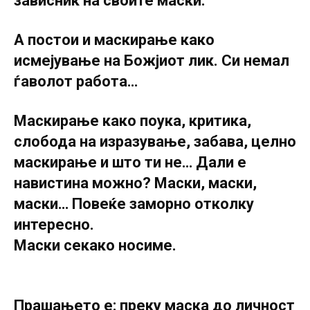
зависник на своите маски.
А постои и маскирање како
исмејување на Божјиот лик. Си немал
ѓаволот работа…
Маскирање како поука, критика,
слобода на изразување, забава, целно
маскирање и што ти не… Дали е
навистина можно? Маски, маски,
маски… Повеќе заморно отколку
интересно.
Маски секако носиме.
Прашањето е: преку маска до личност