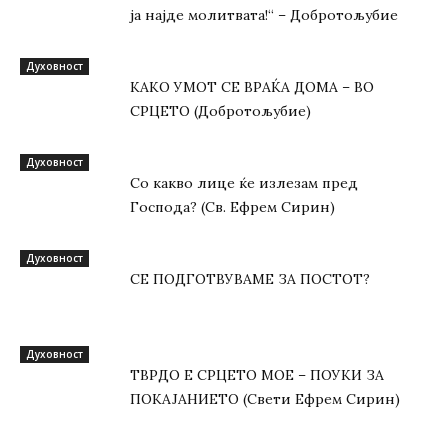
jа најде молитвата!“ – Добротољубие
Духовност
КАКО УМОТ СЕ ВРАЌА ДОМА – ВО
СРЦЕТО (Добротољубие)
Духовност
Со какво лице ќе излезам пред
Господа? (Св. Ефрем Сирин)
Духовност
СЕ ПОДГОТВУВАМЕ ЗА ПОСТОТ?
Духовност
ТВРДО Е СРЦЕТО МОЕ – ПОУКИ ЗА
ПОКАЈАНИЕТО (Свети Ефрем Сирин)