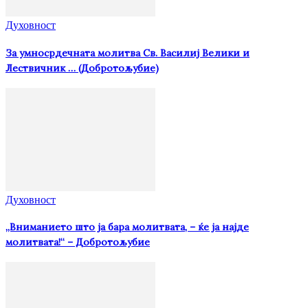
Духовност
За умносрдечната молитва Св. Василиј Велики и
Лествичник … (Добротољубие)
Духовност
„Вниманието што jа бара молитвата, – ќе jа најде
молитвата!“ – Добротољубие