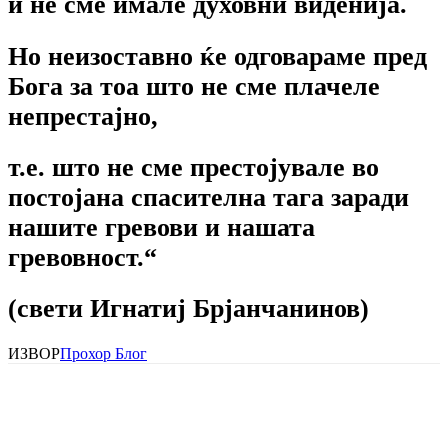
и не сме имале духовни виденија.
Но неизоставно ќе одговараме пред
Бога за тоа што не сме плачеле
непрестајно,
т.е. што не сме престојувале во
постојана спасителна тага заради
нашите гревови и нашата
гревовност.“
(свети Игнатиј Брјанчанинов)
ИЗВОР
Прохор Блог