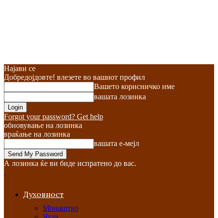
Најави се
Добредојдовте! влезете во вашиот профил
Вашето корисничко име
вашата лозинка
Forgot your password? Get help
обновување на лозинка
враќање на лозинка
вашата е-мејл
А лозинка ќе ви биде испратено до вас.
Духовност
Монаштво
Чуда