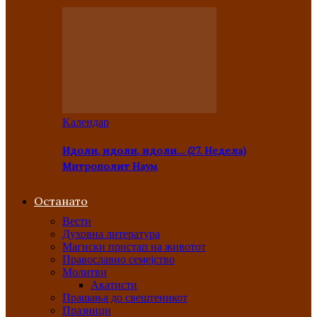
Kалендар
Идоли, идоли, идоли… (27. Недела)
Митрополит Наум
Останато
Вести
Духовна литература
Магиски пристап на животот
Православно семејство
Молитви
Акатисти
Прашања до свештеникот
Празници