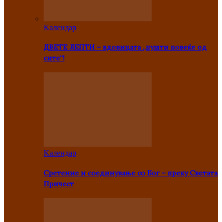
Kалендар
ДВЕТЕ ЛЕПТИ – вдовицата „пушти повеќе од
сите“!
Kалендар
Сретение и соединување со Бог – преку Светата
Причест