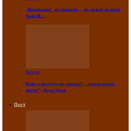
„Икономија“ за лаиците – во делот на втор
брак (Д….
Беседи
Каде е местото на срцето? – „последното
место“- Дедо Наум
Пост