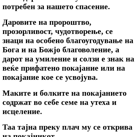
потребен за нашето спасение.
Даровите на пророштво,
прозорливост, чудотворење, се
знаци на особено благоугодување на
Бога и на Божјо благоволение, а
дарот на умиление и солзи е знак на
веќе прифатено покај
ание или на
покајание кое се усвојува.
Маките и болките на покајанието
содржат во себе семе на утеха и
исцеление.
Таа тајна преку плач му се открива
на покајникот.