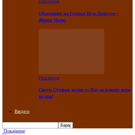
Празници
Oбрезание на Господ Исус Христос –
(Митр. Наум)
Празници
Свети Стефан, моли го Бог за повеќе вера
во нас!
Видео
Покајание