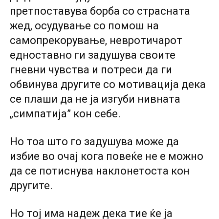
претпоставува борба co страсната
жед, осудување co помош на
самопрекорување, невротичарот
едноставно ги задушува своите
гневни чувства и потреси да ги
обвинува другите co мотивација дека
се плаши да не ја изгуби нивната
„симпатија” кон себе.
Но тоа што го задушува може да
избие во очај кога повеќе не е можно
да се потиснува наклонетоста кон
другите.
Но тој има надеж дека тие ќе ја