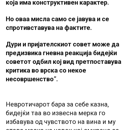
која има конструктивен карактер.
Но оваа мисла само се јавува и се
спротивставува на фактите.
Дури и пријателскиот совет може да
предизвика гневна реакција бидејќи
советот одбил кој вид претпоставува
критика во врска co некое
несовршенство”.
Невротичарот бара за себе казна,
бидејќи таа во извесна мерка го
избавува од чувството на вина и му