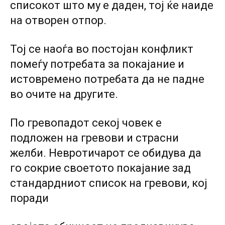
списокот што му е даден, тој ќе наиде
на отворен отпор.
Тој се наоѓа во постојан конфликт
помеѓу потребата за покајание и
истовремено потребата да не падне
во очите на другите.
По гревопадот секој човек е
подложен на гревови и страсни
желби. Невротичарот се обидува да
го сокрие своетото покајание зад
стандардниот список на гревови, кој
поради