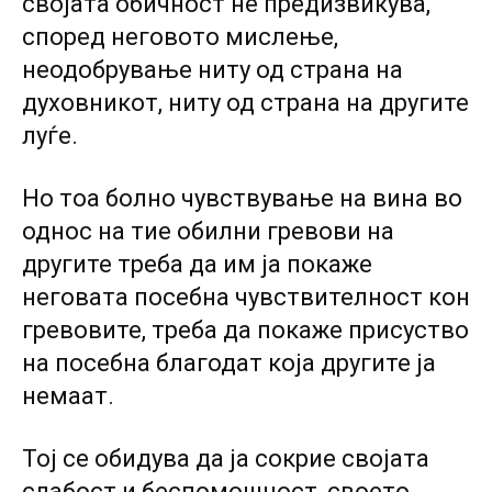
својата обичност не предизвикува,
според неговото мислење,
неодобрување ниту од страна на
духовникот, ниту од страна на другите
луѓе.
Но тоа болно чувствување на вина во
однос на тие обилни гревови на
другите треба да им ја покаже
неговата посебна чувствителност кон
гревовите, треба да покаже присуство
на посебна благодат која другите ја
немаат.
Тој се обидува да ја сокрие својата
слабост и беспомошност, своето