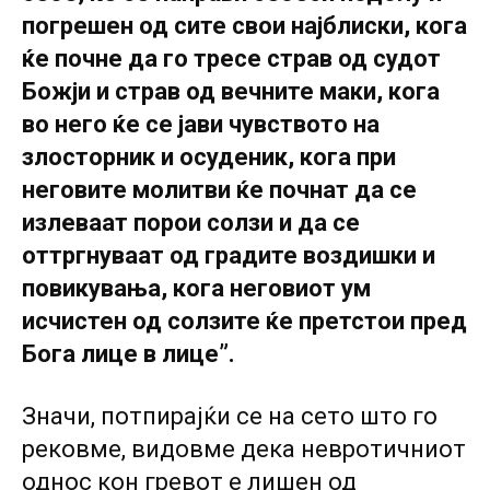
погрешен од сите свои најблиски, кога
ќе почне да го тресе страв од судот
Божји и страв од вечните маки, кога
во него ќе се јави чувството на
злосторник и осуденик, кога при
неговите молитви ќе почнат да се
излеваат порои солзи и да се
оттргнуваат од градите воздишки и
повикувања, кога неговиот ум
исчистен од солзите ќе претстои пред
Бога лице в лице”.
Значи, потпирајќи се на сето што го
рековме, видовме дека невротичниот
однос кон гревот е лишен од