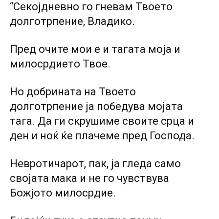
“Секојдневно го гневам Твоето
долготрпение, Владико.
Пред очите мои е и тагата моја и
милосрдието Твое.
Но добрината на Твоето
долготрпение ја победува мојата
тага. Да ги скрушиме своите срца и
ден и ноќ ќе плачеме пред Господа.
Невротичарот, пак, ja гледа само
својата мака и не го чувствува
Божјото милосрдие.