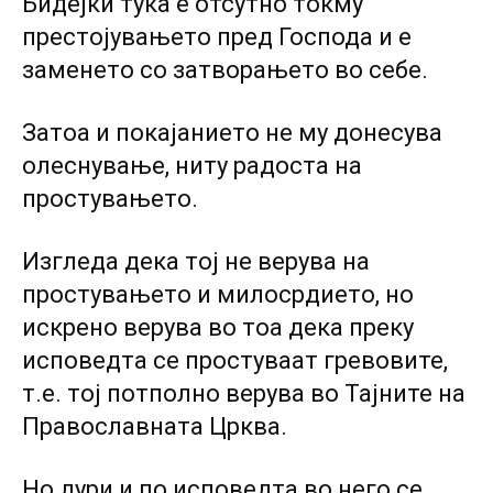
Бидејќи тука е отсутно токму
престојувањето пред Господа и е
заменето co затворањето во себе.
Затоа и покајанието не му донесува
олеснување, ниту радоста на
простувањето.
Изгледа дека тој не верува на
простувањето и милосрдието, но
искрено верува во тоа дека преку
исповедта се простуваат гревовите,
т.е. тој потполно верува во Тајните на
Православната Црква.
Ho дури и пo исповедта во него се