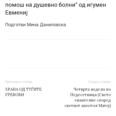
помош на душевно болни” од игумен
Евмениј
Подготви Мина Даниловска
Претходна статија
Следна статија
ХРАНА ОД ТУЃИТЕ
Четврта недела по
ГРЕВОВИ
Педесетница (Свето
евангелие според
светиот апостол Матеј)