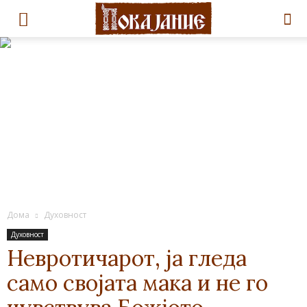
Дома
Духовност
Духовност
Невротичарот, ja гледа
само својата мака и не го