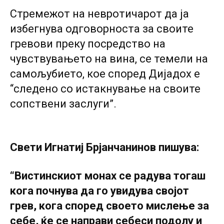
Стремежот на невротичарот да ја
избегнува одговорноста за своите
гревови преку посредство на
чувствувањето на вина, се темели на
самољубието, кое според Дијадох е
“следено co истакнување на своите
сопствени заслуги”.
Свети Игнатиј Брјанчанинов пишува:
“Вистинскиот монах се радува тогаш
кога почнува да го увидува својот
грев, кога според своето мислење за
себе, ќе се направи себеси подолу и