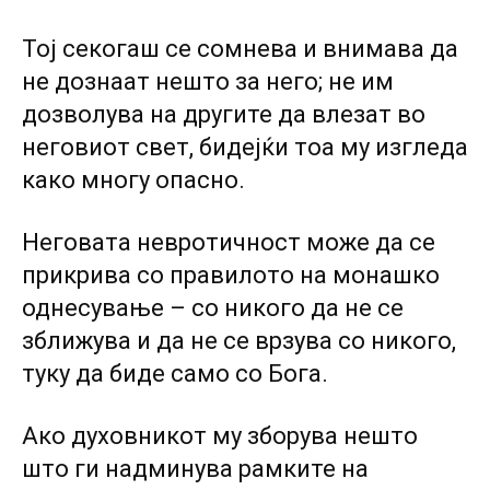
Тој секогаш се сомнева и внимава да
не дознаат нешто за него; не им
дозволува на другите да влезат во
неговиот свет, бидејќи тоа му изгледа
како многу опасно.
Неговата невротичност може да се
прикрива co правилото на монашко
однесување – co никого да не се
зближува и да не се врзува co никого,
туку да биде само co Бога.
Ако духовникот му зборува нешто
што ги надминува рамките на