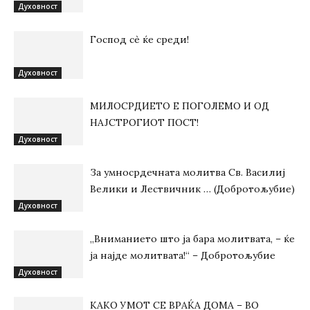
Духовност
Господ сѐ ќе среди!
Духовност
МИЛОСРДИЕТО Е ПОГОЛЕМО И ОД
НАЈСТРОГИОТ ПОСТ!
Духовност
За умносрдечната молитва Св. Василиј
Велики и Лествичник … (Добротољубие)
Духовност
„Вниманието што jа бара молитвата, – ќе
jа најде молитвата!“ – Добротољубие
Духовност
КАКО УМОТ СЕ ВРАЌА ДОМА – ВО