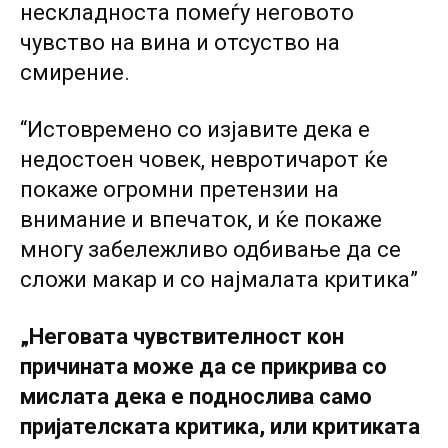
нескладноста помеѓу неговото
чувство на вина и отсуство на
смирение.
“Истовремено co изјавите дека е
недостоен човек, невротичарот ќе
покаже огромни претензии на
внимание и впечаток, и ќе покаже
многу забележливо одбивање да се
сложи макар и co најмалата критика”
„Неговата чувствителност кон
причината може да се прикрива co
мислата дека е поднослива само
пријателската критика, или критиката