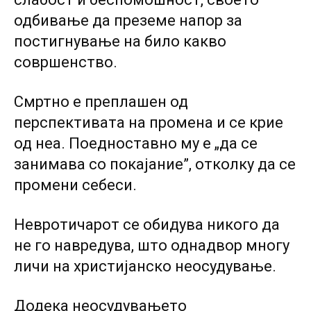
одбивање да преземе напор за
постигнување на било какво
совршенство.
Смртно е преплашен од
перспективата на промена и се крие
од неа. Поедноставно му е „да се
занимава co покајание”, отколку да се
промени себеси.
Невротичарот се обидува никого да
не го навредува, што однадвор многу
личи на христијанско неосудување.
Додека неосудувањето