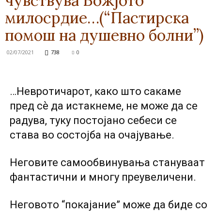
чувствува Божјото
милосрдие…(“Пастирска
помош на душевно болни”)
02/07/2021
738
0
…Невротичарот, како што сакаме
пред сѐ да истакнеме, не може да се
радува, туку постојано себеси се
става во состојба на очајување.
Неговите самообвинувања стануваат
фантастични и многу преувеличени.
Неговото “покајание” може да биде co