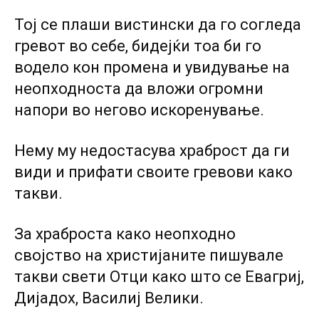
Тој се плаши вистински да го согледа
гревот во себе, бидејќи тоа би го
водело кон промена и увидување на
неопходноста да вложи огромни
напори во негово искоренување.
Нему му недостасува храброст да ги
види и прифати своите гревови како
такви.
За храброста како неопходно
својство на христијаните пишувале
такви свети Отци како што се Евагриј,
Дијадох, Василиј Велики.