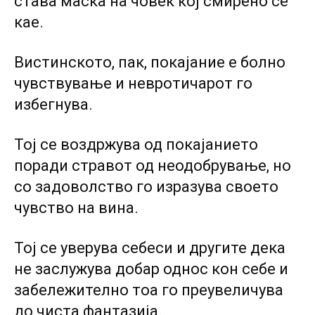
става маска на човек кој смирено се
кае.
Вистинското, пак, покајание е болно
чувствување и невротичарот го
избегнува.
Тој се воздржува од покајанието
поради стравот од неодобрување, но
co задоволство го изразува своето
чувство на вина.
Тој се уверува себеси и другите дека
не заслужува добар однос кон себе и
забележително тоа го преувеличува
до чиста фантазија.