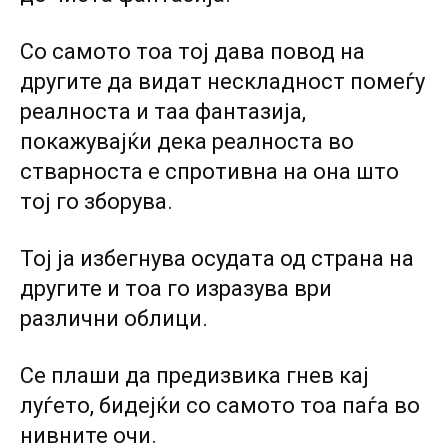
Co самото тоа тој дава повод на
другите да видат нескладност помеѓу
реалноста и таа фантазија,
покажувајќи дека реалноста во
стварноста е спротивна на она што
тој го зборува.
Тој ја избегнува осудата од страна на
другите и тоа го изразува ври
различни облици.
Се плаши да предизвика гнев кај
луѓето, бидејќи co самото тоа паѓа во
нивните очи.