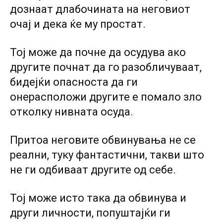
дознаат длабочината на неговиот
очај и дека ќе му простат.
Тој може да почне да осудува ако
другите почнат да го разобличуваат,
бидејќи опасноста да ги
онерасположи другите е помало зло
отколку нивната осуда.
Притоа неговите обвинувања не се
реални, туку фантастични, такви што
не ги одбиваат другите од себе.
Тој може исто така да обвинува и
други личности, попуштајќи ги