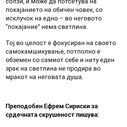
солзи, и може да потсетува на
покајанието на обичен човек, co
исклучок на едно – во неговото
“покајание” нема светлина.
Тој во целост е фокусиран на своето
самокамшикување, потполно е
обземен co самиот себе и ниту еден
зрак на светлина не продира во
мракот на неговата душа.
Преподобен Ефрем Сириски за
срдечната скрушеност пишува: