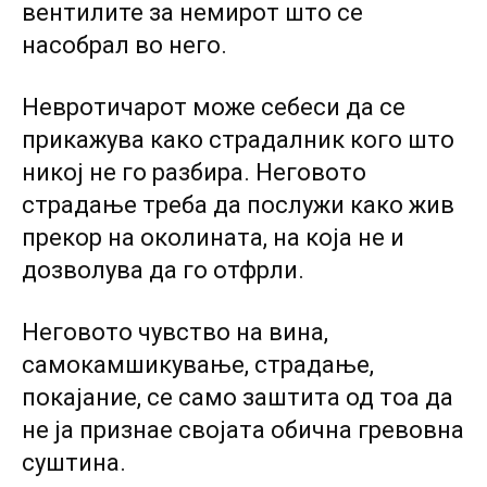
вентилите за немирот што се
насобрал во него.
Невротичарот може себеси да се
прикажува како страдалник кого што
никој не го разбира. Неговото
страдање треба да послужи како жив
прекор на околината, на која не и
дозволува да го отфрли.
Неговото чувство на вина,
самокамшикување, страдање,
покајание, се само заштита од тоа да
не ја признае својата обична гревовна
суштина.