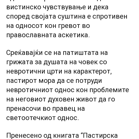
вистинско чувствување и дека
според својата суштина е спротивен
на односот кон гревот во
православната аскетика.
Среќавајќи се на патиштата на
грижата за душата на човек co
невротични црти на карактерот,
пастирот мора да се потруди
невротичниот однос кон проблемите
на неговиот духовен живот да го
пренасочи во правец на
светоотечкиот однос.
Пренесено од книгата “Пастирска