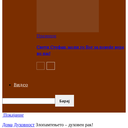
Празници
Свети Стефан, моли го Бог за повеќе вера
во нас!
Видео
Покајание
Дома
Духовност
Злопамтењето – духовен рак!