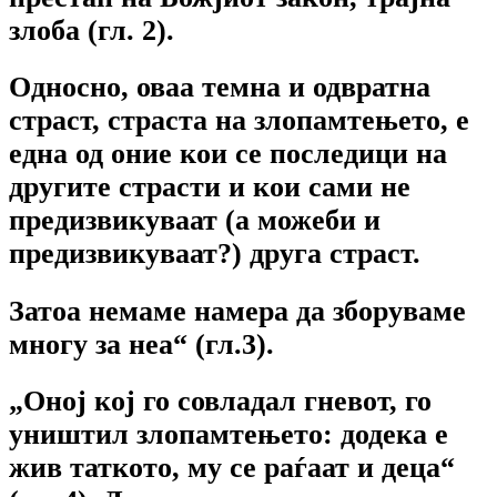
злоба (гл. 2).
Односно, оваа темна и одвратна
страст, страста на злопамтењето, е
една од оние кои се последици на
другите страсти и кои сами не
предизвикуваат (а можеби и
предизвикуваат?) друга страст.
Затоа немаме намера да зборуваме
многу за неа“ (гл.3).
„Оној кој го совладал гневот, го
уништил злопамтењето: додека е
жив таткото, му се раѓаат и деца“