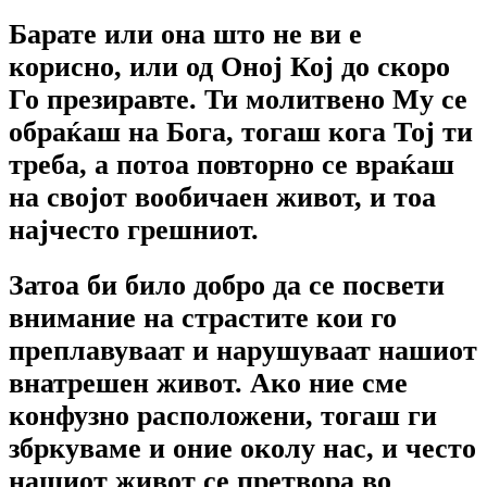
Барате или она што не ви е
корисно, или од Оној Кој до скоро
Го презиравте. Ти молитвено Му се
обраќаш на Бога, тогаш кога Тој ти
треба, а потоа повторно се враќаш
на својот вообичаен живот, и тоа
најчесто грешниот.
Затоа би било добро да се посвети
внимание на страстите кои го
преплавуваат и нарушуваат нашиот
внатрешен живот. Ако ние сме
конфузно расположени, тогаш ги
збркуваме и оние околу нас, и често
нашиот живот се претвора во