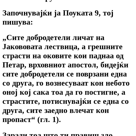
Започнувајќи ја Поуката 9, тој
пишува:
„Сите добродетели личат на
Јакововата лествица, а грешните
страсти на оковите кои паднаа од
Петар, врховниот апостол, бидејќи
сите добродетели се поврзани една
со друга, го вознесуваат кон небото
оној кој сака тоа да го постигне, а
страстите, потиснувајќи се една со
друга, сите заедно влечат кон
пропаст“ (гл. 1).
Заради тоа што ти правиш зло,