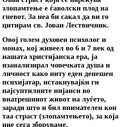
злопамтење е ѓаволски плод на
гневот. За неа би сакал да ви го
цитирам св. Јован Лествичник.
Овој голем духовен психолог и
монах, кој живеел во 6 и 7 век од
нашата христијанска ера, ја
изанализирал човечката душа и
личност како ниту еден денешен
психијатар, истакнувајќи ги
најсуптилните нијанси во
внатрешниот живот на луѓето,
заради што и бил внимателен кон
таа страст (злопамтењето), за која
ние сега зборуваме.