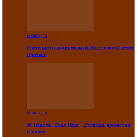
Kалендар
Сретение и соединување со Бог – преку Светата
Причест
Kалендар
28. Недела… Дедо Наум – „Господи, просветли
ја мојата…