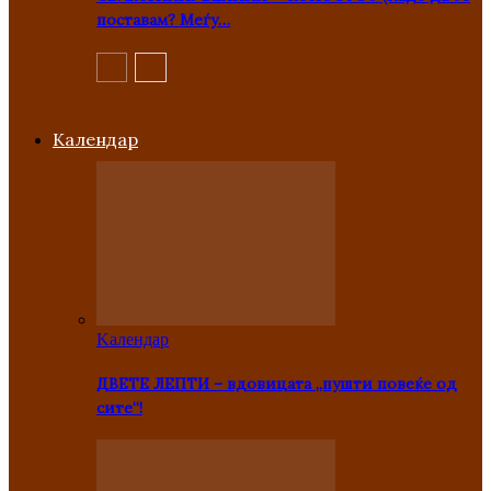
поставам? Меѓу…
Kалендар
Kалендар
ДВЕТЕ ЛЕПТИ – вдовицата „пушти повеќе од
сите“!