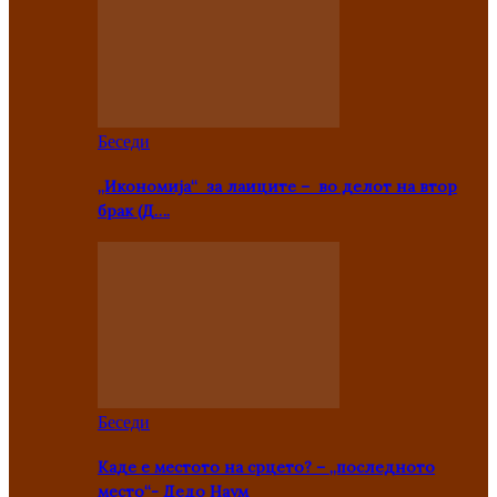
Беседи
„Икономија“ за лаиците – во делот на втор
брак (Д….
Беседи
Каде е местото на срцето? – „последното
место“- Дедо Наум