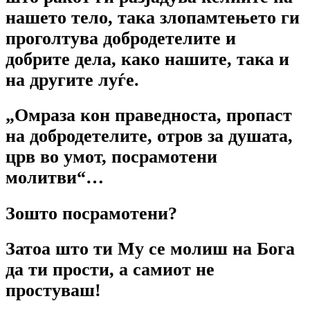
нашето тело, така злопамтењето ги
проголтува добродетелите и
добрите дела, како нашите, така и
на другите луѓе.
„Омраза кон праведноста, пропаст
на добродетелите, отров за душата,
црв во умот, посрамотени
молитви“…
Зошто посрамотени?
Затоа што ти Му се молиш на Бога
да ти прости, а самиот не
простуваш!