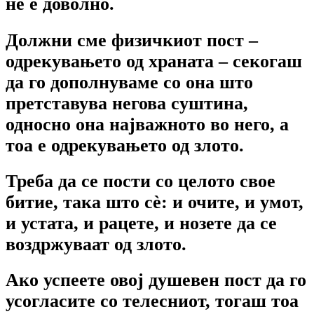
не е доволно.
Должни сме физичкиот пост –
одрекувањето од храната – секогаш
да го дополнуваме со она што
претставува негова суштина,
односно она најважното во него, а
тоа е одрекувањето од злото.
Треба да се пости со целото свое
битие, така што сѐ: и очите, и умот,
и устата, и рацете, и нозете да се
воздржуваат од злото.
Ако успеете овој душевен пост да го
усогласите со телесниот, тогаш тоа