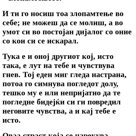
И ти го носиш тоа злопамтење во
себе; не можеш да се молиш, а во
умот си во постојан дијалог со оние
со кои си се искарал.
Тука е и оној другиот кој, исто
така, е лут на тебе и чувствува
гнев. Тој еден миг гледа настрана,
потоа го симнува погледот долу,
тешко му е или непријатно да те
погледне бидејќи си ги повредил
неговите чувства, а и кај тебе е
исто.
Оваа страст која се нарекува