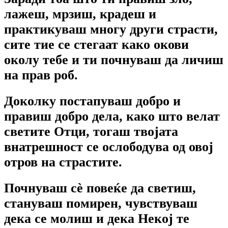
лажеш, мрзиш, крадеш и
практикуваш многу други страсти,
сите тие се стегаат како окови
околу тебе и ти почнуваш да личиш
на прав роб.
Доколку постапуваш добро и
правиш добро дела, како што велат
светите Отци, тогаш твојата
внатрешност се ослободува од овој
отров на страстите.
Почнуваш сѐ повеќе да светиш,
стануваш помирен, чувствуваш
дека се молиш и дека Некој те