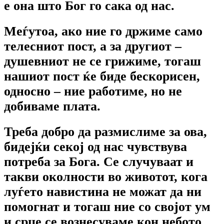
е она што Бог го сака од нас.
Меѓутоа, ако ние го држиме само
телесниот пост, а за другиот –
душевниот не се грижиме, тогаш
нашиот пост ќе биде бескорисен,
односно – ние работиме, но не
добиваме плата.
Треба добро да размислиме за ова,
бидејќи секој од нас чувствува
потреба за Бога. Се случуваат и
такви околности во животот, кога
луѓето навистина не можат да ни
помогнат и тогаш ние со својот ум
и срце се вознесуваме кон небото