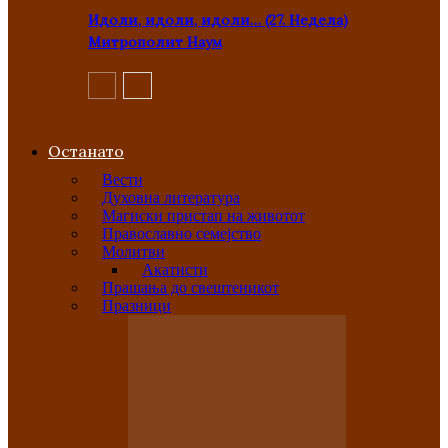
Идоли, идоли, идоли… (27. Недела)
Митрополит Наум
Останато
Вести
Духовна литература
Магиски пристап на животот
Православно семејство
Молитви
Акатисти
Прашања до свештеникот
Празници