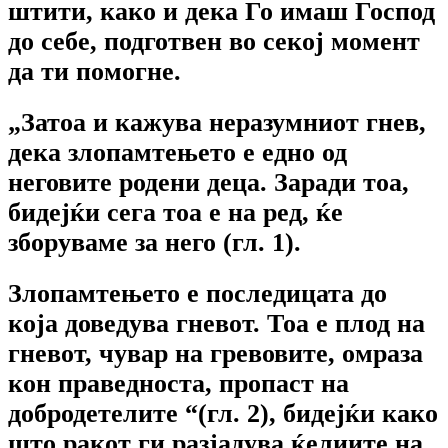
штити, како и дека Го имаш Господ
до себе, подготвен во секој момент
да ти помогне.
„Затоа и кажува неразумниот гнев,
дека злопамтењето е едно од
неговите родени деца. Заради тоа,
бидејќи сега тоа е на ред, ќе
зборуваме за него (гл. 1).
Злопамтењето е последицата до
која доведува гневот. Тоа е плод на
гневот, чувар на гревовите, омраза
кон праведноста, пропаст на
добродетелите “(гл. 2), бидејќи како
што ракот ги разјадува ќелиите на