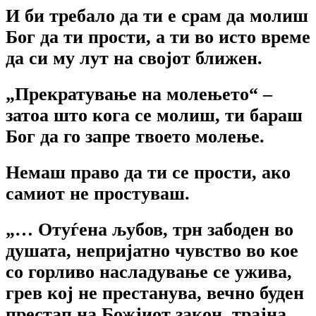
И би требало да ти е срам да молиш
Бог да ти прости, а ти во исто време
да си му лут на својот ближен.
„Прекратување на молењето“ –
затоа што кога се молиш, ти бараш
Бог да го запре твоето молење.
Немаш право да ти се прости, ако
самиот не простуваш.
„… Отуѓена љубов, трн забоден во
душата, непријатно чувство во кое
со горливо насладување се ужива,
грев кој не престанува, вечно буден
престап на Божјиот закон, трајна