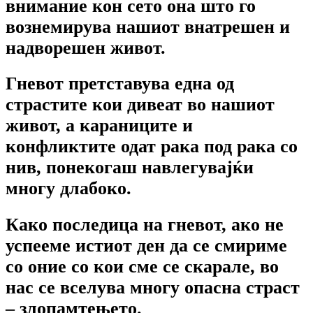
внимание кон сето она што го
вознемирува нашиот внатрешен и
надворешен живот.
Гневот претставува една од
страстите кои дивеат во нашиот
живот, а караниците и
конфликтите одат рака под рака со
нив, понекогаш навлегувајќи
многу длабоко.
Како последица на гневот, ако не
успееме истиот ден да се смириме
со оние со кои сме се скарале, во
нас се вселува многу опасна страст
– злопамтењето.