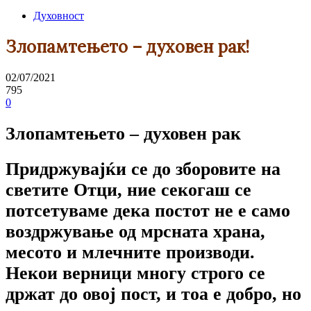
Духовност
Злопамтењето – духовен рак!
02/07/2021
795
0
Злопамтењето – духовен рак
Придржувајќи се до зборовите на
светите Отци, ние секогаш се
потсетуваме дека постот не е само
воздржување од мрсната храна,
месото и млечните производи.
Некои верници многу строго се
држат до овој пост, и тоа е добро, но