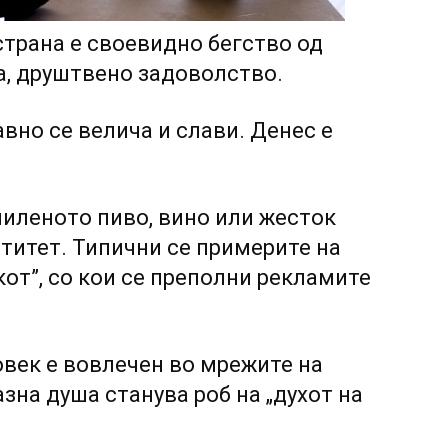
страна е своевидно бегство од
на, друштвено задоволство.
јавно се велича и слави. Денес е
миленото пиво, вино или жесток
титет. Типични се примерите на
кот”, co кои се преполни рекламите
век е вовлечен во мрежите на
зна душа станува роб на „духот на