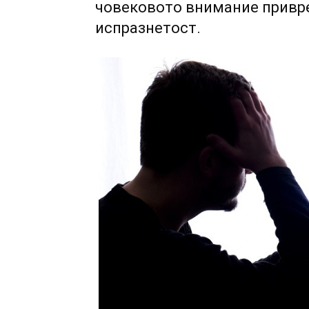
човековото внимание привре
испразнетост.