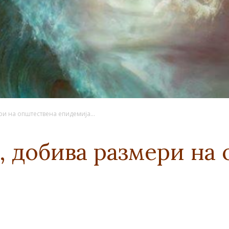
ри на општествена епидемија…
 добива размери на