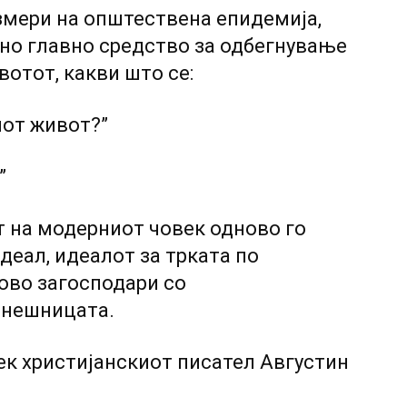
змери на општествена епидемија,
сно главно средство за одбегнување
отот, какви што се:
иот живот?”
”
т на модерниот човек одново го
еал, идеалот за трката по
ово загосподари co
енешницата.
ек христијанскиот писател Августин