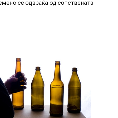
мено се одвраќа од сопствената