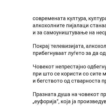
современата култура, култур
алкохолните пијалаци стана
и за самоуништување на нес
Покрај телевизијата, алкохо
прибегнуваат луѓето за да о
Човекот непрестајно одбегну
при што се користи co сите м
и бегството од стварноста п
Празната душа на човекот пр
„еуфорија”, која ја произведу