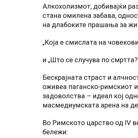
Алкохолизмот, добивајќи ра
стана омилена забава, одно
на длабоките прашања за жив
„Која е смислата на човеков
и „Што се случува по смртта?
Бескрајната страст и алчнос
оживеа паганско-римскиот ид
задоволства – идеал кој одн
масмедиумската арена на д
Во Римското царство од IV в
бележи: