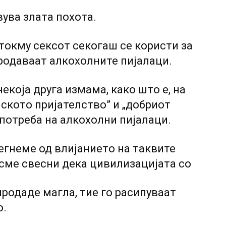
вува злата похота.
 токму сексот секогаш се користи за
родаваат алкохолните пијалаци.
некоја друга измама, како што е, на
нското пријателство” и „добриот
потреба на алкохолни пијалаци.
егнеме од влијанието на таквите
 сме свесни дека цивилизацијата co
продаде магла, тие го расипуваат
о.