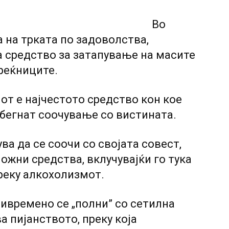
Во
а на трката по задоволства,
а средство за затапување на масите
реќниците.
лот е најчестото средство кон кое
дбегнат соочување co вистината.
ва да се соочи co својата совест,
ожни средства, вклучувајќи го тука
реку алкохолизмот.
ивремено се „полни” co сетилна
ва пијанството, преку која