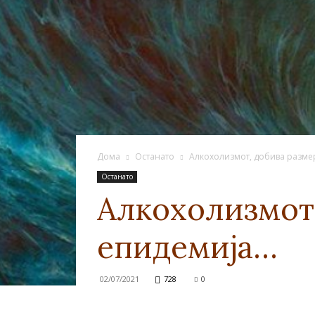
Дома
Останато
Алкохолизмот, добива разме
Останато
Алкохолизмот,
епидемија…
02/07/2021
728
0