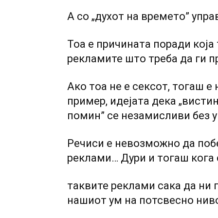
A co „духот на времето” упра
Тоа е причината поради коja
рекламите што треба да ги п
Ако тоа не е сексот, тогаш е 
пример, идејата дека „висти
помин” се незамисливи без у
Речиси е невозможно да поб
реклами… Дури и тогаш кога
таквите реклами сака да ни 
нашиот ум на потсвесно нив