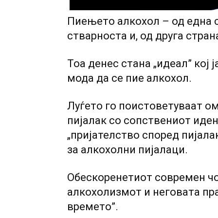
Пиењето алкохол – од една 
стварноста и, од друга стра
Тоа денес стана „идеал” кој 
мода да се пие алкохол.
Луѓето го поистоветуваат о
пијалак co сопствениот иден
„пријателство според пијала
за алкохолни пијалаци.
Обескоренетиот современ чо
алкохолизмот и неговата пра
времето”.