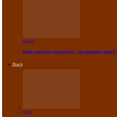
Беседи
Каде е местото на срцето? – „последното место“
Пост
Пост