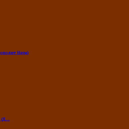
ополит Наум)
 (Д….