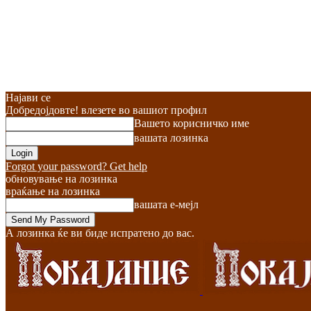
Најави се
Добредојдовте! влезете во вашиот профил
Вашето корисничко име
вашата лозинка
Forgot your password? Get help
обновување на лозинка
враќање на лозинка
вашата е-мејл
А лозинка ќе ви биде испратено до вас.