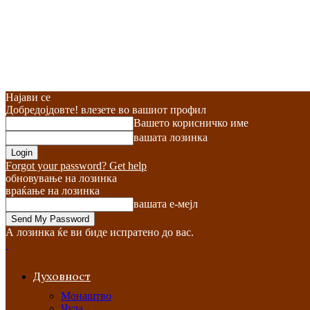
Најави се
Добредојдовте! влезете во вашиот профил
Вашето корисничко име
вашата лозинка
Forgot your password? Get help
обновување на лозинка
враќање на лозинка
вашата е-мејл
А лозинка ќе ви биде испратено до вас.
Духовност
Монаштво
Чуда