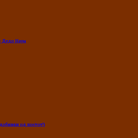
- Дедо Наум
обивки од постот!)