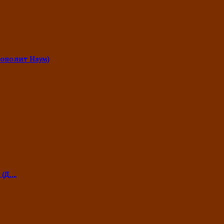
ополит Наум)
 (Д….