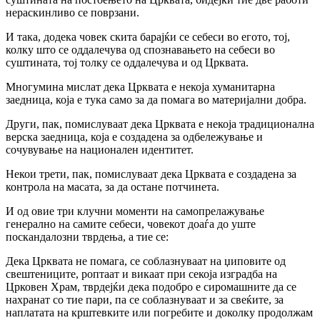
нераскинливо се поврзани.
И така, додека човек скита барајќи се себеси во егото, тој,
колку што се оддалечува од спознавањето на себеси во
суштината, тој толку се оддалечува и од Црквата.
Многумина мислат дека Црквата е некоја хуманитарна
заедница, која е тука само за да помага во материјални добра.
Други, пак, помислуваат дека Црквата е некоја традиционална
верска заедница, која е создадена за одбележување и
сочувување на национален идентитет.
Некои трети, пак, помислуваат дека Црквата е создадена за
контрола на масата, за да остане потчинета.
И од овие три клучни моменти на самопрелажување
генерално на самите себеси, човекот доаѓа до уште
поскандалозни тврдења, а тие се:
Дека Црквата не помага, се соблазнуваат на џиповите од
свештениците, роптаат и викаат при секоја изградба на
Црковен Храм, тврдејќи дека подобро е сиромашните да се
нахранат со тие пари, па се соблазнуваат и за свеќите, за
наплатата на крштевките или погребите и доколку продолжам