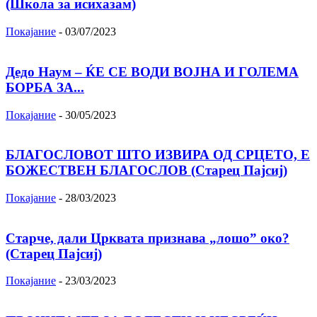
(Школа за исихазам)
Покајание
-
03/07/2023
Дедо Наум – ЌЕ СЕ ВОДИ ВОЈНА И ГОЛЕМА
БОРБА ЗА...
Покајание
-
30/05/2023
БЛАГОСЛОВОТ ШТО ИЗВИРА ОД СРЦЕТО, Ε
БОЖЕСТВЕН БЛАГОСЛОВ (Старец Пајсиј)
Покајание
-
28/03/2023
Старче, дали Црквата признава „лошо” око?
(Старец Пајсиј)
Покајание
-
23/03/2023