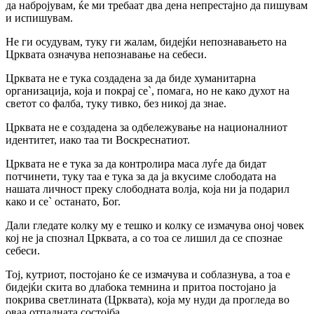
да набројувам, ќе ми требаат два дена непрестајно да пишувам
и испишувам.
Не ги осудувам, туку ги жалам, бидејќи непознавањето на
Црквата означува непознавање на себеси.
Црквата не е тука создадена за да биде хуманитарна
организација, која и покрај се`, помага, но не како духот на
светот со фалба, туку тивко, без никој да знае.
Црквата не е создадена за одбележување на националниот
идентитет, иако таа ти Воскреснатиот.
Црквата не е тука за да контролира маса луѓе да бидат
потчинети, туку таа е тука за да ја вкусиме слободата на
нашата личност преку слободната волја, која ни ја подарил
како и се` останато, Бог.
Дали гледате колку му е тешко и колку се измачува оној човек
кој не ја спознал Црквата, а со тоа се лишил да се спознае
себеси.
Тој, кутриот, постојано ќе се измачува и соблазнува, а тоа е
бидејќи скита во длабока темнина и притоа постојано ја
покрива светлината (Црквата), која му нуди да прогледа во
оваа отпадната состојба.