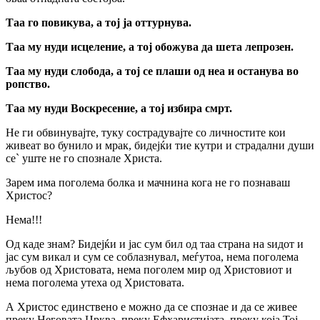
Таа го повикува, а тој ја оттурнува.
Таа му нуди исцеление, а тој обожува да шета лепрозен.
Таа му нуди слобода, а тој се плаши од неа и останува во
ропство.
Таа му нуди Воскресение, а тој избира смрт.
Не ги обвинувајте, туку сострадувајте со личностите кои
живеат во бунило и мрак, бидејќи тие кутри и страдални души
се` уште не го спознале Христа.
Зарем има поголема болка и мачнина кога не го познаваш
Христос?
Нема!!!
Од каде знам? Бидејќи и јас сум бил од таа страна на ѕидот и
јас сум викал и сум се соблазнувал, меѓутоа, нема поголема
љубов од Христовата, нема поголем мир од Христовиот и
нема поголема утеха од Христовата.
А Христос единствено е можно да се спознае и да се живее
преку Неговата Црква, преку Ефхаристијата, преку која Тој