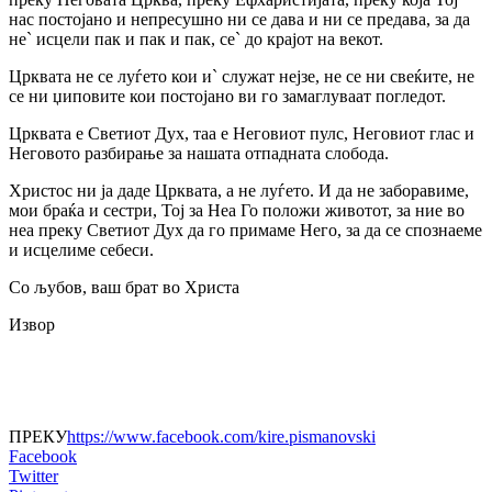
нас постојано и непресушно ни се дава и ни се предава, за да
не` исцели пак и пак и пак, се` до крајот на векот.
Црквата не се луѓето кои и` служат нејзе, не се ни свеќите, не
се ни џиповите кои постојано ви го замаглуваат погледот.
Црквата е Светиот Дух, таа е Неговиот пулс, Неговиот глас и
Неговото разбирање за нашата отпадната слобода.
Христос ни ја даде Црквата, а не луѓето. И да не заборавиме,
мои браќа и сестри, Тој за Неа Го положи животот, за ние во
неа преку Светиот Дух да го примаме Него, за да се спознаеме
и исцелиме себеси.
Со љубов, ваш брат во Христа
Извор
ПРЕКУ
https://www.facebook.com/kire.pismanovski
Facebook
Twitter