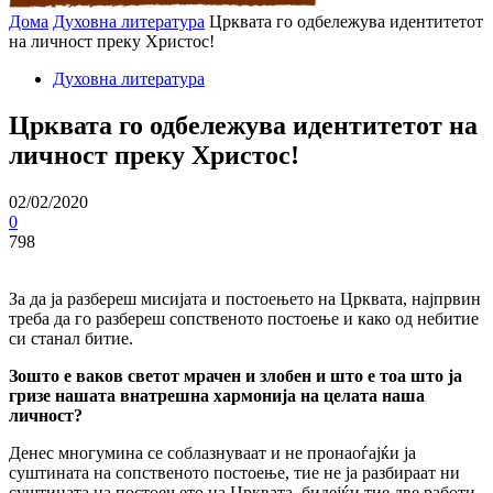
Дома
Духовна литература
Црквата го одбележува идентитетот
на личност преку Христос!
Духовна литература
Црквата го одбележува идентитетот на
личност преку Христос!
02/02/2020
0
798
За да ја разбереш мисијата и постоењето на Црквата, најпрвин
треба да го разбереш сопственото постоење и како од небитие
си станал битие.
Зошто е ваков светот мрачен и злобен и што е тоа што ја
гризе нашата внатрешна хармонија на целата наша
личност?
Денес многумина се соблазнуваат и не пронаоѓајќи ја
суштината на сопственото постоење, тие не ја разбираат ни
суштината на постоењето на Црквата, бидејќи тие две работи