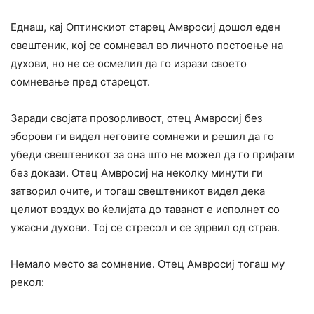
Еднаш, кај Оптинскиот старец Амвросиј дошол еден
свештеник, кој се сомневал во личното постоење на
духови, но не се осмелил да го изрази своето
сомневање пред старецот.
Заради својата прозорливост, отец Амвросиј без
зборови ги видел неговите сомнежи и решил да го
убеди свештеникот за она што не можел да го прифати
без докази. Отец Амвросиј на неколку минути ги
затворил очите, и тогаш свештеникот видел дека
целиот воздух во ќелијата до таванот е исполнет со
ужасни духови. Тој се стресол и се здрвил од страв.
Немало место за сомнение. Отец Амвросиј тогаш му
рекол: