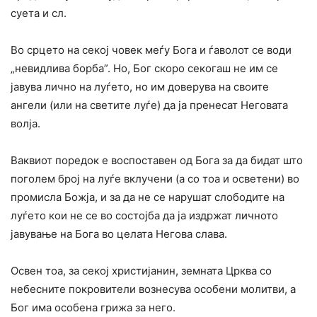
суета и сл.
Во срцето на секој човек меѓу Бога и ѓаволот се води
„невидлива борба”. Но, Бог скоро секогаш не им се
јавува лично на луѓето, но им доверува на своите
ангели (или на светите луѓе) да ја пренесат Неговата
волја.
Ваквиот поредок е воспоставен од Бога за да бидат што
поголем број на луѓе вклучени (а со тоа и осветени) во
промисла Божја, и за да не се нарушат слободите на
луѓето кои не се во состојба да ја издржат личното
јавување на Бога во целата Негова слава.
Освен тоа, за секој христијанин, земната Црква со
небесните покровители вознесува особени молитви, а
Бог има особена грижа за него.