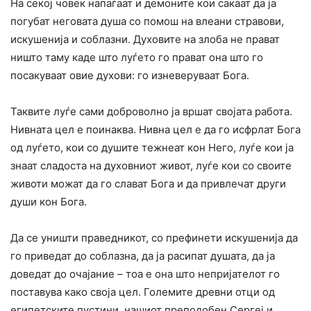
На секој човек напаѓаат и демоните кои сакаат да ја
погубат неговата душа со помош на влеани стравови,
искушенија и соблазни. Духовите на злоба не прават
ништо таму каде што луѓето го прават она што го
посакуваат овие духови: го изневеруваат Бога.
Таквите луѓе сами доброволно ја вршат својата работа.
Нивната цел е поинаква. Нивна цел е да го исфрлат Бога
од луѓето, кои со душите тежнеат кон Него, луѓе кои ја
знаат сладоста на духовниот живот, луѓе кои со своите
животи можат да го слават Бога и да привлечат други
души кон Бога.
Да се уништи праведникот, со префинети искушенија да
го приведат до соблазна, да ја расипат душата, да ја
доведат до очајание – тоа е она што непријателот го
поставува како своја цел. Големите древни отци од
египетските пустини, нашиот преподобен Сергеј и