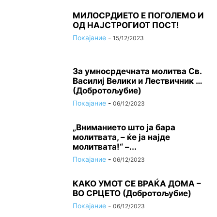
МИЛОСРДИЕТО Е ПОГОЛЕМО И
ОД НАЈСТРОГИОТ ПОСТ!
Покајание
-
15/12/2023
За умносрдечната молитва Св.
Василиј Велики и Лествичник …
(Добротољубие)
Покајание
-
06/12/2023
„Вниманието што jа бара
молитвата, – ќе jа најде
молитвата!“ –...
Покајание
-
06/12/2023
КАКО УМОТ СЕ ВРАЌА ДОМА –
ВО СРЦЕТО (Добротољубие)
Покајание
-
06/12/2023