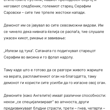
неговиот следбеник, големиот старец Серафим
Саровски – сите тие трпеле жестоки напади.
Демонот им се јавувал во сите севозможни видови. Им
се чинело дека нивната ќелија се распаѓа, тие слушале
ужасен кикот, рикање и завивање:
„Излези од тука“. Сатаната го подигнувал старецот
Серафим во висина и го фрлал надолу.
Таму каде што е готово да се разгори живото жариште
на верата, распламтениот оган на благодатта, таму
демонот ги користи сите усилби да го изгасне овој оган.
Демоните (како Ангелите) имаат различни способности:
некои „се специјализираат“ во алчноста, други
предизвикуваат блудни страсти, трети – гнев, четврти –