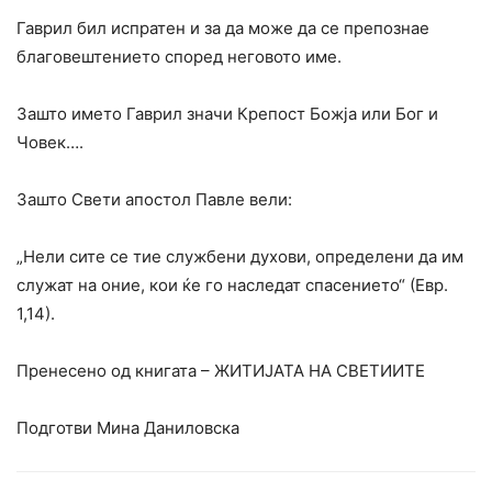
Гаврил бил испратен и за да може да се препознае
благовештението според неговото име.
Зашто името Гаврил значи Крепост Божја или Бог и
Човек….
Зашто Свети апостол Павле вели:
„Нели сите се тие службени духови, определени да им
служат на оние, кои ќе го наследат спасението“ (Евр.
1,14).
Пренесено од книгата – ЖИТИЈАТА НА СВЕТИИТЕ
Подготви Мина Даниловска