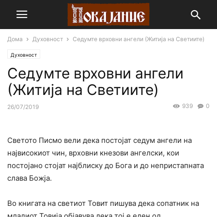
Дома
Духовност
Седумте врховни ангели (Житија на Светиите)
Духовност
Седумте врховни ангели
(Житија на Светиите)
939
0
26/07/2019
Светото Писмо вели дека постојат седум ангели на
највисокиот чин, врховни кнезови ангелски, кои
постојано стојат најблиску до Бога и до непристапната
слава Божја.
Во книгата на светиот Товит пишува дека сопатник на
младиот Товија објавува дека тој е еден од