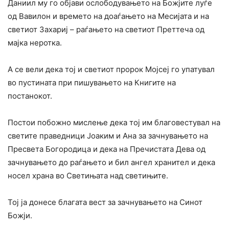
Даниил му го објави ослободувањето на Божјите луѓе
од Вавилон и времето на доаѓањето на Месијата и на
светиот Захариј – раѓањето на светиот Преттеча од
мајка неротка.
А се вели дека тој и светиот пророк Мојсеј го упатувал
во пустината при пишувањето на Книгите на
постанокот.
Постои побожно мислење дека тој им благовестувал на
светите праведници Јоаким и Ана за зачнувањето на
Пресвета Богородица и дека на Пречистата Дева од
зачнувањето до раѓањето и бил ангел хранител и дека
носел храна во Светињата над светињите.
Тој ја донесе благата вест за зачнувањето на Синот
Божји.