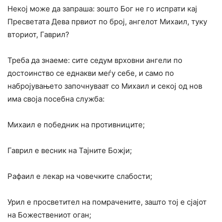
Некој може да запраша: зошто Бог не го испрати кај
Пресветата Дева првиот по број, ангелот Михаил, туку
вториот, Гаврил?
Треба да знаеме: сите седум врховни ангели по
достоинство се еднакви меѓу себе, и само по
набројувањето започнуваат со Михаил и секој од нов
има своја посебна служба:
Михаил е победник на противниците;
Гаврил е весник на Тајните Божји;
Рафаил е лекар на човечките слабости;
Урил е просветител на помрачените, зашто тој е сјајот
на Божествениот оган;