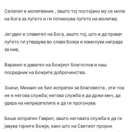
Селатил е молитвеник , зашто тој постојано му се моли
на Бога за луѓето и ги потикнува луѓето на молитва;
Јегудил е славител на Бога, зашто тој, што и да прават
луѓето ги утврдува во слава Божја и измолува награда
за нив;
Варахил е давател на Божјиот благослов и наш
посредник на Божјите доброчинства.
Значи, Михаил не бил испратен за благовеста , оти тоа
не е негова служба; негова служба е да држи меч, да
удира на непријателите и да ги прогонува.
Беше испратен Гаврил, зашто неговата служба е да ги
јавува тајните Божји, како што на Светиот пророк