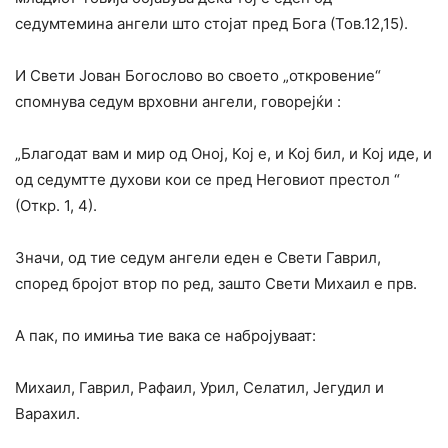
седумтемина ангели што стојат пред Бога (Тов.12,15).
И Свети Јован Богослово во своето „откровение“
спомнува седум врховни ангели, говорејќи :
„Благодат вам и мир од Оној, Кој е, и Кој бил, и Кој иде, и
од седумтте духови кои се пред Неговиот престол “
(Откр. 1, 4).
Значи, од тие седум ангели еден е Свети Гаврил,
според бројот втор по ред, зашто Свети Михаил е прв.
А пак, по имиња тие вака се набројуваат:
Михаил, Гаврил, Рафаил, Урил, Селатил, Јегудил и
Варахил.