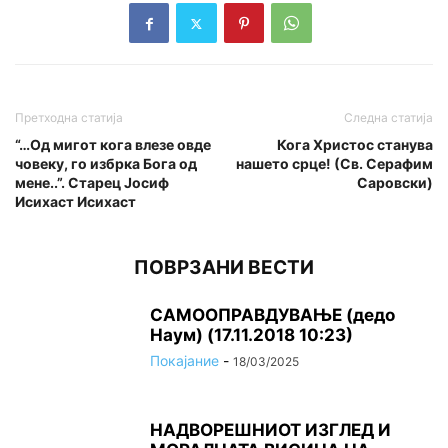
Претходна статија
Следна статија
“…Oд мигот кога влезе овде
Кога Христос станува
човеку, го избрка Бога од
нашето срце! (Св. Серафим
мене..”. Старец Јосиф
Саровски)
Исихаст Исихаст
ПОВРЗАНИ ВЕСТИ
САМООПРАВДУВАЊЕ (дедо
Наум) (17.11.2018 10:23)
Покајание
-
18/03/2025
НАДВОРЕШНИОТ ИЗГЛЕД И