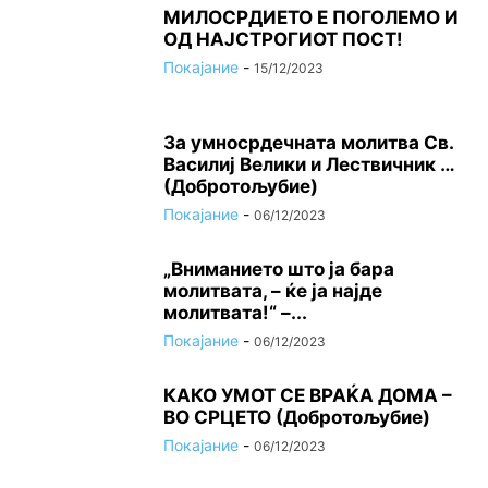
МИЛОСРДИЕТО Е ПОГОЛЕМО И
ОД НАЈСТРОГИОТ ПОСТ!
Покајание
-
15/12/2023
За умносрдечната молитва Св.
Василиј Велики и Лествичник …
(Добротољубие)
Покајание
-
06/12/2023
„Вниманието што jа бара
молитвата, – ќе jа најде
молитвата!“ –...
Покајание
-
06/12/2023
КАКО УМОТ СЕ ВРАЌА ДОМА –
ВО СРЦЕТО (Добротољубие)
Покајание
-
06/12/2023