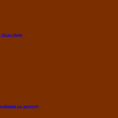
- Дедо Наум
обивки од постот!)