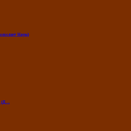
ополит Наум)
 (Д….