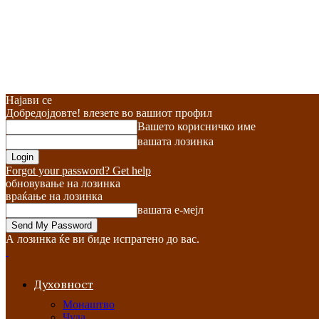
Најави се
Добредојдовте! влезете во вашиот профил
Вашето корисничко име
вашата лозинка
Forgot your password? Get help
обновување на лозинка
враќање на лозинка
вашата е-мејл
А лозинка ќе ви биде испратено до вас.
Духовност
Монаштво
Чуда