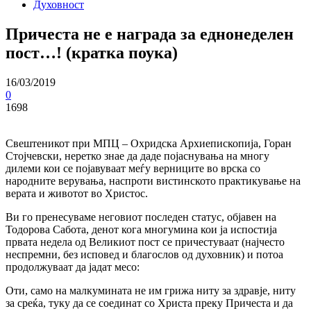
Духовност
Причеста не е награда за еднонеделен
пост…! (кратка поука)
16/03/2019
0
1698
Свештеникот при МПЦ – Охридска Архиепископија, Горан
Стојчевски, неретко знае да даде појаснувања на многу
дилеми кои се појавуваат меѓу верниците во врска со
народните верувања, наспроти вистинското практикување на
верата и животот во Христос.
Ви го пренесуваме неговиот последен статус, објавен на
Тодорова Сабота, денот кога многумина кои ја испостија
првата недела од Великиот пост се причестуваат (најчесто
неспремни, без исповед и благослов од духовник) и потоа
продолжуваат да јадат месо:
Оти, само на малкумината не им грижа ниту за здравје, ниту
за среќа, туку да се соединат со Христа преку Причеста и да