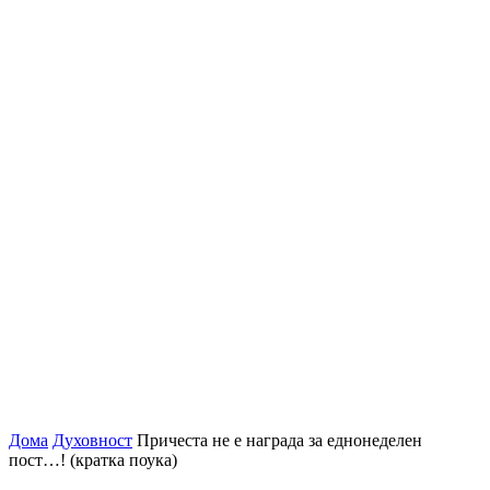
Дома
Духовност
Причеста не е награда за еднонеделен
пост…! (кратка поука)