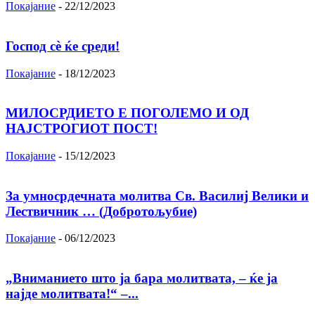
Покајание
-
22/12/2023
Господ сѐ ќе среди!
Покајание
-
18/12/2023
МИЛОСРДИЕТО Е ПОГОЛЕМО И ОД
НАЈСТРОГИОТ ПОСТ!
Покајание
-
15/12/2023
За умносрдечната молитва Св. Василиј Велики и
Лествичник … (Добротољубие)
Покајание
-
06/12/2023
„Вниманието што jа бара молитвата, – ќе jа
најде молитвата!“ –...