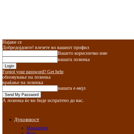
Најави се
Добредојдовте! влезете во вашиот профил
Вашето корисничко име
вашата лозинка
Forgot your password? Get help
обновување на лозинка
враќање на лозинка
вашата е-мејл
А лозинка ќе ви биде испратено до вас.
Духовност
Монаштво
Чуда