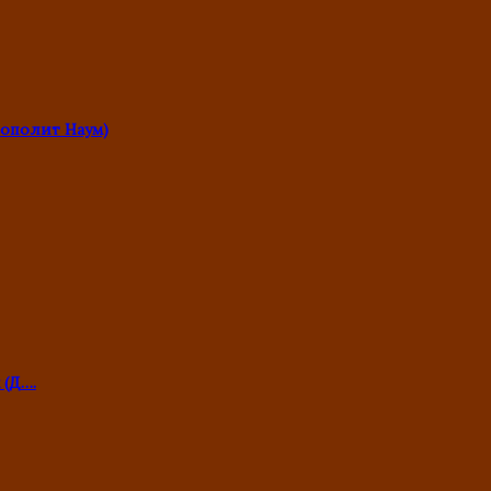
ополит Наум)
 (Д….