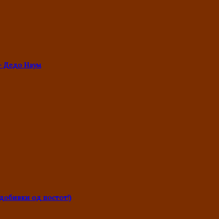
- Дедо Наум
обивки од постот!)