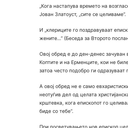
„Кога настапува времето на возглас
Јован Златоуст, „сите се целиваме”.
И „клериците го поздравуваат епис
жените…” (Беседа за Второто послан
Овој обред е до ден-денес зачуван 
Коптите и на Ерменците, кои не бил
затоа често подобро ги одразуваат 
А овој обред не е само евхаристиск
неотуѓив дел од целата христијанск
крштевка, кога епископот го целив
биде со тебе“.
При посветувањето нов епископ цело