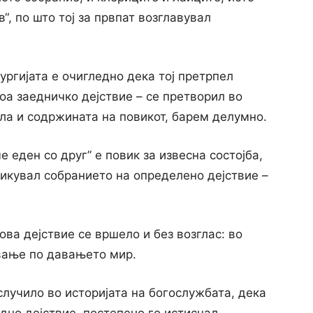
в“, по што тој за првпат возглавувал
ургијата е очигледно дека тој претрпел
тоа заедничко дејствие – се претворил во
ла и содржината на повикот, барем делумно.
 еден со друг” е повик за извесна состојба,
викувал собранието на определено дејствие –
ва дејствие се вршело и без возглас: во
вање по давањето мир.
случило во историјата на богослужбата, дека