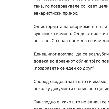
така, го поздравувале со „свет цели
евхаристиски принос.
Од историјата на овој момент на лит
суштинска измена. Од дејствие – и 
возглас. Со оваа промена се измени
Денешниот возглас „да се возљубиме
додека во древниот облик тој го по
„поздравете се еден со друг“.
Според сведоштвата што ги имаме, о
неколку документи е опишано цели
Очигледно е, како што не еднаш се 