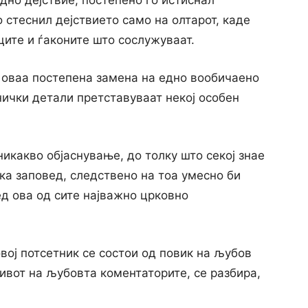
едно дејствие, постепено го истиснал
 стеснил дејствието само на олтарот, каде
ците и ѓаконите што сослужуваат.
а оваа постепена замена на едно вообичаено
хнички детали претставуваат некој особен
никакво објаснување, до толку што секој знае
ка заповед, следствено на тоа умесно би
ед ова од сите најважно црковно
овој потсетник се состои од повик на љубов
ивот на љубовта коментаторите, се разбира,