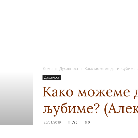
Дома
Духовност
Како можеме да ги љубиме 
Духовност
Како можеме д
љубиме? (Але
25/01/2019
796
0