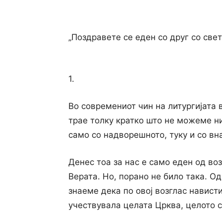
„Поздравете се еден со друг со свет
1.
Во современиот чин на литургијата 
трае толку кратко што не можеме ни
само со надворешното, туку и со вн
Денес тоа за нас е само еден од во
Верата. Но, порано не било така. О
знаеме дека по овој возглас навист
учествувала целата Црква, целото 