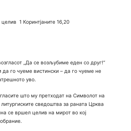
 целив 1 Коринтјаните 16,20
возгласот „Да се возљубиме еден со друг!“
 да го чуеме вистински – да го чуеме не
атрешното уво.
згласите што му претходат на Символот на
д литургиските сведоштва за раната Црква
ина се вршел целив на мирот во кој
собрание.