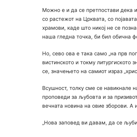
Можно е и да се претпостави дека 
со растежот на Црквата, со појават
храмови, каде што никој не се позна
наша гледна точка, би бил обична ф
Но, сево ова е така само „на прв по
вистинското и токму литургиското з
се, значењето на самиот израз „хрис
Всушност, толку сме се навикнале н
проповеди за љубовта и за призивот 
вечната новина на овие зборови. А 
„Нова заповед ви давам, да се љубит