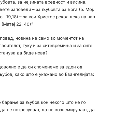
убовта, за нејзината вредност и висина.
ете заповеди – за љубовта за Бога (5. Мој.
ој. 19,18) – за кои Христос рекол дека на нив
(Матеј 22, 40)?
аповед, новина не само во моментот на
асителот, туку и за ситевремиња и за сите
станува да биде нова?
оволно е да си споменеме за еден од
љубов, како што е укажано во Евангелијата:
 барање за љубов кон некого што не го
да не потресуваат, да не вознемируваат, да