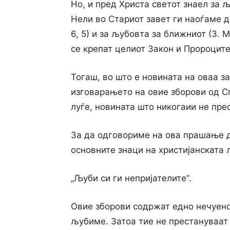
Но, и пред Христа светот знаел за љ
Нели во Стариот завет ги наоѓаме дв
6, 5) и за љубовта за ближниот (3. М
се крепат целиот Закон и Пророците 
Тогаш, во што е новината на оваа з
изговарањето на овие зборови од Сп
луѓе, новината што никогаии не пре
За да одговориме на ова прашање д
основните знаци на христијанската 
„Љуби си ги непријателите“.
Овие зборови содржат едно нечуено
љубиме. Затоа тие не престануваат 