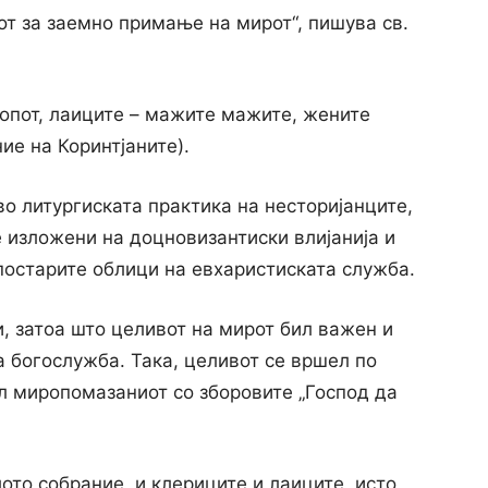
от за заемно примање на мирот“, пишува св.
копот, лаиците – мажите мажите, жените
ие на Коринтјаните).
во литургиската практика на несторијанците,
е изложени на доцновизантиски влијанија и
постарите облици на евхаристиската служба.
и, затоа што целивот на мирот бил важен и
а богослужба. Така, целивот се вршел по
ал миропомазаниот со зборовите „Господ да
то собрание, и клериците и лаиците, исто