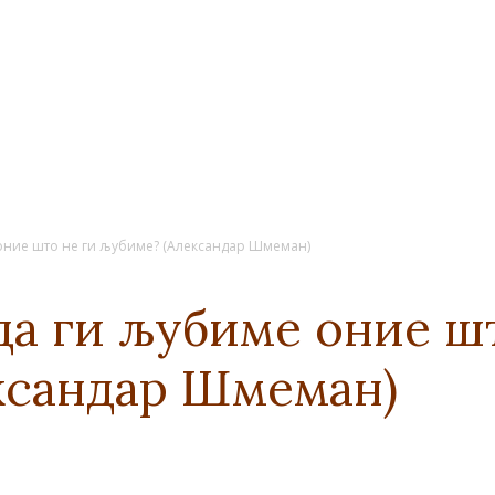
оние што не ги љубиме? (Александар Шмеман)
а ги љубиме оние шт
ксандар Шмеман)