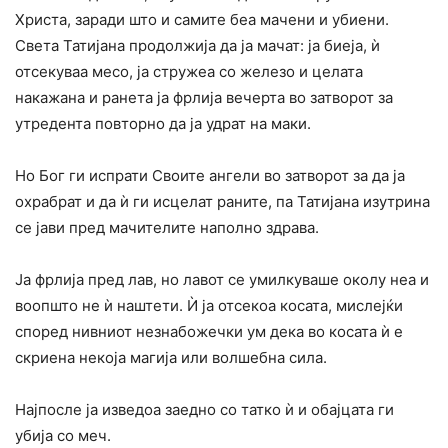
Христа, заради што и самите беа мачени и убиени.
Света Татијана продолжија да ја мачат: ја биеја, ѝ
отсекуваа месо, ја стружеа со железо и целата
накажана и ранета ја фрлија вечерта во затворот за
утредента повторно да ја удрат на маки.
Но Бог ги испрати Своите ангели во затворот за да ја
охрабрат и да ѝ ги исцелат раните, па Татијана изутрина
се јави пред мачителите наполно здрава.
Ја фрлија пред лав, но лавот се умилкуваше околу неа и
воопшто не ѝ наштети. Ѝ ја отсекоа косата, мислејќи
според нивниот незнабожечки ум дека во косата ѝ е
скриена некоја магија или волшебна сила.
Најпосле ја изведоа заедно со татко ѝ и обајцата ги
убија со меч.