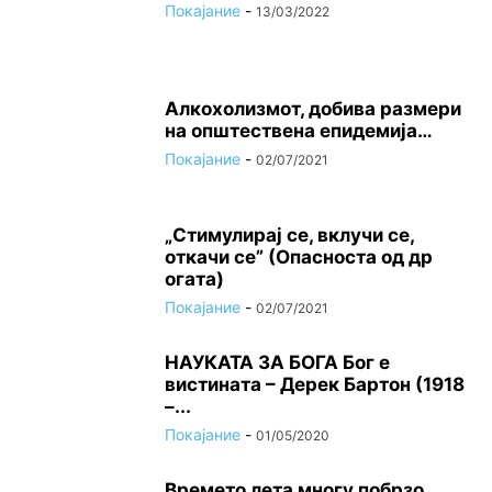
Покајание
-
13/03/2022
Алкохолизмот, добива размери
на општествена епидемија…
Покајание
-
02/07/2021
„Стимулирај се, вклучи се,
откачи се” (Опасноста од др
огата)
Покајание
-
02/07/2021
НАУКАТА ЗА БОГА Бог е
вистината – Дерек Бартон (1918
–...
Покајание
-
01/05/2020
Времето лета многу побрзо