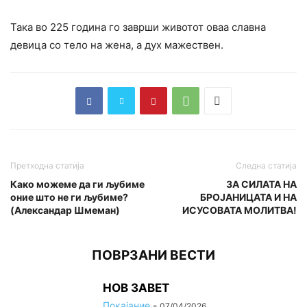
Така во 225 година го заврши животот оваа славна
девица со тело на жена, а дух мажествен.
Претходна статија
Следна статија
Како можеме да ги љубиме
ЗА СИЛАТА НА
оние што не ги љубиме?
БРОЈАНИЦАТА И НА
(Александар Шмеман)
ИСУСОВАТА МОЛИТВА!
ПОВРЗАНИ ВЕСТИ
НОВ ЗАВЕТ
Покајание
-
07/04/2026