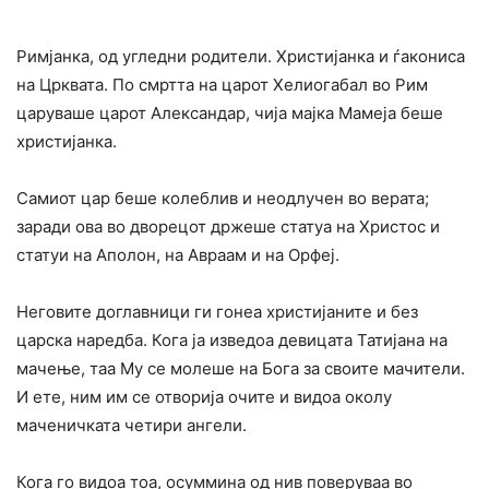
Римјанка, од угледни родители. Христијанка и ѓакониса
на Црквата. По смртта на царот Хелиогабал во Рим
царуваше царот Александар, чија мајка Мамеја беше
христијанка.
Самиот цар беше колеблив и неодлучен во верата;
заради ова во дворецот држеше статуа на Христос и
статуи на Аполон, на Авраам и на Орфеј.
Неговите доглавници ги гонеа христијаните и без
царска наредба. Кога ја изведоа девицата Татијана на
мачење, таа Му се молеше на Бога за своите мачители.
И ете, ним им се отворија очите и видоа околу
маченичката четири ангели.
Кога го видоа тоа, осуммина од нив поверуваа во