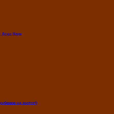
- Дедо Наум
обивки од постот!)