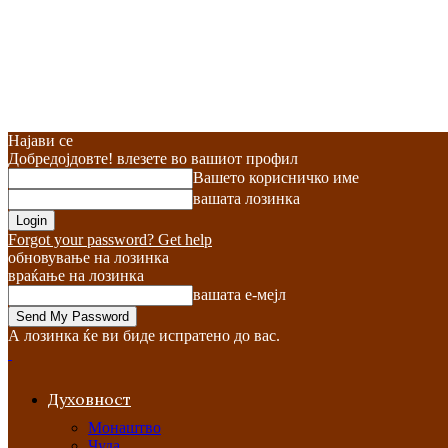
Најави се
Добредојдовте! влезете во вашиот профил
Вашето корисничко име
вашата лозинка
Forgot your password? Get help
обновување на лозинка
враќање на лозинка
вашата е-мејл
А лозинка ќе ви биде испратено до вас.
Духовност
Монаштво
Чуда