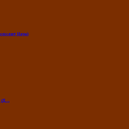
ополит Наум)
 (Д….