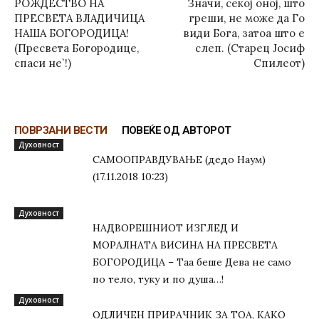
РОЖДЕСТВО НА
Значи, секој оној, што
ПРЕСВЕТА ВЛАДИЧИЦА
греши, не може да Го
НАША БОГОРОДИЦА!
види Бога, затоа што е
(Пресвета Богородице,
слеп. (Старец Јосиф
спаси не`!)
Спилеот)
ПОВРЗАНИ ВЕСТИ
ПОВЕЌЕ ОД АВТОРОТ
Духовност
САМООПРАВДУВАЊЕ (дедо Наум)
(17.11.2018 10:23)
Духовност
НАДВОРЕШНИОТ ИЗГЛЕД И
МОРАЛНАТА ВИСИНА HA ПРЕСВЕТА
БОГОРОДИЦА – Таа беше Дева не само
по тело, туку и по душа…!
Духовност
ОДЛИЧЕН ПРИРАЧНИК ЗА ТОА, КАКО