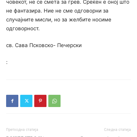
човекот, не се смета за грев. Среќен е оној што
не фантазира. Ние не сме одговорни за
случајните мисли, но за желбите носиме
одговорност.
св. Сава Псковско- Печерски
:
Претходна статија
Следна статија