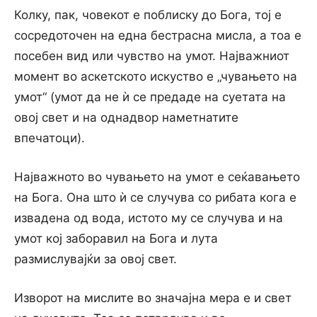
Колку, пак, човекот е поблиску до Бога, тој е
сосредоточен на една бестрасна мисла, а тоа е
посебен вид или чувство на умот. Најважниот
момент во аскетското искуство е „чувањето на
умот“ (умот да не ѝ се предаде на суетата на
овој свет и на однадвор наметнатите
впечатоци).
Најважното во чувањето на умот е сеќавањето
на Бога. Она што ѝ се случува со рибата кога е
извадена од вода, истото му се случува и на
умот кој заборавил на Бога и лута
размислувајќи за овој свет.
Изворот на мислите во значајна мера е и свет