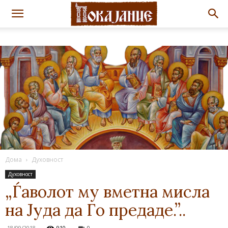
Дома
Духовност
Духовност
„Ѓаволот му вметна мисла
на Јуда да Го предаде.”..
18/09/2018
910
0