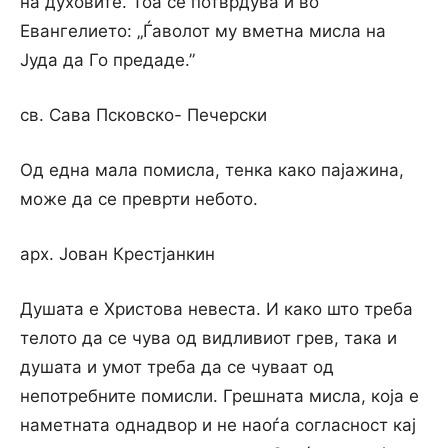
на духовите. Тоа се потврдува и во
Евангелието: „Ѓаволот му вметна мисла на
Јуда да Го предаде.”
св. Сава Псковско- Печерски
Од една мала помисла, тенка како пајажина,
може да се преврти небото.
арх. Јован Крестјанкин
Душата е Христова невеста. И како што треба
телото да се чува од видливиот грев, така и
душата и умот треба да се чуваат од
непотребните помисли. Грешната мисла, која е
наметната однадвор и не наоѓа согласност кај