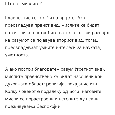
Што се мислите?
Главно, тие се желби на срцето. Ако
преовладува првиот вид, мислите ќе бидат
насочени кон потребите на телото. При развојот
на разумот се појавува вториот вид, тогаш
преовладуваат умните интереси за науката,
уметноста.
А ако постои благодатен разум (третиот вид),
мислите првенствено ќе бидат насочени кон
духовната област: религија, покајание итн.
Колку човекот е подалеку од Бога, неговите
мисли се порастроени и неговите душевни
преживувања беспокојни.