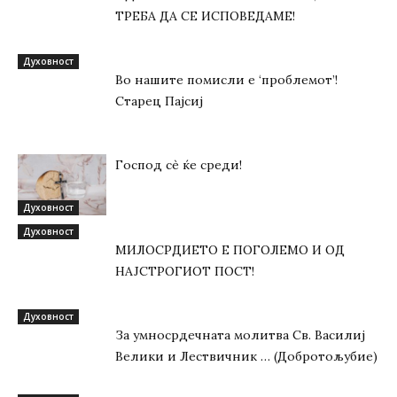
ТРЕБА ДА СЕ ИСПОВЕДАМЕ!
Духовност
Во нашите помисли е ‘проблемот’!
Старец Пајсиј
Господ сѐ ќе среди!
Духовност
Духовност
МИЛОСРДИЕТО Е ПОГОЛЕМО И ОД
НАЈСТРОГИОТ ПОСТ!
Духовност
За умносрдечната молитва Св. Василиј
Велики и Лествичник … (Добротољубие)