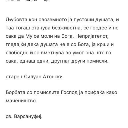
Љубовта кон овоземното ја пустоши душата, и
таа тогаш станува безживотна, се гордее и не
сака да Му се моли на Бога. Непријателот,
гледајќи дека душата не е со Бога, ја крши и
слободно ѝ го вметнува во умот она што го
сака, еднаш едни, другпат други помисли.
старец Силуан Атонски
Борбата со помислите Господ ја прифаќа како
мачеништво.
св. Варсануфиј.