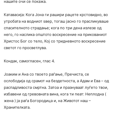
нашите очи се покажа.
Катавасија: Кога Јона ги рашири рацете крстовидно, во
утробата на водниот ѕвер, тогаш јасно го прасликуваше
спасителното страдање; кога по три дена излезе од
него, го наслика општото воскресение на прикованиот
Христос Бог со тело, Кој со тридневното воскресение
светот го просветлува.
Кондак, самогласен, глас 4.
Јоаким и Ана со твоето раѓање, Пречиста, се
ослободија од срамот на бездетноста, а Адам и Ева – од
распадливоста смртна. Затоа и празнуваат луѓето твои,
избавени од гревовната вина, кога ти пеат: Неплодна (
жена ) ја раѓа Богородица и, на Животот наш –
Хранителката.