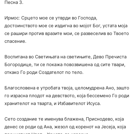
Песна 3.
Ирмосː Срцето мое се утврди во Господа,
достоинството мое се издигна во мојот Бог, устата моја
се рашири против вразите мои, се развеселив во Твоето
спасение.
Воспитана во Светињата на светињите, Дево Пречиста
Богородице, ти се покажа повозвишена од сите твари,
откако Го роди Создателот по тело.
Благословена е утробата твоја, целомудрена Ано, зашто
го израсна плодот на девството, која бессемено Го роди
хранителот на тварта, и Избавителот Исуса.
Сето создание те именува блажена, Приснодево, која
денес се роди од Ана, жезол од коренот на Јесеја, која