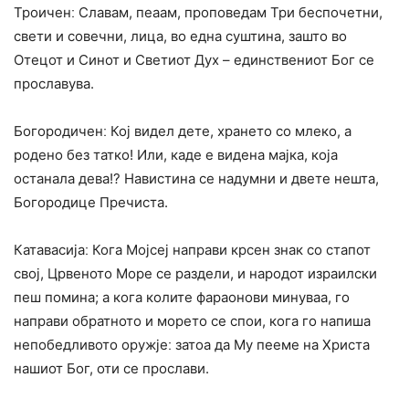
Троиченː Славам, пеаам, проповедам Три беспочетни,
свети и совечни, лица, во една суштина, зашто во
Отецот и Синот и Светиот Дух – единствениот Бог се
прославува.
Богородиченː Кој видел дете, хрането со млеко, а
родено без татко! Или, каде е видена мајка, која
останала дева!? Навистина се надумни и двете нешта,
Богородице Пречиста.
Катавасијаː Кога Мојсеј направи крсен знак со стапот
свој, Црвеното Море се раздели, и народот израилски
пеш помина; а кога колите фараонови минуваа, го
направи обратното и морето се спои, кога го напиша
непобедливото оружјеː затоа да Му пееме на Христа
нашиот Бог, оти се прослави.