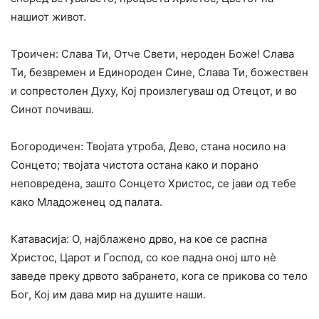
нашиот живот.
Троичен: Слава Ти, Отче Свети, нероден Боже! Слава
Ти, безвремен и Единороден Сине, Слава Ти, божествен
и сопрестолен Духу, Кој произлегуваш од Отецот, и во
Синот почиваш.
Богородичен: Твојата утроба, Дево, стана носило на
Сонцето; твојата чистота остана како и порано
неповредена, зашто Сонцето Христос, се јави од тебе
како Младоженец од палата.
Катавасија: О, најблажено дрво, на кое се распна
Христос, Царот и Господ, со кое падна оној што нѐ
заведе преку дрвото забрането, кога се прикова со тело
Бог, Кој им дава мир на душите наши.