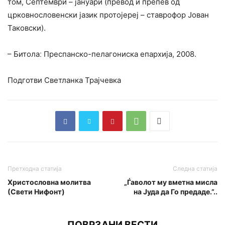
том, Септември – јануари (превод и препев од
црковнословенски јазик протојереј – ставрофор Јован
Таковски).
– Битолаː Преспанско-пелагониска епархија, 2008.
Подготви Светланка Трајчевка
Претходна статија
Следна статија
Христословна молитва
„Ѓаволот му вметна мисла
(Свети Нифонт)
на Јуда да Го предаде.”..
ПОВРЗАНИ ВЕСТИ