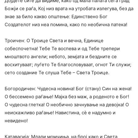
Дојдете сите да видиме, како од мала палата сега град
Божји се раѓа, Кој низ врата на утробата излегува, без да
знае за било какво општењеː Единствено Бог
Создателот низ неа помина, како по необична патека!
Троиченː О Троице Света и вечна, Единице
собеспочетна! Тебе Те воспева и од Тебе трепери
мноштвото ангели; небото, земјата и бездните се
восхитуваат; луѓето Те благословуваат, огнот Ти служи;
сето создание Те слуша Тебе – Света Троице.
Богородиченː Чудесна новина! Бог (стану) Син на жена!
О бессемено раѓање! Мајка без маж, а роденото е Бог!
О чудесна глетка! О необично зачнување на девојка! О
неискажливо раѓање! Навистина, сѐ е надумно и
невидено!
Катавасијаː Млади момчиња, на број како и Света