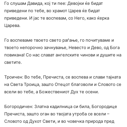
Го слушам Давида, кој ти пее: Девојки ќе бидат
приведени по тебе, во храмот Царев ќе бидат
приведени. И јас те воспевам, со Него, како ќерка
Царева.
Го воспеваме твоето свето раѓање, го почитуваме и
твоето непорочно зачнување, Невесто и Дево, од Бога
повикана! Со нас слават ангелските чинови и душите на
светите.
Троичен: Во тебе, Пречиста, се воспева и слави тајната
на Света Троица, зашто Отецот благоволи и Словото се
всели во тебе, а Божествениот Дух те осени.
Богородичен: Златна кадилница си била, Богородице
Пречиста, зашто оган во твојата утроба се всели –
Словото од Духот Свети, и во човечка природа пред