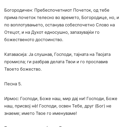
Богородиченː Пребеспочетниот Почеток, од тебе
прима почеток телесно во времето, Богородице, но, и
по воплотувањето, останува собеспочетно Слово на
Отецот, и на Духот едносушно, запазувајќи го
божественото достоинство.
Катавасијаː Ја слушнав, Господи, тајната на Твојата
промисла; ги разбрав делата Твои и го прославив
Твоето божество.
Песна 5.
Ирмос: Господи, Боже наш, мир дај ни! Господи, Боже
наш, присвој нѐ! Господи, освен Тебе, друг (Бог) не
знаеме; името Твое го именуваме!