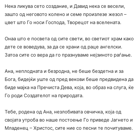
Нека ликува сето создание, и Давид нека се весели,
зашто од неговото колено и семе произлезе жезол –
цвет што Го носи Господа, Творецот на вселената.
Онаа што е посвета од сите свети, во светиот храм како
дете се воведува, за да се храни од раце ангелски.
Затоа сите со вера да го празнуваме нејзиното раѓање.
Ана, неплодната и безродна, не беше бездетна и за
Бога, бидејќи уште од пред векови беше предвидена да
биде мајка на Пречиста Дева, која, во образ на слуга, ќе
Го роди Создателот на природата.
Тебе, родена од Ана, незлобивата овчичка, која од
својата утроба во наше постоење Го приведе Јагнето и
Младенец – Христос, сите ние со песни те почитуваме.