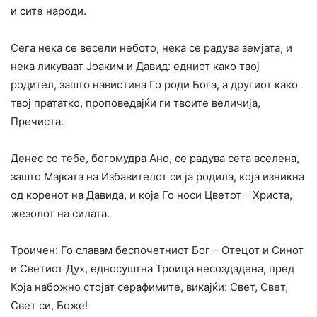
и сите народи.
Сега нека се весели небото, нека се радува земјата, и
нека ликуваат Јоаким и Давидː едниот како твој
родител, зашто навистина Го роди Бога, а другиот како
твој прататко, проповедајќи ги твоите величија,
Пречиста.
Денес со тебе, богомудра Ано, се радува сета вселена,
зашто Мајката на Избавителот си ја родила, која изникна
од коренот на Давида, и која Го носи Цветот – Христа,
жезолот на силата.
Троиченː Го славам беспочетниот Бог – Отецот и Синот
и Светиот Дух, едносуштна Троица несоздадена, пред
Која набожно стојат серафимите, викајќиː Свет, Свет,
Свет си, Боже!