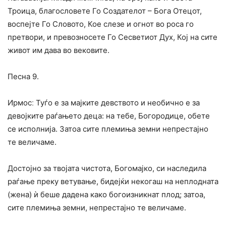
Троица, благословете Го Создателот – Бога Отецот,
воспејте Го Словото, Кое слезе и огнот во роса го
претвори, и превозносете Го Сесветиот Дух, Кој на сите
живот им дава во вековите.
Песна 9.
Ирмосː Туѓо е за мајките девството и необично е за
девојките раѓањето деца: на тебе, Богородице, обете
се исполнија. Затоа сите племиња земни непрестајно
те величаме.
Достојно за твојата чистота, Богомајко, си наследила
раѓање преку ветување, бидејќи некогаш на неплодната
(жена) ѝ беше дадена како богоизникнат плод; затоа,
сите племиња земни, непрестајно те величаме.