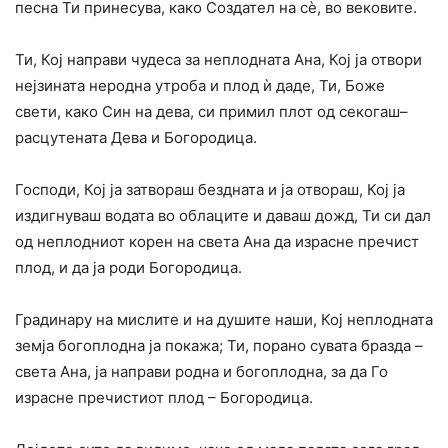
песна Ти принесува, како Создател на сѐ, во вековите.
Ти, Кој направи чудеса за неплодната Ана, Кој ја отвори
нејзината неродна утроба и плод ѝ даде, Ти, Боже
свети, како Син на дева, си примил плот од секогаш–
расцутената Дева и Богородица.
Господи, Кој ја затвораш бездната и ја отвораш, Кој ја
издигнуваш водата во облаците и даваш дожд, Ти си дал
од неплодниот корен на света Ана да израсне пречист
плод, и да ја роди Богородица.
Градинару на мислите и на душите наши, Кој неплодната
земја богоплодна ја покажа; Ти, порано сувата бразда –
света Ана, ја направи родна и богоплодна, за да Го
израсне пречистиот плод – Богородица.