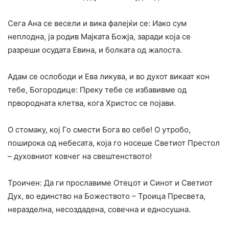
Сега Ана се весели и вика фалејќи се: Иако сум
неплодна, ја родив Мајката Божја, заради која се
разреши осудата Евина, и болката од жалоста.
Адам се ослободи и Ева ликува, и во духот викаат кон
тебе, Богородице: Преку тебе се избавивме од
првородната клетва, кога Христос се појави.
О стомаку, кој Го смести Бога во себе! О утробо,
поширока од небесата, која го носеше Светиот Престол
– духовниот ковчег на свештенството!
Троичен: Да ги прославиме Отецот и Синот и Светиот
Дух, во единство на Божеството – Троица Пресвета,
неразделна, несоздадена, совечна и едносушна.