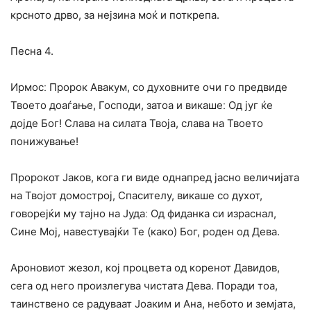
крсното дрво, за нејзина моќ и поткрепа.
Песна 4.
Ирмосː Пророк Авакум, со духовните очи го предвиде
Твоето доаѓање, Господи, затоа и викашеː Од југ ќе
дојде Бог! Слава на силата Твоја, слава на Твоето
понижување!
Пророкот Јаков, кога ги виде однапред јасно величијата
на Твојот домострој, Спасителу, викаше со духот,
говорејќи му тајно на Јудаː Од фиданка си израснал,
Сине Мој, навестувајќи Те (како) Бог, роден од Дева.
Ароновиот жезол, кој процвета од коренот Давидов,
сега од него произлегува чистата Дева. Поради тоа,
таинствено се радуваат Јоаким и Ана, небото и земјата,