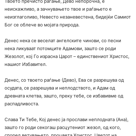
Твоето пречисто раѓање, Дево непорочна, е
неискажливо, а зачнувањето твое и раѓањето е
неизглаголиво, Невесто незаневестена, бидејќи Самиот
Бог се облече во мојата природа.
Денес нека се веселат ангелските чинови, со песни
нека ликуваат потомците Адамови, зашто се роди
Жезолот, кој Го израсна Царот – единствениот Христос,
нашиот Избавител.
Денес, со твоето раѓање (Дево), Ева се разрешува од
осудата, се разрешува и неплодството, и Адам од
древната клетва, зашто, преку тебе, се избавивме од
распадливоста.
Слава Ти Тебе, Кој денес ја прослави неплодната (Ана),
зашто го роди секогаш расцутениот жезол, од кого,
според ветувањето, процвета Христос, Цветот на