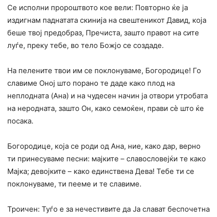
Се исполни пророштвото кое вели: Повторно ќе ја
издигнам паднатата скинија на свештеникот Давид, која
беше твој предобраз, Пречиста, зашто правот на сите
луѓе, преку тебе, во тело Божјо се создаде.
На пелените твои им се поклонуваме, Богородице! Го
славиме Оној што порано те даде како плод на
неплодната (Ана) и на чудесен начин ја отвори утробата
на неродната, зашто Он, како семоќен, прави сѐ што ќе
посака.
Богородице, која се роди од Ана, ние, како дар, верно
ти принесуваме песни: мајките – славословејќи те како
Мајка; девојките – како единствена Дева! Тебе ти се
поклонуваме, ти пееме и те славиме.
Троичен: Туѓо е за нечестивите да Ја слават беспочетна