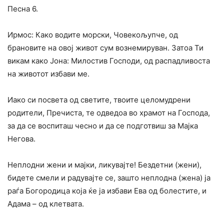
Песна 6.
Ирмос: Како водите морски, Човекољупче, од
брановите на овој живот сум вознемируван. Затоа Ти
викам како Јона: Милостив Господи, од распадливоста
на животот избави ме.
Иако си посвета од светите, твоите целомудрени
родители, Пречиста, те одведоа во храмот на Господа,
за да се воспиташ чесно и да се подготвиш за Мајка
Негова.
Неплодни жени и мајки, ликувајте! Бездетни (жени),
бидете смели и радувајте се, зашто неплодна (жена) ја
раѓа Богородица која ќе ја избави Ева од болестите, и
Адама – од клетвата.