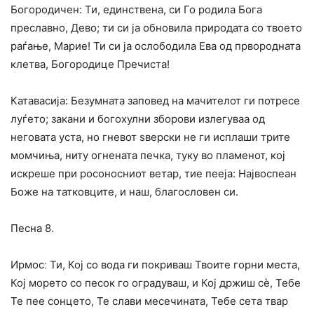
Богородичен: Ти, единствена, си Го родила Бога
преславно, Дево; ти си ја обновила природата со твоето
раѓање, Марие! Ти си ја ослободила Ева од првородната
клетва, Богородице Пречиста!
Катавасија: Безумната заповед на мачителот ги потресе
луѓето; закани и богохулни зборови излегуваа од
неговата уста, но гневот ѕверски не ги исплаши трите
момчиња, ниту огнената печка, туку во пламенот, кој
искреше при росоносниот ветар, тие пееја: Највоспеан
Боже на татковците, и наш, благословен си.
Песна 8.
Ирмосː Ти, Кој со вода ги покриваш Твоите горни места,
Кој морето со песок го оградуваш, и Кој држиш сѐ, Тебе
Те пее сонцето, Те слави месечината, Тебе сета твар