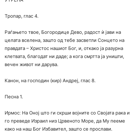
Тропар, глас 4.
Раѓањето твое, Богородице Дево, радост ѝ јави на
целата вселена, зашто од тебе засветли Сонцето на
правдата – Христос нашиот Бог, и, откако ја разурна
клетвата, благодат ни даде; а кога смртта ја уништи,
вечен живот ни дарува.
Канон, на господин (кир) Андреј, глас 8.
Песна 1.
Ирмосː На Оној што ги скрши војните со Својата рака и
го преведе Израил низ Црвеното Море, да Му пееме
како на наш Бог Избавител, зашто се прослави.