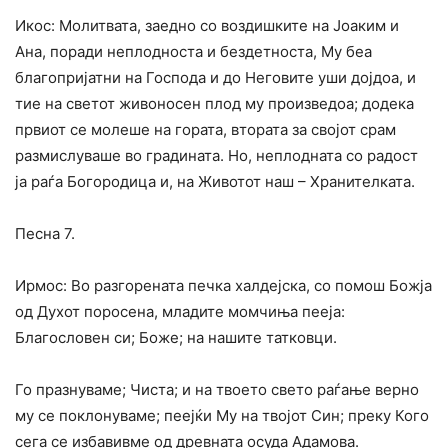
Икос: Молитвата, заедно со воздишките на Јоаким и
Ана, поради неплодноста и бездетноста, Му беа
благопријатни на Господа и до Неговите уши дојдоа, и
тие на светот живоносен плод му произведоа; додека
првиот се молеше на гората, втората за својот срам
размислуваше во градината. Но, неплодната со радост
ја раѓа Богородица и, на Животот наш – Хранителката.
Песна 7.
Ирмос: Во разгорената печка халдејска, со помош Божја
од Духот поросена, младите момчиња пееја:
Благословен си; Боже; на нашите татковци.
Го празнуваме; Чиста; и на твоето свето раѓање верно
му се поклонуваме; пеејќи Му на твојот Син; преку Кого
сега се избавивме од древната осуда Адамова.