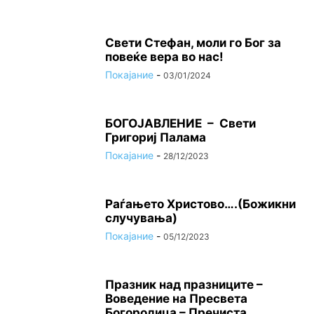
Свети Стефан, моли го Бог за
повеќе вера во нас!
Покајание
-
03/01/2024
БОГОЈАВЛЕНИЕ – Свети
Григориј Палама
Покајание
-
28/12/2023
Раѓањето Христово….(Божикни
случувања)
Покајание
-
05/12/2023
Празник над празниците –
Вoвeдeниe на Прeсвeта
Бoгoрoдица – Пречиста