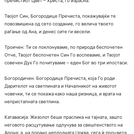
пречистиот Цвет – Христа, го израсна.
Твојот Син, Богородице Пречиста, покажувајќи те
повозвишена од сето создание, го велича твоето
раѓање од Ана, и денес сите ги весели.
Троиченː Ти се поклонуваме, по природа беспочетен
Отче, Твојот беспочетен Син Го воспеваме, и Твојот
совечен Дух Го почитуваме – еден Бог во три ипостаси.
Богородиченː Богородице Пречиста, која Го роди
Дарителот на светлината и Началникот на животот
човечки, ти се покажа како наша ризница, и врата на
непристапната светлина.
Катавасијаː Жезолот беше праслика на тајната, зашто
неговото расцутување одлучува за свештенството на
Арона; а, на порано неплодната Црква, сега ѝ процвета