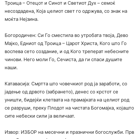
Троица – Отецот и Синот и Светиот Дух – семоќ
несоздадена, Која целиот свет го одржува, со знак на
моќта Нејзина.
Богородичен: Си Го сместила во утробата твоја, Дево
Мајко, Едниот од Троица – Царот Христа, Кого што Го
воспева сето создание, и од Кого треперат небесните
чинови. Него моли Го, Сечиста, да ги спаси душите
наши.
Катавасијаː Смртта што човечкиот род ја заработи, со
јадење од дрвото (забрането), денес со крстот се
уништи, бидејќи клетвата на прамајката на целиот род
се разруши, преку Плодот на чистата Богомајка, којашто
сите небески сили ја величаат.
Изворː ИЗБОР на месечни и празнични богослужби. Прв