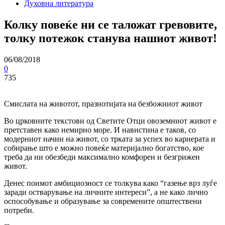
Духовна литература
Колку повеќе ни се таложат гревовите,
толку потежок станува нашиот живот!
06/08/2018
0
735
Смислата на животот, празнотијата на безбожниот живот
Во црковните текстови од Светите Отци овоземниот живот е
претставен како немирно море. И навистина е таков, co
модерниот начин на живот, co трката за успех во кариерата и
собирање што е можно повеќе материјално богатство, кое
треба да ни обезбеди максимално комфорен и безгрижен
живот.
Денес поимот амбициозност се толкува како “газење врз луѓе
заради остварување на личните интереси”, а не како лично
оспособување и образување за современите општествени
потреби.