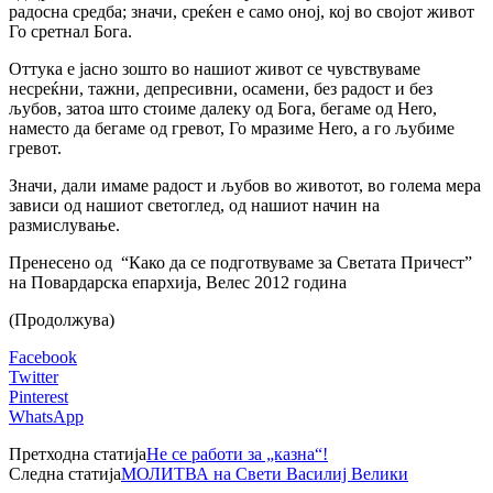
радосна средба; значи, среќен е само оној, кој во својот живот
Го сретнал Бога.
Оттука е јасно зошто во нашиот живот се чувствуваме
несреќни, тажни, депресивни, осамени, без радост и без
љубов, затоа што стоиме далеку од Бога, бегаме од Hero,
наместо да бегаме од гревот, Го мразиме Hero, а го љубиме
гревот.
Значи, дали имаме радост и љубов во животот, во голема мера
зависи од нашиот светоглед, од нашиот начин на
размислување.
Пренесено од “Како да се подготвуваме за Светата Причест”
на Повардарска епархија, Велес 2012 година
(Продолжува)
Facebook
Twitter
Pinterest
WhatsApp
Претходна статија
Не се работи за „казна“!
Следна статија
МОЛИТВА на Свети Василиј Велики