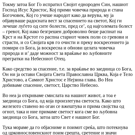
Токму затоа Бог Го испратил Својот еднороден Син, нашиот
Господ Исус Христос, Кој прими човечка природа и стана
Богочовек, Кој го учеше народот како да верува, му ја
објавуваше радосната вест за спасението на светот, Кој ги
лечеше луѓето од сите болести, пред се’, од најголемата болест
– гревот, Кој иако безгрешен доброволно беше распнат на
Крст и на Крстот го распна стариот човек полн co гревови и
страсти, и co Својата крв го очисти и преку воскресението ја
помири co Бога, ја воскресна и обнови целата човечка
природа и и’ даде можност за враќање во љубовните
прегратки на Небесниот Отец.
Како средство за спасение, т.е. за враќање во заедница co Бога,
Он ни ја остави Својата Света Православна Црква, Која е Тело
Христово, а Самиот Христос е Нејзина глава. Во Неа
добиваме спасение, светост, Царство Небесно.
Во неа ја откриваме смислата на нашиот живот, а тоа е
заедница co Бога, од која произлегува светоста. Како што
железото ставено во оган се вжештува и прима својства од
огнот, така и ние примаме светост кога сме во љубовна
заедница co Бога, затоа што Свет е нашиот Бог.
Тука мораме да го објасниме и поимот среќа, што потекнува
од црковнословенскиот поим срешта, сретение и значи