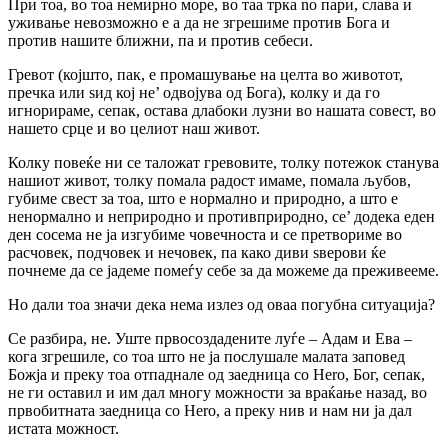
При тоа, во тоа немирно море, во таа трка no пари, слава и
уживање невозможно е а да не згрешиме против Бога и
против нашите ближни, па и против себеси.
Гревот (којшто, пак, е промашување на целта во животот,
пречка или ѕид кој не’ одвојува од Бога), колку и да го
игнорираме, сепак, остава длабоки лузни во нашата совест, во
нашето срце и во целиот наш живот.
Колку повеќе ни се таложат гревовите, толку потежок станува
нашиот живот, толку помала радост имаме, помала љубов,
губиме свест за тоа, што е нормално и природно, а што е
ненормално и неприродно и противприродно, се’ додека еден
ден сосема не ја изгубиме човечноста и се претвориме во
расчовек, подчовек и нечовек, па како диви ѕверови ќе
почнеме да се јадеме помеѓу себе за да можеме да преживееме.
Ho дали тоа значи дека нема излез од оваа погубна ситуација?
Се разбира, не. Уште првосоздадените луѓе – Адам и Ева –
кога згрешиле, co тоа што нe ja послушале малата заповед
Божја и преку тоа отпаднале од заедница co Hero, Бог, сепак,
не ги оставил и им дал многу можности за враќање назад, во
првобитната заедница co Hero, a преку нив и нам ни ја дал
истата можност.