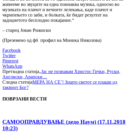
живееме во звуците на една поинаква музика, односно во
музиката на плачот и вечните лелекања, каде плачот и
чкрипењето со заби, и болката, ќе бидат резултат на
задоцнетото бесплодно покајание.“
– старец Јован Рижиски
(Преземено од фб профил на Моника Николова)
Facebook
Twitter
Pinterest
WhatsApp
Претходна статија
„Јас не познавам Христос Грчки, Руски,
Англиски, Арапски…
Следна статија
МЕРА НА СЕ`! Зошто светот се плаши од
таквиот Бог?
ПОВРЗАНИ ВЕСТИ
САМООПРАВДУВАЊЕ (дедо Наум) (17.11.2018
10:23)