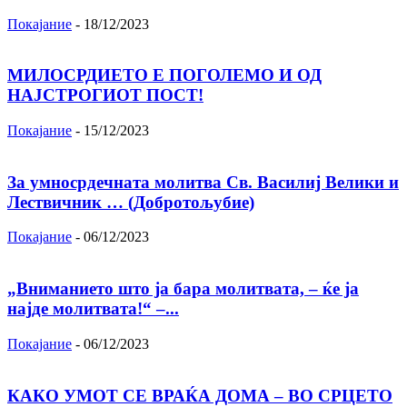
Покајание
-
18/12/2023
МИЛОСРДИЕТО Е ПОГОЛЕМО И ОД
НАЈСТРОГИОТ ПОСТ!
Покајание
-
15/12/2023
За умносрдечната молитва Св. Василиј Велики и
Лествичник … (Добротољубие)
Покајание
-
06/12/2023
„Вниманието што jа бара молитвата, – ќе jа
најде молитвата!“ –...
Покајание
-
06/12/2023
КАКО УМОТ СЕ ВРАЌА ДОМА – ВО СРЦЕТО