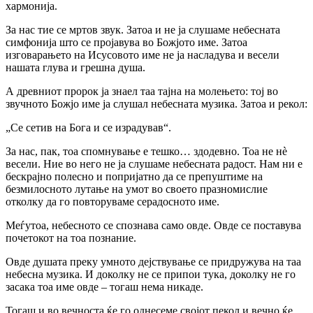
хармонија.
За нас тие се мртов звук. Затоа и не ја слушаме небесната
симфонија што се пројавува во Божјото име. Затоа
изговарањето на Исусовото име не ја насладува и весели
нашата глува и грешна душа.
А древниот пророк ја знаел таа тајна на молењето: тој во
звучното Божјо име ја слушал небесната музика. Затоа и рекол:
„Се сетив на Бога и се израдував“.
За нас, пак, тоа спомнување е тешко… здодевно. Тоа не нѐ
весели. Ние во него не ја слушаме небесната радост. Нам ни е
бескрајно полесно и попријатно да се препуштиме на
безмилосното лутање на умот во своето празномислие
отколку да го повторуваме серадосното име.
Меѓутоа, небесното се спознава само овде. Овде се поставува
почетокот на тоа познание.
Овде душата преку умното дејствување се придружува на таа
небесна музика. И доколку не се припои тука, доколку не го
засака тоа име овде – тогаш нема никаде.
Тогаш и во вечноста ќе го однесеме својот пекол и вечно ќе