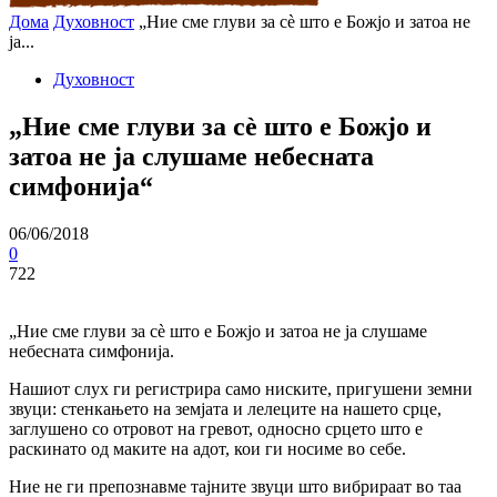
Дома
Духовност
„Ние сме глуви за сѐ што е Божјо и затоа не
ја...
Духовност
„Ние сме глуви за сѐ што е Божјо и
затоа не ја слушаме небесната
симфонија“
06/06/2018
0
722
„Ние сме глуви за сѐ што е Божјо и затоа не ја слушаме
небесната симфонија.
Нашиот слух ги регистрира само ниските, пригушени земни
звуци: стенкањето на земјата и лелеците на нашето срце,
заглушено со отровот на гревот, односно срцето што е
раскинато од маките на адот, кои ги носиме во себе.
Ние не ги препознавме тајните звуци што вибрираат во таа