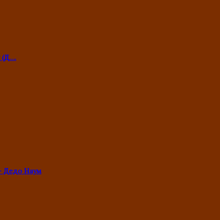
 (Д….
- Дедо Наум