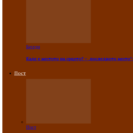
Беседи
Каде е местото на срцето? – „последното место“
Пост
Пост