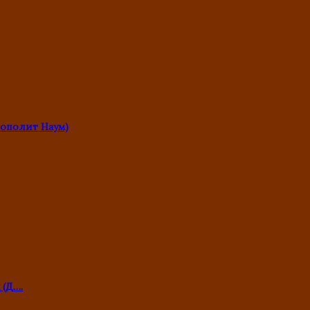
ополит Наум)
 (Д….