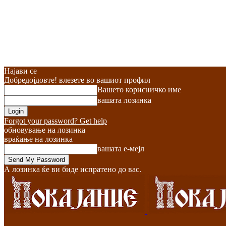
Најави се
Добредојдовте! влезете во вашиот профил
Вашето корисничко име
вашата лозинка
Forgot your password? Get help
обновување на лозинка
враќање на лозинка
вашата е-мејл
А лозинка ќе ви биде испратено до вас.