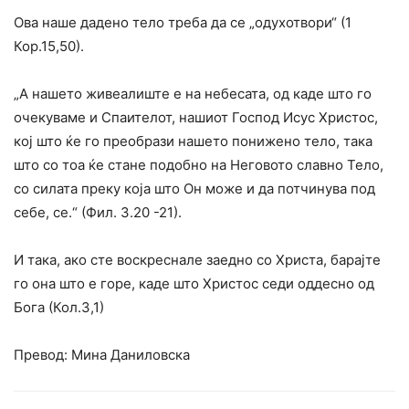
Ова наше дадено тело треба да се „одухотвори“ (1
Кор.15,50).
„А нашето живеалиште е на небесата, од каде што го
очекуваме и Спаителот, нашиот Господ Исус Христос,
кој што ќе го преобрази нашето понижено тело, така
што со тоа ќе стане подобно на Неговото славно Тело,
со силата преку која што Он може и да потчинува под
себе, се.“ (Фил. 3.20 -21).
И така, ако сте воскреснале заедно со Христа, барајте
го она што е горе, каде што Христос седи оддесно од
Бога (Кол.3,1)
Превод: Мина Даниловска