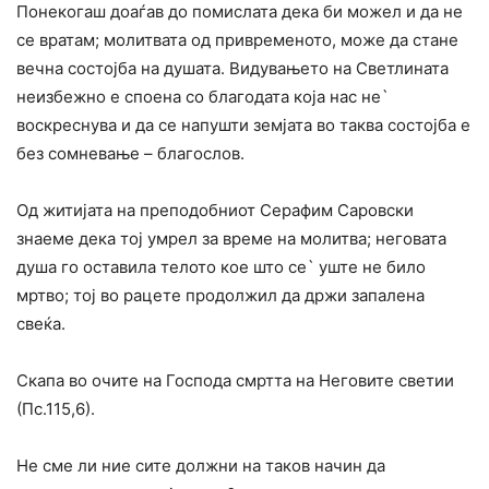
Понекогаш доаѓав до помислата дека би можел и да не
се вратам; молитвата од привременото, може да стане
вечна состојба на душата. Видувањето на Светлината
неизбежно е споена со благодата која нас не`
воскреснува и да се напушти земјата во таква состојба е
без сомневање – благослов.
Од житијата на преподобниот Серафим Саровски
знаеме дека тој умрел за време на молитва; неговата
душа го оставила телото кое што се` уште не било
мртво; тој во рацете продолжил да држи запалена
свеќа.
Скапа во очите на Господа смртта на Неговите светии
(Пс.115,6).
Не сме ли ние сите должни на таков начин да