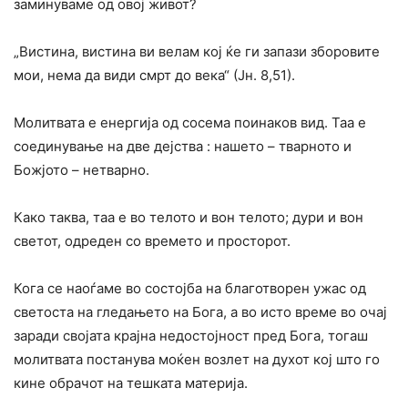
заминуваме од овој живот?
„Вистина, вистина ви велам кој ќе ги запази зборовите
мои, нема да види смрт до века“ (Јн. 8,51).
Молитвата е енергија од сосема поинаков вид. Таа е
соединување на две дејства : нашето – тварното и
Божјото – нетварно.
Како таква, таа е во телото и вон телото; дури и вон
светот, одреден со времето и просторот.
Кога се наоѓаме во состојба на благотворен ужас од
светоста на гледањето на Бога, а во исто време во очај
заради својата крајна недостојност пред Бога, тогаш
молитвата постанува моќен возлет на духот кој што го
кине обрачот на тешката материја.