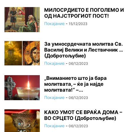
МИЛОСРДИЕТО Е ПОГОЛЕМО И
ОД НАЈСТРОГИОТ ПОСТ!
Покајание
-
15/12/2023
За умносрдечната молитва Св.
Василиј Велики и Лествичник …
(Добротољубие)
Покајание
-
06/12/2023
„Вниманието што jа бара
молитвата, – ќе jа најде
молитвата!“ –...
Покајание
-
06/12/2023
КАКО УМОТ СЕ ВРАЌА ДОМА –
ВО СРЦЕТО (Добротољубие)
Покајание
-
06/12/2023