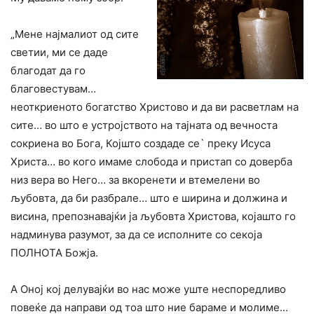
„Мене најмалиот од сите
светии, ми се даде
благодат да го
благовестувам…
неоткриеното богатство Христово и да ви расветлам на
сите… во што е устројството на тајната од вечноста
сокриена во Бога, Којшто создаде се` преку Исуса
Христа… во кого имаме слобода и пристап со доверба
низ вера во Него… за вкоренети и втемелени во
љубовта, да би разбрале… што е ширина и должина и
висина, препознавајќи ја љубовта Христова, којашто го
надминува разумот, за да се исполните со секоја
ПОЛНОТА Божја.
А Оној кој делувајќи во нас може уште неспоредливо
повеќе да направи од тоа што ние бараме и молиме…