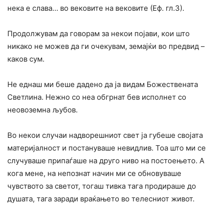
нека е слава… во вековите на вековите (Еф. гл.3).
Продолжувам да говорам за некои појави, кои што
никако не можев да ги очекувам, земајќи во предвид –
каков сум.
Не еднаш ми беше дадено да ја видам Божествената
Светлина. Нежно со неа обгрнат бев исполнет со
неовоземна љубов.
Во некои случаи надворешниот свет ја губеше својата
материјалност и постануваше невидлив. Тоа што ми се
случуваше припаѓаше на друго ниво на постоењето. А
кога мене, на непознат начин ми се обновуваше
чувството за светот, тогаш тивка тага продираше до
душата, тага заради враќањето во телесниот живот.