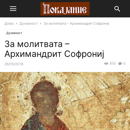
Дома
Духовност
За молитвата – Архимандрит Софрониј
Духовност
За молитвата –
Архимандрит Софрониј
819
0
26/05/2018