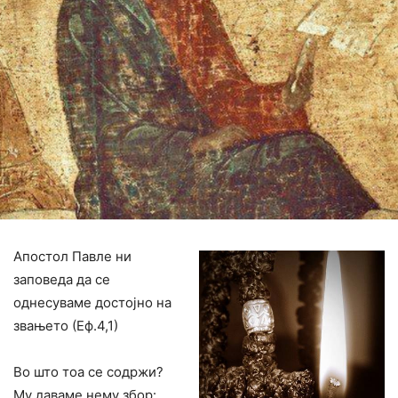
Апостол Павле ни
заповеда да се
однесуваме достојно на
звањето (Еф.4,1)
Во што тоа се содржи?
Му даваме нему збор: