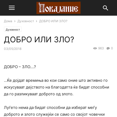
Дома
Духовност
ДОБРО ИЛИ ЗЛО?
Духовност
ДОБРО ИЛИ ЗЛО?
963
0
03/05/2018
ДОБРО – ЗЛО….?
…Ќе дојдат времиња во кои само оние што активно го
искусуваат дејството на благодатта ќе бидат способни
да го разликуваат доброто од злото.
Луѓето нема да бидат способни да изберат меѓу
доброто и злото служејќи се само со својот човечки