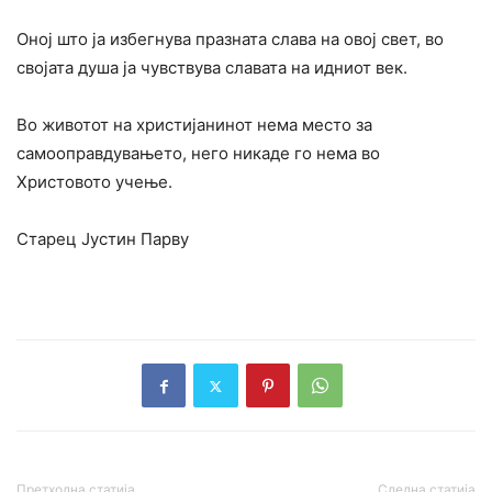
Оној што ја избегнува празната слава на овој свет, во
својата душа ја чувствува славата на идниот век.
Во животот на христијанинот нема место за
самооправдувањето, него никаде го нема во
Христовото учење.
Старец Јустин Парву
Претходна статија
Следна статија