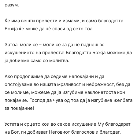
разум.
Ќе има вешти прелести и измами, и само благодатта
Божја ќе може да нѐ спаси од сето тоа.
Затоа, моли се – моли се за да не паднеш во
искушението на прелеста! Благодатта Божја можеме да
ја добиеме само со молитва.
Ако продолжиме да седиме непокајани и да
опстојуваме во нашата мрзливост и небрежност, без да
се молиме, можеме да ја изгубиме наклонетоста кон
покајание. Господ да чува од тоа да ја изгубиме желбата
за покајание!
Устата и срцето кои во секое искушение Му благодарат
на Бог, ги добиваат Неговиот благослов и благодат.