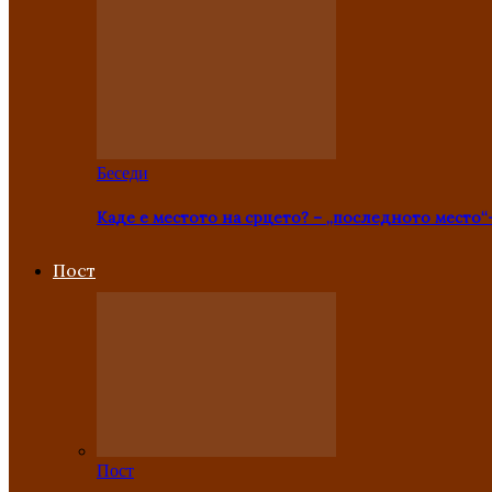
Беседи
Каде е местото на срцето? – „последното место“
Пост
Пост