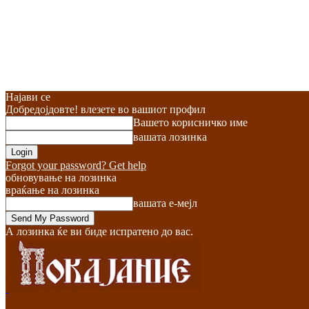
Најави се
Добредојдовте! влезете во вашиот профил
Вашето корисничко име
вашата лозинка
Forgot your password? Get help
обновување на лозинка
враќање на лозинка
вашата е-мејл
А лозинка ќе ви биде испратено до вас.