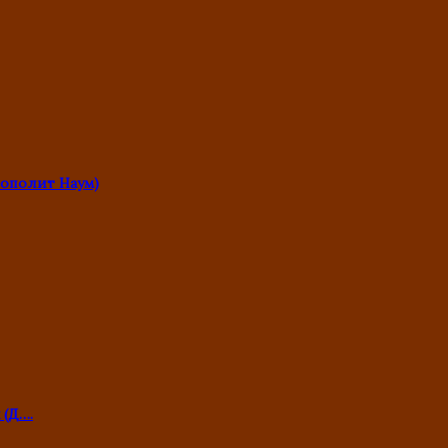
ополит Наум)
 (Д….